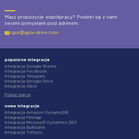
Masz propozycje współpracy? Podziel się z nami
swoimi pomysłami pod adresem:
igor@apix-drive.com
popularne integracje
Integracja Google Sheets
Integracja Facebook
Integracja Telegram
Integracja Google Drive
Integracja Slack
Integracja MailChimp
Pokaż więcej
Integracja Gmail
Integracja Trello
Integracja ClickUp
nowe integracje
Integracja Airtable
Integracja Amazon DynamoDB
Integracja Google Contacts
Integracja Finmap
Integracja OpenAI (ChatGPT)
Integracja Microsoft Dynamics 365
Integracja Instagram
Integracja BulkGate
Integracja ActiveCampaign
Integracja TxtSync
Integracja Typeform
Integracja Wire2Air