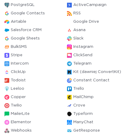
PostgreSQL
ActiveCampaign
Google Contacts
RSS
Airtable
Google Drive
Salesforce CRM
Asana
Google Sheets
Slack
BulkSMS
Instagram
Stripe
ClickSend
Intercom
Telegram
ClickUp
Kit (dawniej ConvertKit)
Todoist
Constant Contact
Leeloo
Trello
Copper
MailChimp
Twilio
Crove
MailerLite
Typeform
Elementor
ManyChat
Webhooks
GetResponse