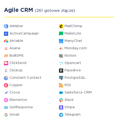
Agile CRM
(261 gotowe złącze)
AWeber
MailChimp
ActiveCampaign
MailerLite
Airtable
ManyChat
Asana
Monday.com
BulkSMS
Notion
ClickSend
Opencart
ClickUp
Pipedrive
Constant Contact
PostgreSQL
Copper
RSS
Crove
Salesforce CRM
Elementor
Slack
GetResponse
Stripe
Gmail
Telegram