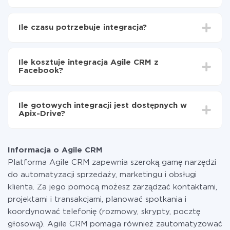
Najpierw
zarejestruj się w ApiX-Drive
Wybierz, jakie dane przenieść z Agile CRM do
Ile czasu potrzebuje integracja?
Facebook
Włącz aktualizację
W zależności od systemu, z którym będziesz
Teraz dane będą automatycznie przesyłane z Agile
integrować, czas konfiguracji może się różnić i wynosić
CRM do Facebook
Ile kosztuje integracja Agile CRM z
od 5 do 30 minut. Konfiguracja zajmuje średnio 10-15
Facebook?
minut.
Za właśnie integrację nie musisz płacić nic, a cała
funkcjonalność jest dostępna we wszystkich taryfach.
Ile gotowych integracji jest dostępnych w
Płacisz tylko za ilość danych, która faktycznie jest
Apix-Drive?
przekazywana z jednego z Twoich systemów do
drugiego za pośrednictwem naszej usługi. Jeśli
W tej chwili zakończyliśmy 296+ integracji oprócz
dysponujesz niewielką ilością danych miesięcznie,
Agile CRM i Facebook
możesz bezpiecznie skorzystać z darmowej taryfy lub
Informacja o Agile CRM
w razie potrzeby przełączyć się na płatną. Więcej
Platforma Agile CRM zapewnia szeroką gamę narzędzi
informacji o
taryfach
.
do automatyzacji sprzedaży, marketingu i obsługi
klienta. Za jego pomocą możesz zarządzać kontaktami,
projektami i transakcjami, planować spotkania i
koordynować telefonię (rozmowy, skrypty, pocztę
głosową). Agile CRM pomaga również zautomatyzować