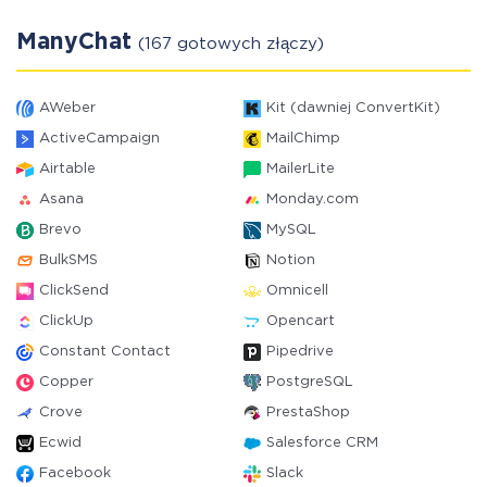
ManyChat
(167 gotowych złączy)
AWeber
Kit (dawniej ConvertKit)
ActiveCampaign
MailChimp
Airtable
MailerLite
Asana
Monday.com
Brevo
MySQL
BulkSMS
Notion
ClickSend
Omnicell
ClickUp
Opencart
Constant Contact
Pipedrive
Copper
PostgreSQL
Crove
PrestaShop
Ecwid
Salesforce CRM
Facebook
Slack