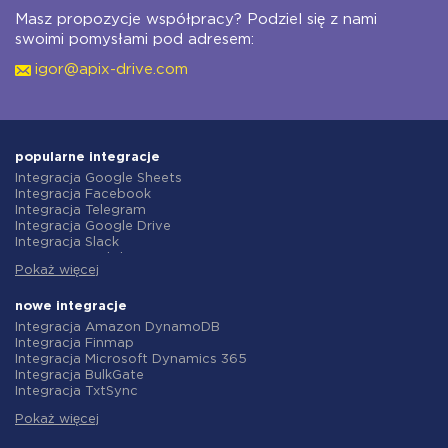
Masz propozycje współpracy? Podziel się z nami
swoimi pomysłami pod adresem:
igor@apix-drive.com
popularne integracje
Integracja Google Sheets
Integracja Facebook
Integracja Telegram
Integracja Google Drive
Integracja Slack
Integracja MailChimp
Pokaż więcej
Integracja Gmail
Integracja Trello
Integracja ClickUp
nowe integracje
Integracja Airtable
Integracja Amazon DynamoDB
Integracja Google Contacts
Integracja Finmap
Integracja OpenAI (ChatGPT)
Integracja Microsoft Dynamics 365
Integracja Instagram
Integracja BulkGate
Integracja ActiveCampaign
Integracja TxtSync
Integracja Typeform
Integracja Wire2Air
Integracja Salesforce CRM
Pokaż więcej
Integracja Corezoid
Integracja Monday.com
Integracja Infobip