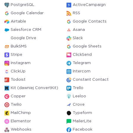
PostgreSQL
ActiveCampaign
Google Calendar
RSS
Airtable
Google Contacts
Salesforce CRM
Asana
Google Drive
Slack
BulkSMS
Google Sheets
Stripe
ClickSend
Instagram
Telegram
ClickUp
Intercom
Todoist
Constant Contact
Kit (dawniej ConvertKit)
Trello
Copper
Leeloo
Twilio
Crove
MailChimp
Typeform
Elementor
MailerLite
Webhooks
Facebook