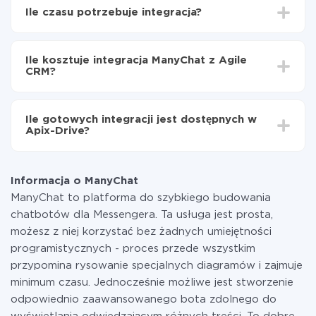
Wybierz, jakie dane przenieść z ManyChat do Agile
Ile czasu potrzebuje integracja?
CRM
Włącz aktualizację
W zależności od systemu, z którym będziesz
Teraz dane będą automatycznie przesyłane z
integrować, czas konfiguracji może się różnić i wynosić
ManyChat do Agile CRM
Ile kosztuje integracja ManyChat z Agile
od 5 do 30 minut. Konfiguracja zajmuje średnio 10-15
CRM?
minut.
Za właśnie integrację nie musisz płacić nic, a cała
funkcjonalność jest dostępna we wszystkich taryfach.
Ile gotowych integracji jest dostępnych w
Płacisz tylko za ilość danych, która faktycznie jest
Apix-Drive?
przekazywana z jednego z Twoich systemów do
drugiego za pośrednictwem naszej usługi. Jeśli
W tej chwili zakończyliśmy 296+ integracji oprócz
dysponujesz niewielką ilością danych miesięcznie,
ManyChat i Agile CRM
możesz bezpiecznie skorzystać z darmowej taryfy lub
Informacja o ManyChat
w razie potrzeby przełączyć się na płatną. Więcej
ManyChat to platforma do szybkiego budowania
informacji o
taryfach
.
chatbotów dla Messengera. Ta usługa jest prosta,
możesz z niej korzystać bez żadnych umiejętności
programistycznych - proces przede wszystkim
przypomina rysowanie specjalnych diagramów i zajmuje
minimum czasu. Jednocześnie możliwe jest stworzenie
odpowiednio zaawansowanego bota zdolnego do