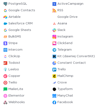
PostgreSQL
ActiveCampaign
Google Contacts
RSS
Airtable
Google Drive
Salesforce CRM
Asana
Google Sheets
Slack
BulkSMS
Instagram
Stripe
ClickSend
Intercom
Telegram
ClickUp
Kit (dawniej ConvertKit)
Todoist
Constant Contact
Leeloo
Trello
Copper
MailChimp
Twilio
Crove
MailerLite
Typeform
Elementor
ManyChat
Webhooks
Facebook