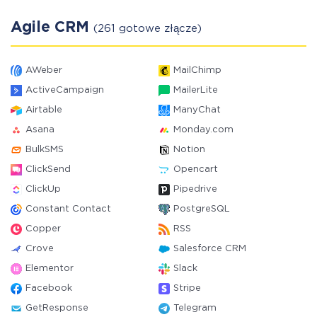
Agile CRM
(261 gotowe złącze)
AWeber
MailChimp
ActiveCampaign
MailerLite
Airtable
ManyChat
Asana
Monday.com
BulkSMS
Notion
ClickSend
Opencart
ClickUp
Pipedrive
Constant Contact
PostgreSQL
Copper
RSS
Crove
Salesforce CRM
Elementor
Slack
Facebook
Stripe
GetResponse
Telegram