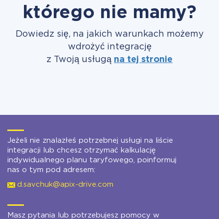
którego nie mamy?
Dowiedz się, na jakich warunkach możemy
wdrożyć integrację
z Twoją usługą
na tej stronie
Jeżeli nie znalazłeś potrzebnej usługi na liście
integracji lub chcesz otrzymać kalkulację
indywidualnego planu taryfowego, poinformuj
nas o tym pod adresem:
d.savchuk@apix-drive.com
Masz pytania lub potrzebujesz pomocy w