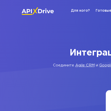
Для кого?
Готовые
Интеграц
Соедините
Agile CRM
и
Googl