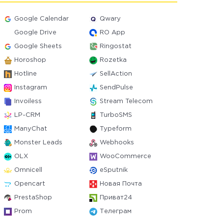
Google Calendar
Qwary
Google Drive
RO App
Google Sheets
Ringostat
Horoshop
Rozetka
Hotline
SellAction
Instagram
SendPulse
Invoiless
Stream Telecom
LP-CRM
TurboSMS
ManyChat
Typeform
Monster Leads
Webhooks
OLX
WooCommerce
Omnicell
eSputnik
Opencart
Новая Почта
PrestaShop
Приват24
Prom
Телеграм