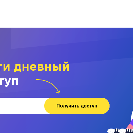
ти дневный
туп
Получить доступ