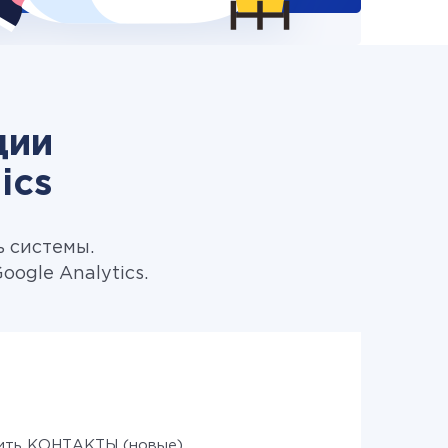
ции
ics
ь системы.
ogle Analytics.
ить КОНТАКТЫ (новые)