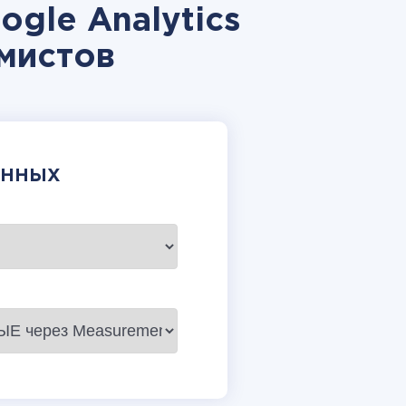
gle Analytics
мистов
АННЫХ