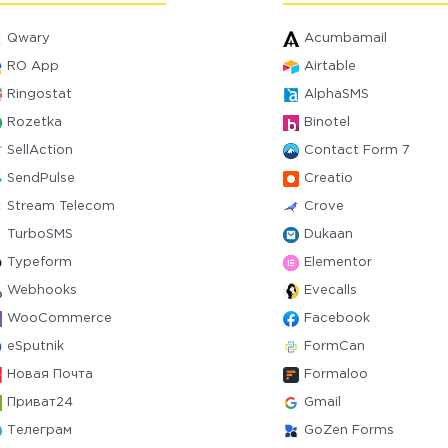
Qwary
Acumbamail
RO App
Airtable
Ringostat
AlphaSMS
Rozetka
Binotel
SellAction
Contact Form 7
SendPulse
Creatio
Stream Telecom
Crove
TurboSMS
Dukaan
Typeform
Elementor
Webhooks
Evecalls
WooCommerce
Facebook
eSputnik
FormCan
Новая Почта
Formaloo
Приват24
Gmail
Телеграм
GoZen Forms