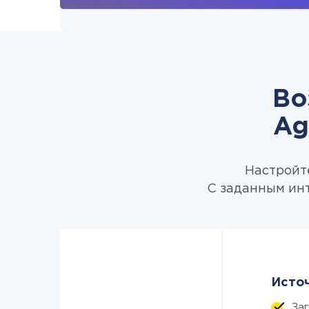
Во
Ag
Настройте
С заданным инт
Источ
За