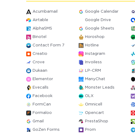
Acumbamail
Google Calendar
Airtable
Google Drive
AlphaSMS
Google Sheets
Binotel
Horoshop
Contact Form 7
Hotline
Creatio
Instagram
Crove
Invoiless
Dukaan
LP-CRM
Elementor
ManyChat
Evecalls
Monster Leads
Facebook
OLX
FormCan
Omnicell
Formaloo
Opencart
Gmail
PrestaShop
GoZen Forms
Prom