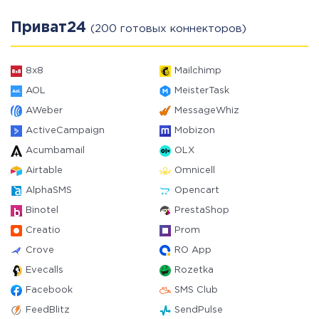
Приват24
(200 готовых коннекторов)
8x8
Mailchimp
AOL
MeisterTask
AWeber
MessageWhiz
ActiveCampaign
Mobizon
Acumbamail
OLX
Airtable
Omnicell
AlphaSMS
Opencart
Binotel
PrestaShop
Creatio
Prom
Crove
RO App
Evecalls
Rozetka
Facebook
SMS Club
FeedBlitz
SendPulse