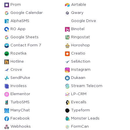
Prom
Airtable
Google Calendar
Qwary
AlphaSMS
Google Drive
RO App
Binotel
Google Sheets
Ringostat
Contact Form 7
Horoshop
Rozetka
Creatio
Hotline
SellAction
Crove
Instagram
SendPulse
Dukaan
Invoiless
Stream Telecom
Elementor
LP-CRM
TurboSMS
Evecalls
ManyChat
Typeform
Facebook
Monster Leads
Webhooks
FormCan