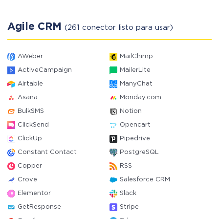
Agile CRM
(261 conector listo para usar)
AWeber
MailChimp
ActiveCampaign
MailerLite
Airtable
ManyChat
Asana
Monday.com
BulkSMS
Notion
ClickSend
Opencart
ClickUp
Pipedrive
Constant Contact
PostgreSQL
Copper
RSS
Crove
Salesforce CRM
Elementor
Slack
GetResponse
Stripe