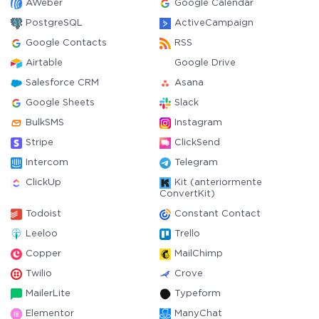
AWeber
Google Calendar
PostgreSQL
ActiveCampaign
Google Contacts
RSS
Airtable
Google Drive
Salesforce CRM
Asana
Google Sheets
Slack
BulkSMS
Instagram
Stripe
ClickSend
Intercom
Telegram
ClickUp
Kit (anteriormente
ConvertKit)
Todoist
Constant Contact
Leeloo
Trello
Copper
MailChimp
Twilio
Crove
MailerLite
Typeform
Elementor
ManyChat