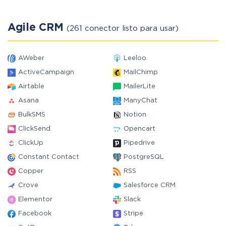
Agile CRM
(261 conector listo para usar)
AWeber
Leeloo
ActiveCampaign
MailChimp
Airtable
MailerLite
Asana
ManyChat
BulkSMS
Notion
ClickSend
Opencart
ClickUp
Pipedrive
Constant Contact
PostgreSQL
Copper
RSS
Crove
Salesforce CRM
Elementor
Slack
Facebook
Stripe