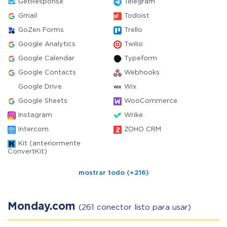
GetResponse
Telegram
Gmail
Todoist
GoZen Forms
Trello
Google Analytics
Twilio
Google Calendar
Typeform
Google Contacts
Webhooks
Google Drive
Wix
Google Sheets
WooCommerce
Instagram
Wrike
Intercom
ZOHO CRM
Kit (anteriormente
ConvertKit)
mostrar todo (+216)
Monday.com
(261 conector listo para usar)