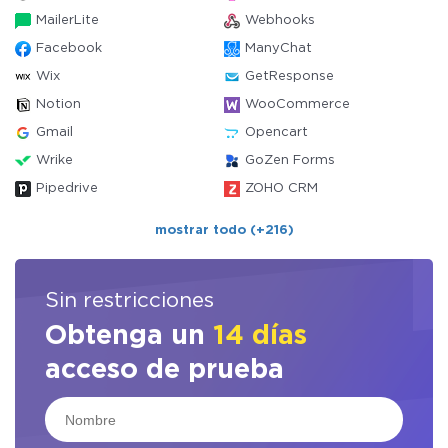
MailerLite
Webhooks
Facebook
ManyChat
Wix
GetResponse
Notion
WooCommerce
Gmail
Opencart
Wrike
GoZen Forms
Pipedrive
ZOHO CRM
mostrar todo (+216)
Sin restricciones
Obtenga un
14 días
acceso de prueba