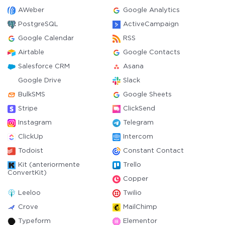
AWeber
Google Analytics
PostgreSQL
ActiveCampaign
Google Calendar
RSS
Airtable
Google Contacts
Salesforce CRM
Asana
Google Drive
Slack
BulkSMS
Google Sheets
Stripe
ClickSend
Instagram
Telegram
ClickUp
Intercom
Todoist
Constant Contact
Kit (anteriormente
Trello
ConvertKit)
Copper
Leeloo
Twilio
Crove
MailChimp
Typeform
Elementor