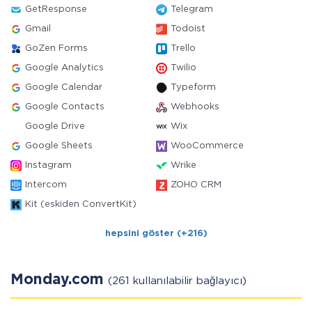
GetResponse
Telegram
Gmail
Todoist
GoZen Forms
Trello
Google Analytics
Twilio
Google Calendar
Typeform
Google Contacts
Webhooks
Google Drive
Wix
Google Sheets
WooCommerce
Instagram
Wrike
Intercom
ZOHO CRM
Kit (eskiden ConvertKit)
hepsini göster (+216)
Monday.com
(261 kullanılabilir bağlayıcı)