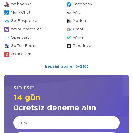
Webhooks
Facebook
ManyChat
Wix
GetResponse
Notion
WooCommerce
Gmail
Opencart
Wrike
GoZen Forms
Pipedrive
ZOHO CRM
hepsini göster (+216)
sınırsız
14 gün
ücretsiz deneme alın