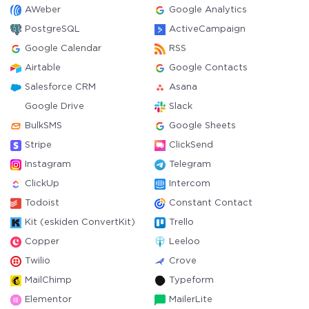
AWeber
Google Analytics
PostgreSQL
ActiveCampaign
Google Calendar
RSS
Airtable
Google Contacts
Salesforce CRM
Asana
Google Drive
Slack
BulkSMS
Google Sheets
Stripe
ClickSend
Instagram
Telegram
ClickUp
Intercom
Todoist
Constant Contact
Kit (eskiden ConvertKit)
Trello
Copper
Leeloo
Twilio
Crove
MailChimp
Typeform
Elementor
MailerLite