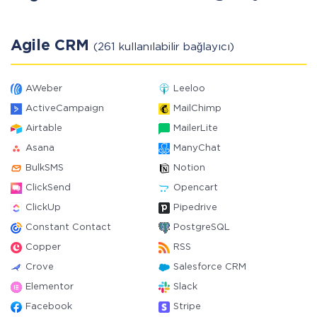
Agile CRM
(261 kullanılabilir bağlayıcı)
AWeber
Leeloo
ActiveCampaign
MailChimp
Airtable
MailerLite
Asana
ManyChat
BulkSMS
Notion
ClickSend
Opencart
ClickUp
Pipedrive
Constant Contact
PostgreSQL
Copper
RSS
Crove
Salesforce CRM
Elementor
Slack
Facebook
Stripe