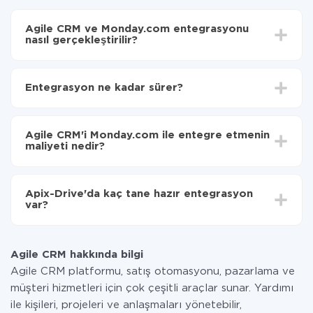
Agile CRM ve Monday.com entegrasyonu
nasıl gerçekleştirilir?
İlk olarak,
'ı ApiX-Drive
'a kaydetmeniz gerekir.
Agile CRM'den Monday.com'ye hangi verilerin
Entegrasyon ne kadar sürer?
aktarılacağını seçin
Otomatik güncellemeyi aç
Entegre etmek istediğiniz sisteme bağlı olarak kurulum
Artık veriler otomatik olarak Agile CRM'den
süresi 5 ile 30 dakika arasında değişebilir. Ortalama
Monday.com'ye aktarılacaktır.
Agile CRM'i Monday.com ile entegre etmenin
olarak, 10-15 dakika sürer.
maliyeti nedir?
Tüm işlevler tüm tarife planlarında mevcut olduğundan
entegrasyon için ödeme yapmanız gerekmez.
Apix-Drive'da kaç tane hazır entegrasyon
Hizmetimiz aracılığıyla yalnızca bir sisteminizden
var?
diğerine aktarılan veri miktarı için ödeme yaparsınız.
Ayda az miktarda veriye sahipseniz, ücretsiz bir plan
Şu anda Agile CRM ve Monday.com yanında 296 +
kullanabilir ve gerekirse ücretli bir plana geçebilirsiniz.
entegrasyonlarımız var
tarifeleri
hakkında daha fazla bilgi.
Agile CRM hakkında bilgi
Agile CRM platformu, satış otomasyonu, pazarlama ve
müşteri hizmetleri için çok çeşitli araçlar sunar. Yardımı
ile kişileri, projeleri ve anlaşmaları yönetebilir,