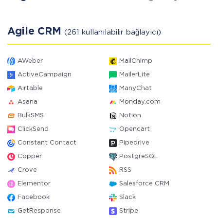
Agile CRM
(261 kullanılabilir bağlayıcı)
AWeber
MailChimp
ActiveCampaign
MailerLite
Airtable
ManyChat
Asana
Monday.com
BulkSMS
Notion
ClickSend
Opencart
Constant Contact
Pipedrive
Copper
PostgreSQL
Crove
RSS
Elementor
Salesforce CRM
Facebook
Slack
GetResponse
Stripe