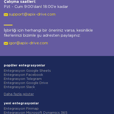
Çalışma saatleri:
Pzt - Cum 9:00’danl 18:00’e kadar
support@apix-drive.com
İşbirliği için herhangi bir öneriniz varsa, kesinlikle
fikirlerinizi bizimle şu adresten paylaşınız:
igor@apix-drive.com
popüler entegrasyonlar
Entegrasyon Google Sheets
Entegrasyon Facebook
Entegrasyon Telegram
Entegrasyon Google Drive
Entegrasyon Slack
Entegrasyon MailChimp
Daha fazla göster
Entegrasyon Gmail
Entegrasyon Trello
Entegrasyon ClickUp
yeni entegrasyonlar
Entegrasyon Airtable
Entegrasyon Finmap
Entegrasyon Google Contacts
Entegrasyon Microsoft Dynamics 365