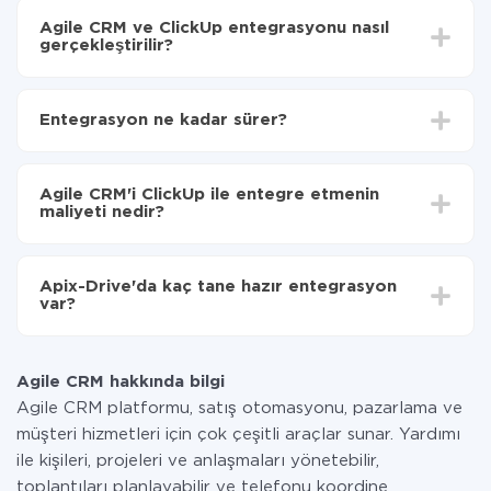
Agile CRM ve ClickUp entegrasyonu nasıl
gerçekleştirilir?
İlk olarak,
'ı ApiX-Drive
'a kaydetmeniz gerekir.
Agile CRM'den ClickUp'ye hangi verilerin
Entegrasyon ne kadar sürer?
aktarılacağını seçin
Otomatik güncellemeyi aç
Entegre etmek istediğiniz sisteme bağlı olarak kurulum
Artık veriler otomatik olarak Agile CRM'den
süresi 5 ile 30 dakika arasında değişebilir. Ortalama
ClickUp'ye aktarılacaktır.
Agile CRM'i ClickUp ile entegre etmenin
olarak, 10-15 dakika sürer.
maliyeti nedir?
Tüm işlevler tüm tarife planlarında mevcut olduğundan
entegrasyon için ödeme yapmanız gerekmez.
Apix-Drive'da kaç tane hazır entegrasyon
Hizmetimiz aracılığıyla yalnızca bir sisteminizden
var?
diğerine aktarılan veri miktarı için ödeme yaparsınız.
Ayda az miktarda veriye sahipseniz, ücretsiz bir plan
Şu anda Agile CRM ve ClickUp yanında 296 +
kullanabilir ve gerekirse ücretli bir plana geçebilirsiniz.
entegrasyonlarımız var
tarifeleri
hakkında daha fazla bilgi.
Agile CRM hakkında bilgi
Agile CRM platformu, satış otomasyonu, pazarlama ve
müşteri hizmetleri için çok çeşitli araçlar sunar. Yardımı
ile kişileri, projeleri ve anlaşmaları yönetebilir,
toplantıları planlayabilir ve telefonu koordine