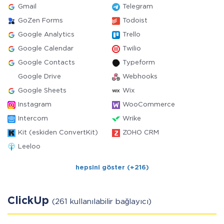
Gmail
Telegram
GoZen Forms
Todoist
Google Analytics
Trello
Google Calendar
Twilio
Google Contacts
Typeform
Google Drive
Webhooks
Google Sheets
Wix
Instagram
WooCommerce
Intercom
Wrike
Kit (eskiden ConvertKit)
ZOHO CRM
Leeloo
hepsini göster (+216)
ClickUp
(261 kullanılabilir bağlayıcı)