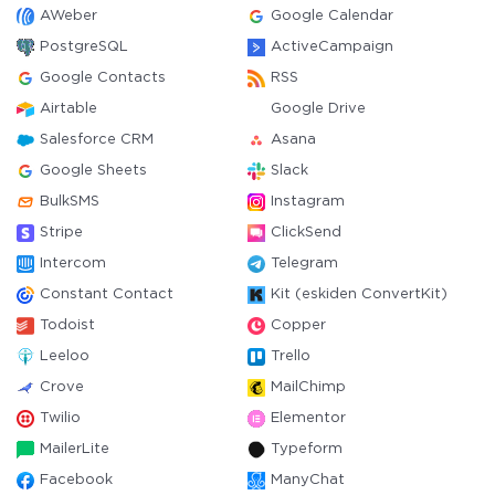
AWeber
Google Calendar
PostgreSQL
ActiveCampaign
Google Contacts
RSS
Airtable
Google Drive
Salesforce CRM
Asana
Google Sheets
Slack
BulkSMS
Instagram
Stripe
ClickSend
Intercom
Telegram
Constant Contact
Kit (eskiden ConvertKit)
Todoist
Copper
Leeloo
Trello
Crove
MailChimp
Twilio
Elementor
MailerLite
Typeform
Facebook
ManyChat