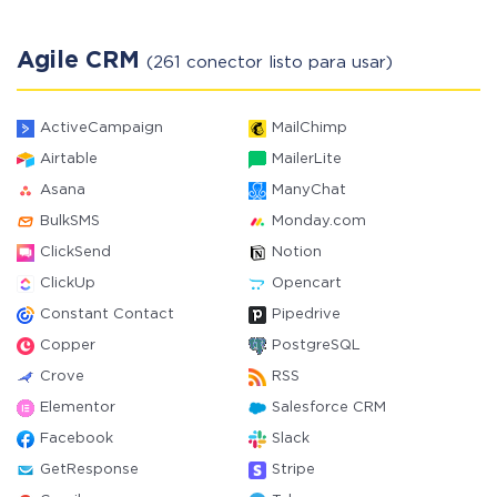
Agile CRM
(261 conector listo para usar)
ActiveCampaign
MailChimp
Airtable
MailerLite
Asana
ManyChat
BulkSMS
Monday.com
ClickSend
Notion
ClickUp
Opencart
Constant Contact
Pipedrive
Copper
PostgreSQL
Crove
RSS
Elementor
Salesforce CRM
Facebook
Slack
GetResponse
Stripe