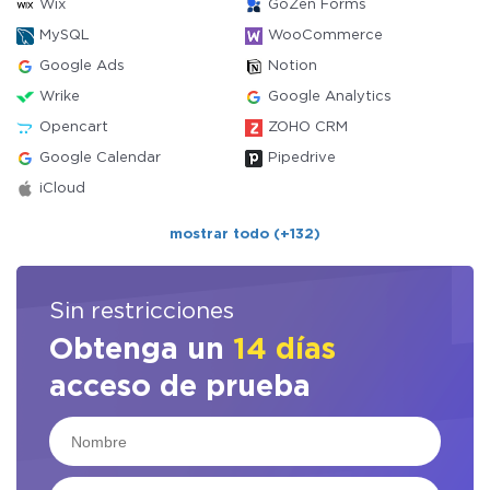
Wix
GoZen Forms
MySQL
WooCommerce
Google Ads
Notion
Wrike
Google Analytics
Opencart
ZOHO CRM
Google Calendar
Pipedrive
iCloud
mostrar todo (+132)
Sin restricciones
Obtenga un
14 días
acceso de prueba