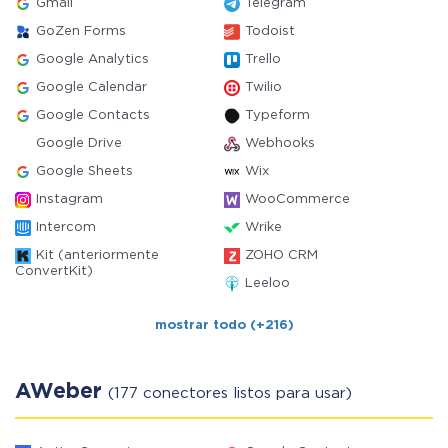
Gmail
Telegram
GoZen Forms
Todoist
Google Analytics
Trello
Google Calendar
Twilio
Google Contacts
Typeform
Google Drive
Webhooks
Google Sheets
Wix
Instagram
WooCommerce
Intercom
Wrike
Kit (anteriormente
ZOHO CRM
ConvertKit)
Leeloo
mostrar todo (+216)
AWeber
(177 conectores listos para usar)