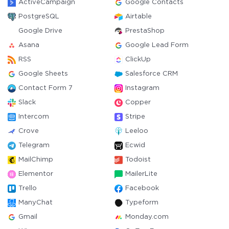
ActiveCampaign
Google Contacts
PostgreSQL
Airtable
Google Drive
PrestaShop
Asana
Google Lead Form
RSS
ClickUp
Google Sheets
Salesforce CRM
Contact Form 7
Instagram
Slack
Copper
Intercom
Stripe
Crove
Leeloo
Telegram
Ecwid
MailChimp
Todoist
Elementor
MailerLite
Trello
Facebook
ManyChat
Typeform
Gmail
Monday.com