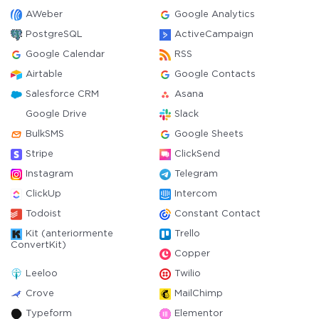
AWeber
Google Analytics
PostgreSQL
ActiveCampaign
Google Calendar
RSS
Airtable
Google Contacts
Salesforce CRM
Asana
Google Drive
Slack
BulkSMS
Google Sheets
Stripe
ClickSend
Instagram
Telegram
ClickUp
Intercom
Todoist
Constant Contact
Kit (anteriormente
Trello
ConvertKit)
Copper
Leeloo
Twilio
Crove
MailChimp
Typeform
Elementor