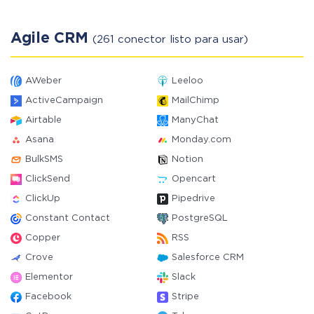
Agile CRM
(261 conector listo para usar)
AWeber
Leeloo
ActiveCampaign
MailChimp
Airtable
ManyChat
Asana
Monday.com
BulkSMS
Notion
ClickSend
Opencart
ClickUp
Pipedrive
Constant Contact
PostgreSQL
Copper
RSS
Crove
Salesforce CRM
Elementor
Slack
Facebook
Stripe