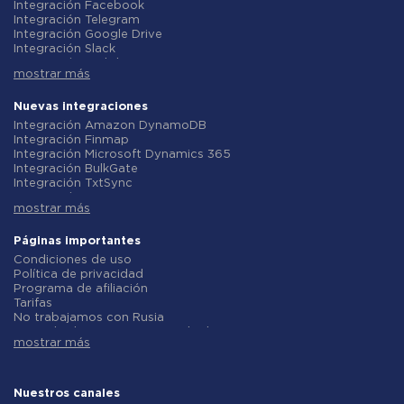
Integración Facebook
Integración Telegram
Integración Google Drive
Integración Slack
Integración MailChimp
mostrar más
Integración Gmail
Integración Trello
Integración ClickUp
Nuevas integraciones
Integración Airtable
Integración Amazon DynamoDB
Integración Google Contacts
Integración Finmap
Integración OpenAI (ChatGPT)
Integración Microsoft Dynamics 365
Integración Instagram
Integración BulkGate
Integración ActiveCampaign
Integración TxtSync
Integración Typeform
Integración Wire2Air
Integración Salesforce CRM
mostrar más
Integración Corezoid
Integración Monday.com
Integración Infobip
Integración Notion
Integración Instasent
Páginas importantes
Integración Stripe
Integración AtomPark
Condiciones de uso
Integración AWeber
Integración TXTImpact
Política de privacidad
Integración Asana
Integración Campaign Monitor
Programa de afiliación
Integración ZOHO CRM
Integración CM.com
Tarifas
Integración Webhooks
Integración D7 Networks
No trabajamos con Rusia
Integración GetResponse
Integración SMS.to
Acuerdo de procesamiento de datos
Integración WooCommerce
Integración SMSGlobal
mostrar más
Politica de reembolso
Integración Pipedrive
Integración Textlocal
Desarrollo individual
Integración Google Calendar
Integración ShoutOUT
Condiciones del programa de afiliados
Integración Opencart
Integración Apifonica
Sobre nosotros
Nuestros canales
Integración Todoist
Integración SMSAPI