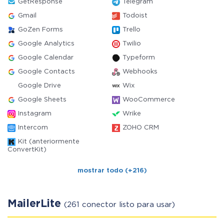
GetResponse
Telegram
Gmail
Todoist
GoZen Forms
Trello
Google Analytics
Twilio
Google Calendar
Typeform
Google Contacts
Webhooks
Google Drive
Wix
Google Sheets
WooCommerce
Instagram
Wrike
Intercom
ZOHO CRM
Kit (anteriormente
ConvertKit)
mostrar todo (+216)
MailerLite
(261 conector listo para usar)