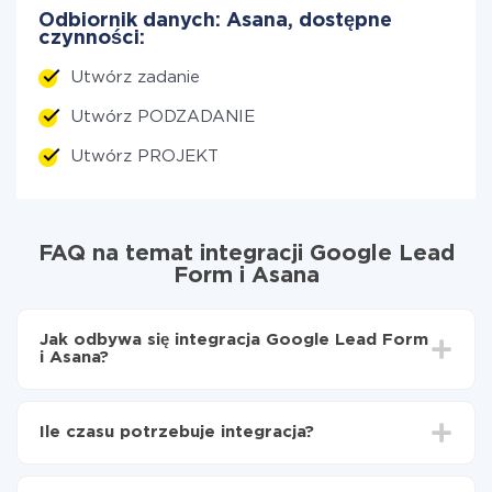
Odbiornik danych: Asana, dostępne
czynności:
Utwórz zadanie
Utwórz PODZADANIE
Utwórz PROJEKT
FAQ na temat integracji Google Lead
Form i Asana
Jak odbywa się integracja Google Lead Form
i Asana?
Najpierw
zarejestruj się w ApiX-Drive
Wybierz, jakie dane przenieść z Google Lead Form
Ile czasu potrzebuje integracja?
do Asana
Włącz aktualizację
W zależności od systemu, z którym będziesz
Teraz dane będą automatycznie przesyłane z