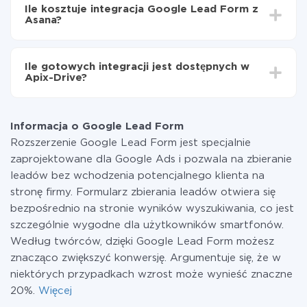
integrować, czas konfiguracji może się różnić i wynosić
Google Lead Form do Asana
Ile kosztuje integracja Google Lead Form z
od 5 do 30 minut. Konfiguracja zajmuje średnio 10-15
Asana?
minut.
Za właśnie integrację nie musisz płacić nic, a cała
funkcjonalność jest dostępna we wszystkich taryfach.
Ile gotowych integracji jest dostępnych w
Płacisz tylko za ilość danych, która faktycznie jest
Apix-Drive?
przekazywana z jednego z Twoich systemów do
drugiego za pośrednictwem naszej usługi. Jeśli
W tej chwili zakończyliśmy 296+ integracji oprócz
dysponujesz niewielką ilością danych miesięcznie,
Google Lead Form i Asana
możesz bezpiecznie skorzystać z darmowej taryfy lub
Informacja o Google Lead Form
w razie potrzeby przełączyć się na płatną. Więcej
Rozszerzenie Google Lead Form jest specjalnie
informacji o
taryfach
.
zaprojektowane dla Google Ads i pozwala na zbieranie
leadów bez wchodzenia potencjalnego klienta na
stronę firmy. Formularz zbierania leadów otwiera się
bezpośrednio na stronie wyników wyszukiwania, co jest
szczególnie wygodne dla użytkowników smartfonów.
Według twórców, dzięki Google Lead Form możesz
znacząco zwiększyć konwersję. Argumentuje się, że w
niektórych przypadkach wzrost może wynieść znaczne
20%.
Więcej