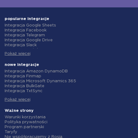
popularne integracje
Integracja Google Sheets
Integracja Facebook
Integracja Telegram
Integracja Google Drive
Integracja Slack
Integracja MailChimp
Pokaż więcej
Integracja Gmail
Integracja Trello
Integracja ClickUp
nowe integracje
Integracja Airtable
Integracja Amazon DynamoDB
Integracja Google Contacts
Integracja Finmap
Integracja OpenAI (ChatGPT)
Integracja Microsoft Dynamics 365
Integracja Instagram
Integracja BulkGate
Integracja ActiveCampaign
Integracja TxtSync
Integracja Typeform
Integracja Wire2Air
Integracja Salesforce CRM
Pokaż więcej
Integracja Corezoid
Integracja Monday.com
Integracja Infobip
Integracja Notion
Integracja Instasent
Ważne strony
Integracja Stripe
Integracja AtomPark
Warunki korzystania
Integracja AWeber
Integracja TXTImpact
Polityka prywatności
Integracja Asana
Integracja Campaign Monitor
Program partnerski
Integracja ZOHO CRM
Integracja CM.com
Taryfy
Integracja Webhooks
Integracja D7 Networks
Nie współpracujemy z Rosją