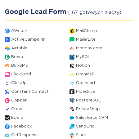
Google Lead Form
(167 gotowych złączy)
AWeber
MailChimp
ActiveCampaign
MailerLite
Airtable
Monday.com
Brevo
MySQL
BulkSMS
Notion
ClickSend
Omnicell
ClickUp
Opencart
Constant Contact
Pipedrive
Copper
PostgreSQL
Crove
PrestaShop
Ecwid
Salesforce CRM
Facebook
SendGrid
GetResponse
Slack