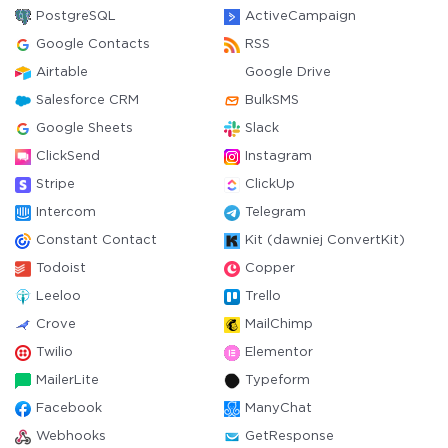
PostgreSQL
ActiveCampaign
Google Contacts
RSS
Airtable
Google Drive
Salesforce CRM
BulkSMS
Google Sheets
Slack
ClickSend
Instagram
Stripe
ClickUp
Intercom
Telegram
Constant Contact
Kit (dawniej ConvertKit)
Todoist
Copper
Leeloo
Trello
Crove
MailChimp
Twilio
Elementor
MailerLite
Typeform
Facebook
ManyChat
Webhooks
GetResponse