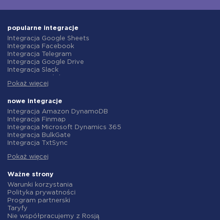
popularne integracje
Integracja Google Sheets
Integracja Facebook
Integracja Telegram
Integracja Google Drive
Integracja Slack
Integracja MailChimp
Pokaż więcej
Integracja Gmail
Integracja Trello
Integracja ClickUp
nowe integracje
Integracja Airtable
Integracja Amazon DynamoDB
Integracja Google Contacts
Integracja Finmap
Integracja OpenAI (ChatGPT)
Integracja Microsoft Dynamics 365
Integracja Instagram
Integracja BulkGate
Integracja ActiveCampaign
Integracja TxtSync
Integracja Typeform
Integracja Wire2Air
Integracja Salesforce CRM
Pokaż więcej
Integracja Corezoid
Integracja Monday.com
Integracja Infobip
Integracja Notion
Integracja Instasent
Ważne strony
Integracja Stripe
Integracja AtomPark
Warunki korzystania
Integracja AWeber
Integracja TXTImpact
Polityka prywatności
Integracja Asana
Integracja Campaign Monitor
Program partnerski
Integracja ZOHO CRM
Integracja CM.com
Taryfy
Integracja Webhooks
Integracja D7 Networks
Nie współpracujemy z Rosją
Integracja GetResponse