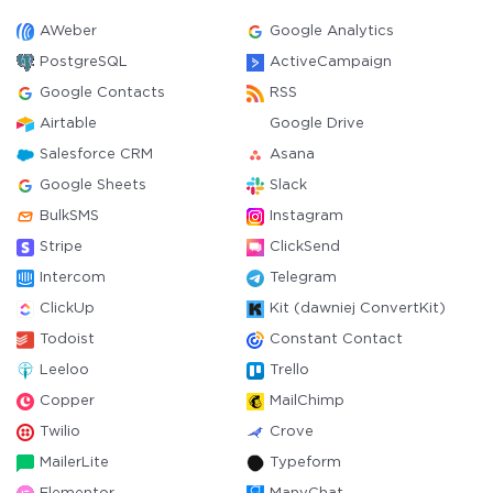
AWeber
Google Analytics
PostgreSQL
ActiveCampaign
Google Contacts
RSS
Airtable
Google Drive
Salesforce CRM
Asana
Google Sheets
Slack
BulkSMS
Instagram
Stripe
ClickSend
Intercom
Telegram
ClickUp
Kit (dawniej ConvertKit)
Todoist
Constant Contact
Leeloo
Trello
Copper
MailChimp
Twilio
Crove
MailerLite
Typeform