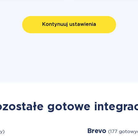
Kontynuuj ustawienia
zostałe gotowe integra
Brevo
y)
(177 gotowyc