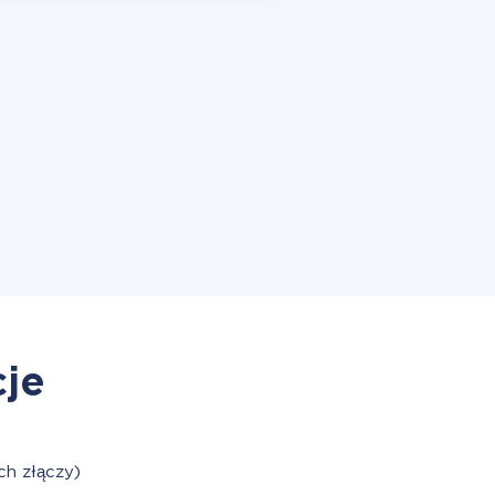
cje
h złączy)