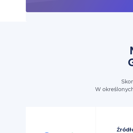
Skon
W określonych
Źródł