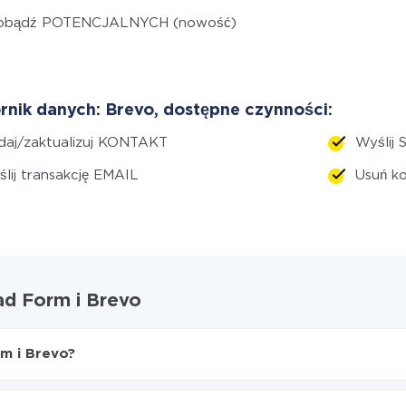
obądź POTENCJALNYCH (nowość)
rnik danych: Brevo, dostępne czynności:
daj/zaktualizuj KONTAKT
Wyślij 
lij transakcję EMAIL
Usuń k
ad Form i Brevo
rm i Brevo?
 Form do Brevo