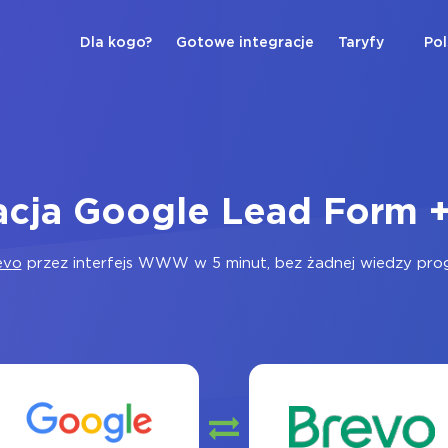
Dla kogo?
Gotowe integracje
Taryfy
Pol
acja Google Lead Form 
evo
przez interfejs WWW w 5 minut, bez żadnej wiedzy progr