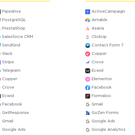
Pipedrive
ActiveCampaign
PostgreSQL
Airtable
PrestaShop
Asana
Salesforce CRM
ClickUp
SendGrid
Contact Form 7
Slack
Copper
Stripe
Crove
Telegram
Ecwid
Copper
Elementor
Crove
Facebook
Ecwid
Formaloo
Facebook
Gmail
GetResponse
GoZen Forms
Gmail
Google Ads
Google Ads
Google Analytics