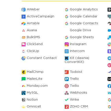
AWeber
Google Analytics
ActiveCampaign
Google Calendar
Airtable
Google Contacts
Asana
Google Drive
BulkSMS
Google Sheets
ClickSend
Instagram
ClickUp
Intercom
Constant Contact
Kit (dawniej
ConvertKit)
MailChimp
Todoist
MailerLite
Trello
Monday.com
Twilio
MySQL
Webhooks
Notion
Wrike
Omnicell
ZOHO CRM