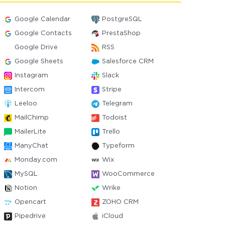
Google Calendar
PostgreSQL
Google Contacts
PrestaShop
Google Drive
RSS
Google Sheets
Salesforce CRM
Instagram
Slack
Intercom
Stripe
Leeloo
Telegram
MailChimp
Todoist
MailerLite
Trello
ManyChat
Typeform
Monday.com
Wix
MySQL
WooCommerce
Notion
Wrike
Opencart
ZOHO CRM
Pipedrive
iCloud