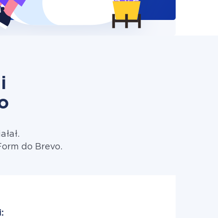
i
o
ałał.
Form do Brevo.
: