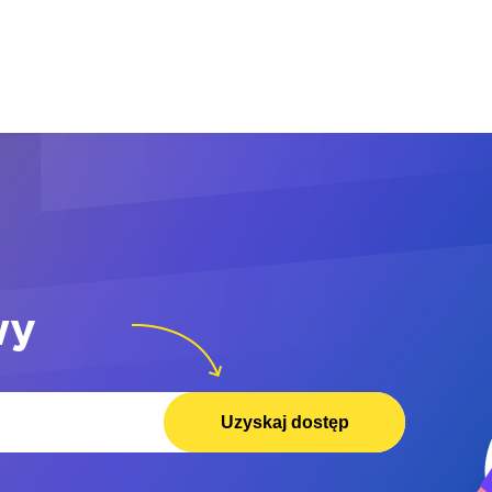
wy
Uzyskaj dostęp