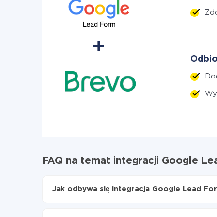
Zd
Odbio
Do
Wyś
FAQ na temat integracji Google Le
Jak odbywa się integracja Google Lead Fo
Najpierw
zarejestruj się w ApiX-Drive
Wybierz, jakie dane przenieść z Google Lead