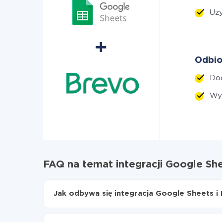
Uzy
Odbio
Do
Wyś
FAQ na temat integracji Google She
Jak odbywa się integracja Google Sheets i
Najpierw
zarejestruj się w ApiX-Drive
Wybierz, jakie dane przenieść z Google Sheet