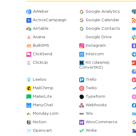
AWeber
Google Analytics
ActiveCampaign
Google Calendar
Airtable
Google Contacts
Asana
Google Drive
BulkSMS
Instagram
ClickSend
Intercom
ClickUp
Kit (dawniej
ConvertKit)
Leeloo
Trello
MailChimp
Twilio
MailerLite
Typeform
ManyChat
Webhooks
Monday.com
Wix
Notion
WooCommerce
Opencart
Wrike