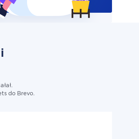
i
ałał.
ts do Brevo.