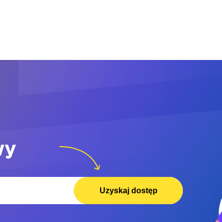
wy
Uzyskaj dostęp