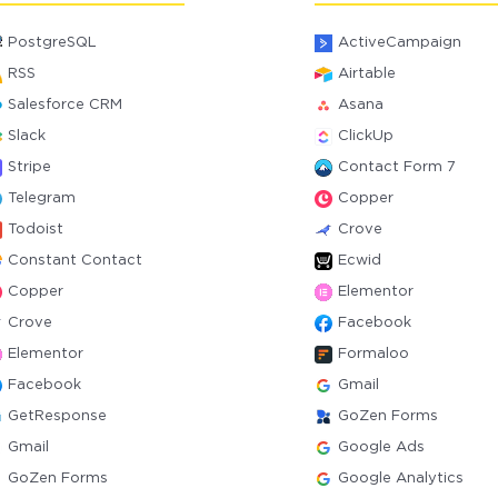
PostgreSQL
ActiveCampaign
RSS
Airtable
Salesforce CRM
Asana
Slack
ClickUp
Stripe
Contact Form 7
Telegram
Copper
Todoist
Crove
Constant Contact
Ecwid
Copper
Elementor
Crove
Facebook
Elementor
Formaloo
Facebook
Gmail
GetResponse
GoZen Forms
Gmail
Google Ads
GoZen Forms
Google Analytics