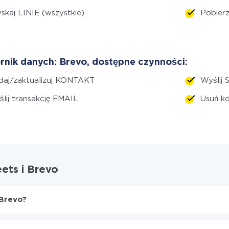
skaj LINIE (wszystkie)
Pobier
rnik danych: Brevo, dostępne czynności:
daj/zaktualizuj KONTAKT
Wyślij 
lij transakcję EMAIL
Usuń k
ets i Brevo
 Brevo?
s do Brevo