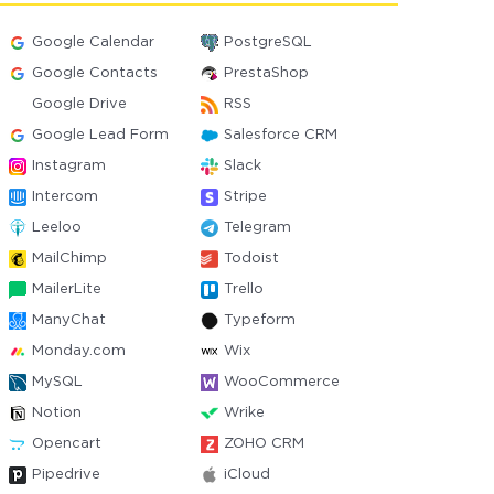
Google Calendar
PostgreSQL
Google Contacts
PrestaShop
Google Drive
RSS
Google Lead Form
Salesforce CRM
Instagram
Slack
Intercom
Stripe
Leeloo
Telegram
MailChimp
Todoist
MailerLite
Trello
ManyChat
Typeform
Monday.com
Wix
MySQL
WooCommerce
Notion
Wrike
Opencart
ZOHO CRM
Pipedrive
iCloud