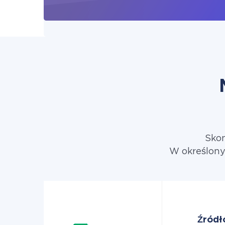
Skon
W określony
Źródł