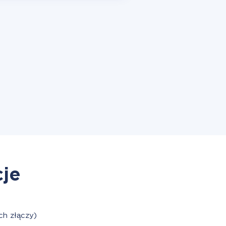
cje
h złączy)