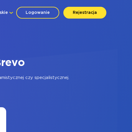
skie
Logowanie
Rejestracja
Brevo
istycznej czy specjalistycznej.