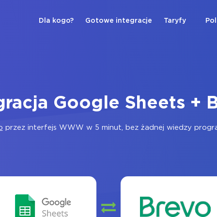
Dla kogo?
Gotowe integracje
Taryfy
Pol
gracja Google Sheets + 
o
przez interfejs WWW w 5 minut, bez żadnej wiedzy program