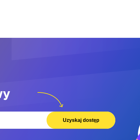
wy
Uzyskaj dostęp