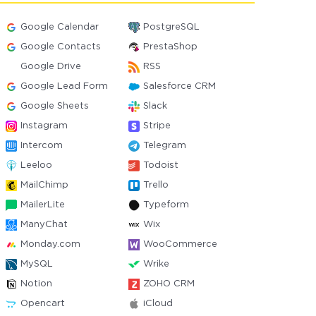
Google Calendar
PostgreSQL
Google Contacts
PrestaShop
Google Drive
RSS
Google Lead Form
Salesforce CRM
Google Sheets
Slack
Instagram
Stripe
Intercom
Telegram
Leeloo
Todoist
MailChimp
Trello
MailerLite
Typeform
ManyChat
Wix
Monday.com
WooCommerce
MySQL
Wrike
Notion
ZOHO CRM
Opencart
iCloud