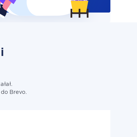
i
ałał.
 do Brevo.