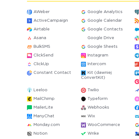
AWeber
Google Analytics
ActiveCampaign
Google Calendar
Airtable
Google Contacts
Asana
Google Drive
BulkSMS
Google Sheets
ClickSend
Instagram
ClickUp
Intercom
Constant Contact
Kit (dawniej
ConvertKit)
Leeloo
Twilio
MailChimp
Typeform
MailerLite
Webhooks
ManyChat
Wix
Monday.com
WooCommerce
Notion
Wrike