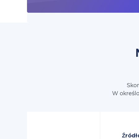
Skon
W określo
Źródł