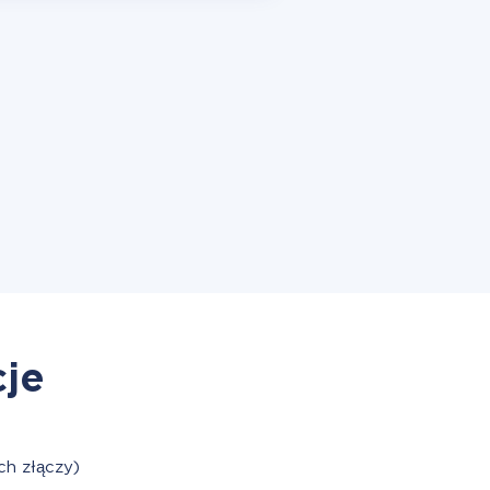
cje
h złączy)