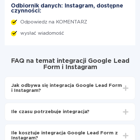
Odbiornik danych: Instagram, dostępne
czynności:
Odpowiedz na KOMENTARZ
wysłać wiadomość
FAQ na temat integracji Google Lead
Form i Instagram
Jak odbywa się integracja Google Lead Form
i Instagram?
Najpierw
zarejestruj się w ApiX-Drive
Wybierz, jakie dane przenieść z Google Lead Form
Ile czasu potrzebuje integracja?
do Instagram
Włącz aktualizację
W zależności od systemu, z którym będziesz
Teraz dane będą automatycznie przesyłane z
integrować, czas konfiguracji może się różnić i wynosić
Google Lead Form do Instagram
Ile kosztuje integracja Google Lead Form z
od 5 do 30 minut. Konfiguracja zajmuje średnio 10-15
Instagram?