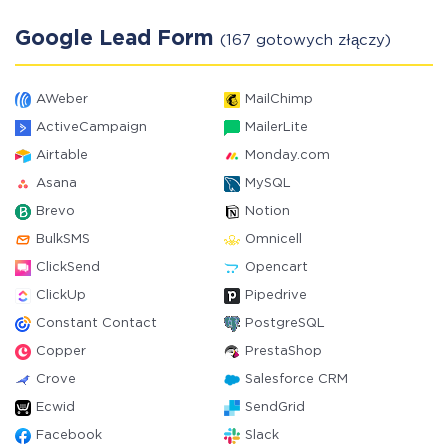
Google Lead Form
(167 gotowych złączy)
AWeber
MailChimp
ActiveCampaign
MailerLite
Airtable
Monday.com
Asana
MySQL
Brevo
Notion
BulkSMS
Omnicell
ClickSend
Opencart
ClickUp
Pipedrive
Constant Contact
PostgreSQL
Copper
PrestaShop
Crove
Salesforce CRM
Ecwid
SendGrid
Facebook
Slack