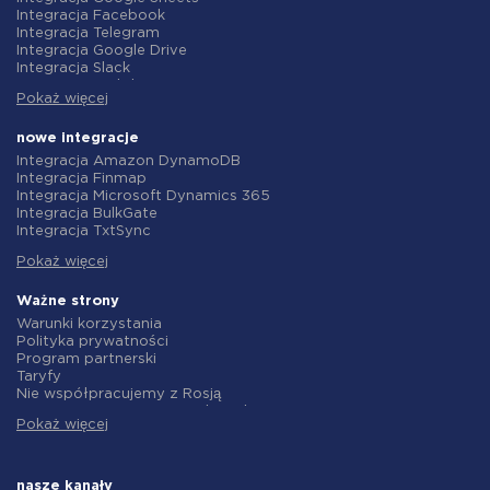
Integracja Facebook
Integracja Telegram
Integracja Google Drive
Integracja Slack
Integracja MailChimp
Pokaż więcej
Integracja Gmail
Integracja Trello
Integracja ClickUp
nowe integracje
Integracja Airtable
Integracja Amazon DynamoDB
Integracja Google Contacts
Integracja Finmap
Integracja OpenAI (ChatGPT)
Integracja Microsoft Dynamics 365
Integracja Instagram
Integracja BulkGate
Integracja ActiveCampaign
Integracja TxtSync
Integracja Typeform
Integracja Wire2Air
Integracja Salesforce CRM
Pokaż więcej
Integracja Corezoid
Integracja Monday.com
Integracja Infobip
Integracja Notion
Integracja Instasent
Ważne strony
Integracja Stripe
Integracja AtomPark
Warunki korzystania
Integracja AWeber
Integracja TXTImpact
Polityka prywatności
Integracja Asana
Integracja Campaign Monitor
Program partnerski
Integracja ZOHO CRM
Integracja CM.com
Taryfy
Integracja Webhooks
Integracja D7 Networks
Nie współpracujemy z Rosją
Integracja GetResponse
Integracja SMS.to
Umowa o przetwarzanie danych
Integracja WooCommerce
Integracja SMSGlobal
Pokaż więcej
polityka zwrotów
Integracja Pipedrive
Integracja Textlocal
Indywidualne rozwiązanie
Integracja Google Calendar
Integracja ShoutOUT
Warunki programu partnerskiego
Integracja Opencart
Integracja Apifonica
O nas
nasze kanały
Integracja Todoist