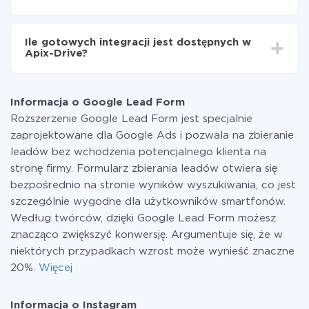
minut.
Za właśnie integrację nie musisz płacić nic, a cała
funkcjonalność jest dostępna we wszystkich taryfach.
Ile gotowych integracji jest dostępnych w
Płacisz tylko za ilość danych, która faktycznie jest
Apix-Drive?
przekazywana z jednego z Twoich systemów do
drugiego za pośrednictwem naszej usługi. Jeśli
W tej chwili zakończyliśmy 296+ integracji oprócz
dysponujesz niewielką ilością danych miesięcznie,
Google Lead Form i Instagram
możesz bezpiecznie skorzystać z darmowej taryfy lub
Informacja o Google Lead Form
w razie potrzeby przełączyć się na płatną. Więcej
Rozszerzenie Google Lead Form jest specjalnie
informacji o
taryfach
.
zaprojektowane dla Google Ads i pozwala na zbieranie
leadów bez wchodzenia potencjalnego klienta na
stronę firmy. Formularz zbierania leadów otwiera się
bezpośrednio na stronie wyników wyszukiwania, co jest
szczególnie wygodne dla użytkowników smartfonów.
Według twórców, dzięki Google Lead Form możesz
znacząco zwiększyć konwersję. Argumentuje się, że w
niektórych przypadkach wzrost może wynieść znaczne
20%.
Więcej
Informacja o Instagram