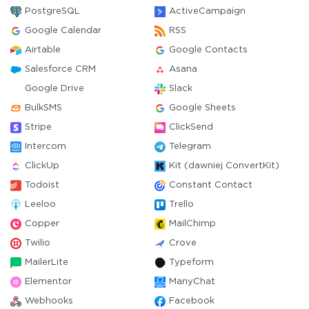
PostgreSQL
ActiveCampaign
Google Calendar
RSS
Airtable
Google Contacts
Salesforce CRM
Asana
Google Drive
Slack
BulkSMS
Google Sheets
Stripe
ClickSend
Intercom
Telegram
ClickUp
Kit (dawniej ConvertKit)
Todoist
Constant Contact
Leeloo
Trello
Copper
MailChimp
Twilio
Crove
MailerLite
Typeform
Elementor
ManyChat
Webhooks
Facebook