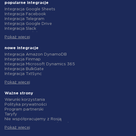
popularne integracje
Integracja Google Sheets
Integracja Facebook
Integracja Telegram
Integracja Google Drive
Integracja Slack
Integracja MailChimp
Pokaż więcej
Integracja Gmail
Integracja Trello
Integracja ClickUp
nowe integracje
Integracja Airtable
Integracja Amazon DynamoDB
Integracja Google Contacts
Integracja Finmap
Integracja OpenAI (ChatGPT)
Integracja Microsoft Dynamics 365
Integracja Instagram
Integracja BulkGate
Integracja ActiveCampaign
Integracja TxtSync
Integracja Typeform
Integracja Wire2Air
Integracja Salesforce CRM
Pokaż więcej
Integracja Corezoid
Integracja Monday.com
Integracja Infobip
Integracja Notion
Integracja Instasent
Ważne strony
Integracja Stripe
Integracja AtomPark
Warunki korzystania
Integracja AWeber
Integracja TXTImpact
Polityka prywatności
Integracja Asana
Integracja Campaign Monitor
Program partnerski
Integracja ZOHO CRM
Integracja CM.com
Taryfy
Integracja Webhooks
Integracja D7 Networks
Nie współpracujemy z Rosją
Integracja GetResponse
Integracja SMS.to
Umowa o przetwarzanie danych
Integracja WooCommerce
Integracja SMSGlobal
Pokaż więcej
polityka zwrotów
Integracja Pipedrive
Integracja Textlocal
Indywidualne rozwiązanie
Integracja Google Calendar