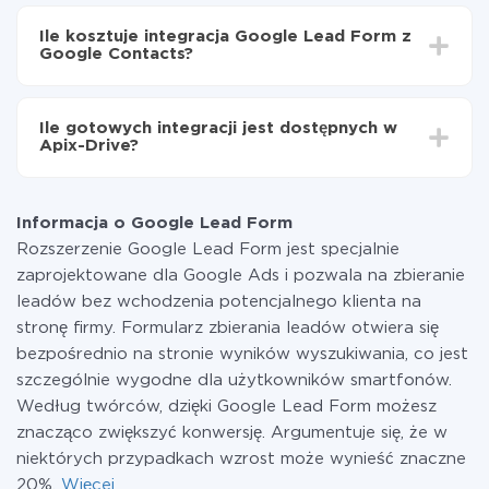
W zależności od systemu, z którym będziesz
Teraz dane będą automatycznie przesyłane z
integrować, czas konfiguracji może się różnić i wynosić
Google Lead Form do Google Contacts
Ile kosztuje integracja Google Lead Form z
od 5 do 30 minut. Konfiguracja zajmuje średnio 10-15
Google Contacts?
minut.
Za właśnie integrację nie musisz płacić nic, a cała
funkcjonalność jest dostępna we wszystkich taryfach.
Ile gotowych integracji jest dostępnych w
Płacisz tylko za ilość danych, która faktycznie jest
Apix-Drive?
przekazywana z jednego z Twoich systemów do
drugiego za pośrednictwem naszej usługi. Jeśli
W tej chwili zakończyliśmy 296+ integracji oprócz
dysponujesz niewielką ilością danych miesięcznie,
Google Lead Form i Google Contacts
możesz bezpiecznie skorzystać z darmowej taryfy lub
Informacja o Google Lead Form
w razie potrzeby przełączyć się na płatną. Więcej
Rozszerzenie Google Lead Form jest specjalnie
informacji o
taryfach
.
zaprojektowane dla Google Ads i pozwala na zbieranie
leadów bez wchodzenia potencjalnego klienta na
stronę firmy. Formularz zbierania leadów otwiera się
bezpośrednio na stronie wyników wyszukiwania, co jest
szczególnie wygodne dla użytkowników smartfonów.
Według twórców, dzięki Google Lead Form możesz
znacząco zwiększyć konwersję. Argumentuje się, że w
niektórych przypadkach wzrost może wynieść znaczne
20%.
Więcej