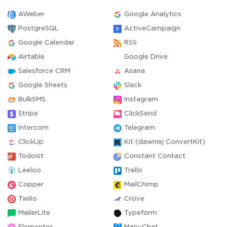
AWeber
Google Analytics
PostgreSQL
ActiveCampaign
Google Calendar
RSS
Airtable
Google Drive
Salesforce CRM
Asana
Google Sheets
Slack
BulkSMS
Instagram
Stripe
ClickSend
Intercom
Telegram
ClickUp
Kit (dawniej ConvertKit)
Todoist
Constant Contact
Leeloo
Trello
Copper
MailChimp
Twilio
Crove
MailerLite
Typeform