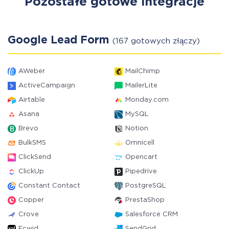
Pozostałe gotowe integracje
Google Lead Form
(167 gotowych złączy)
AWeber
MailChimp
ActiveCampaign
MailerLite
Airtable
Monday.com
Asana
MySQL
Brevo
Notion
BulkSMS
Omnicell
ClickSend
Opencart
ClickUp
Pipedrive
Constant Contact
PostgreSQL
Copper
PrestaShop
Crove
Salesforce CRM
Ecwid
SendGrid