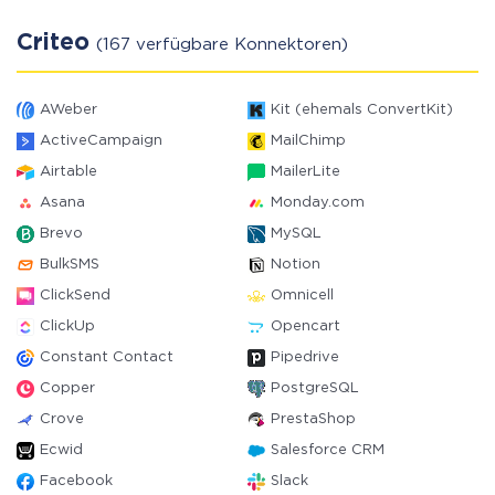
Criteo
(167 verfügbare Konnektoren)
AWeber
Kit (ehemals ConvertKit)
ActiveCampaign
MailChimp
Airtable
MailerLite
Asana
Monday.com
Brevo
MySQL
BulkSMS
Notion
ClickSend
Omnicell
ClickUp
Opencart
Constant Contact
Pipedrive
Copper
PostgreSQL
Crove
PrestaShop
Ecwid
Salesforce CRM
Facebook
Slack