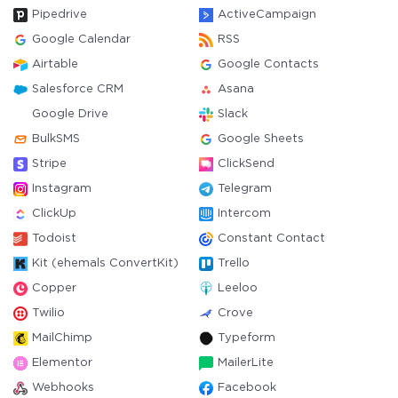
Pipedrive
ActiveCampaign
Google Calendar
RSS
Airtable
Google Contacts
Salesforce CRM
Asana
Google Drive
Slack
BulkSMS
Google Sheets
Stripe
ClickSend
Instagram
Telegram
ClickUp
Intercom
Todoist
Constant Contact
Kit (ehemals ConvertKit)
Trello
Copper
Leeloo
Twilio
Crove
MailChimp
Typeform
Elementor
MailerLite
Webhooks
Facebook