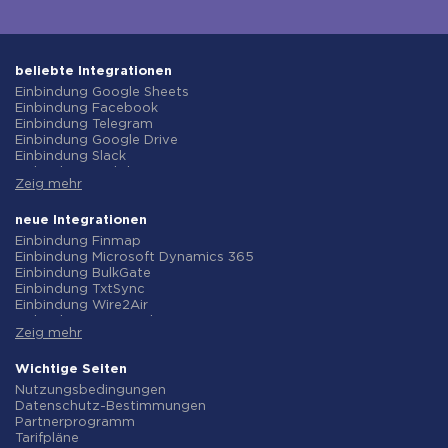
beliebte Integrationen
Einbindung Google Sheets
Einbindung Facebook
Einbindung Telegram
Einbindung Google Drive
Einbindung Slack
Einbindung MailChimp
Zeig mehr
Einbindung Gmail
Einbindung Trello
Einbindung ClickUp
neue Integrationen
Einbindung Airtable
Einbindung Finmap
Einbindung Google Contacts
Einbindung Microsoft Dynamics 365
Einbindung OpenAI (ChatGPT)
Einbindung BulkGate
Einbindung Instagram
Einbindung TxtSync
Einbindung ActiveCampaign
Einbindung Wire2Air
Einbindung Typeform
Einbindung Corezoid
Einbindung Salesforce CRM
Zeig mehr
Einbindung Infobip
Einbindung Monday.com
Einbindung Instasent
Einbindung Notion
Einbindung AtomPark
Wichtige Seiten
Einbindung Stripe
Einbindung TXTImpact
Nutzungsbedingungen
Einbindung AWeber
Einbindung Campaign Monitor
Datenschutz-Bestimmungen
Einbindung Asana
Einbindung CM.com
Partnerprogramm
Einbindung ZOHO CRM
Einbindung D7 Networks
Tarifpläne
Einbindung Webhooks