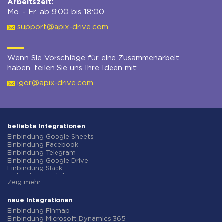
Arbeitszeit:
Mo. - Fr. ab 9:00 bis 18:00
support@apix-drive.com
Wenn Sie Vorschläge für eine Zusammenarbeit
haben, teilen Sie uns Ihre Ideen mit:
igor@apix-drive.com
beliebte Integrationen
Einbindung Google Sheets
Einbindung Facebook
Einbindung Telegram
Einbindung Google Drive
Einbindung Slack
Einbindung MailChimp
Zeig mehr
Einbindung Gmail
Einbindung Trello
Einbindung ClickUp
neue Integrationen
Einbindung Airtable
Einbindung Finmap
Einbindung Google Contacts
Einbindung Microsoft Dynamics 365