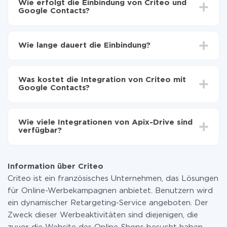
Wie erfolgt die Einbindung von Criteo und
Google Contacts?
Zuerst muss man sich
bei ApiX-Drive registrieren
Wählen, welche Daten von Criteo auf Google
Wie lange dauert die Einbindung?
Contacts zu übertragen
Automatische Aktualisierung aktivieren
Je nach System, das Sie integrieren möchten, kann die
Jetzt werden die Daten automatisch von Criteo auf
Einrichtungszeit zwischen 5 und 30 Minuten variieren.
Google Contacts übertragen
Was kostet die Integration von Criteo mit
Im Durchschnitt dauert es 10-15 Minuten.
Google Contacts?
Sie müssen für die Integration nicht bezahlen, da alle
Funktionen in allen Tarifplänen verfügbar sind. Sie
Wie viele Integrationen von Apix-Drive sind
zahlen nur für die Datenmenge, die über unseren
verfügbar?
Service von einem System auf ein anderes übertragen
wird. Wenn Sie eine geringe Datenmenge pro Monat
Zurzeit haben wir 296+ Integrationen ausser Criteo
haben, können Sie einen kostenlosen Plan nutzen und
und Google Contacts
bei Bedarf zu einem kostenpflichtigen wechseln.
Information über Criteo
Weitere Informationen zu
Tarifen
.
Criteo ist ein französisches Unternehmen, das Lösungen
für Online-Werbekampagnen anbietet. Benutzern wird
ein dynamischer Retargeting-Service angeboten. Der
Zweck dieser Werbeaktivitäten sind diejenigen, die