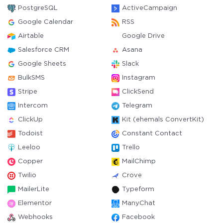
PostgreSQL
ActiveCampaign
Google Calendar
RSS
Airtable
Google Drive
Salesforce CRM
Asana
Google Sheets
Slack
BulkSMS
Instagram
Stripe
ClickSend
Intercom
Telegram
ClickUp
Kit (ehemals ConvertKit)
Todoist
Constant Contact
Leeloo
Trello
Copper
MailChimp
Twilio
Crove
MailerLite
Typeform
Elementor
ManyChat
Webhooks
Facebook