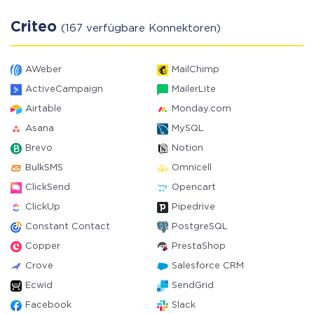
Criteo
(167 verfügbare Konnektoren)
AWeber
MailChimp
ActiveCampaign
MailerLite
Airtable
Monday.com
Asana
MySQL
Brevo
Notion
BulkSMS
Omnicell
ClickSend
Opencart
ClickUp
Pipedrive
Constant Contact
PostgreSQL
Copper
PrestaShop
Crove
Salesforce CRM
Ecwid
SendGrid
Facebook
Slack