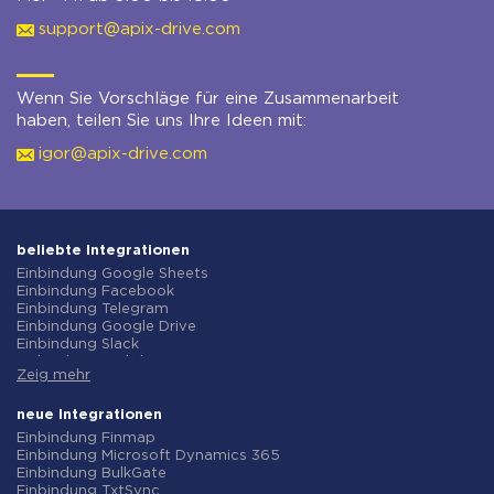
support@apix-drive.com
Wenn Sie Vorschläge für eine Zusammenarbeit
haben, teilen Sie uns Ihre Ideen mit:
igor@apix-drive.com
beliebte Integrationen
Einbindung Google Sheets
Einbindung Facebook
Einbindung Telegram
Einbindung Google Drive
Einbindung Slack
Einbindung MailChimp
Zeig mehr
Einbindung Gmail
Einbindung Trello
Einbindung ClickUp
neue Integrationen
Einbindung Airtable
Einbindung Finmap
Einbindung Google Contacts
Einbindung Microsoft Dynamics 365
Einbindung OpenAI (ChatGPT)
Einbindung BulkGate
Einbindung Instagram
Einbindung TxtSync