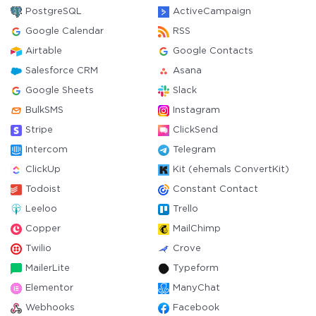
PostgreSQL
ActiveCampaign
Google Calendar
RSS
Airtable
Google Contacts
Salesforce CRM
Asana
Google Sheets
Slack
BulkSMS
Instagram
Stripe
ClickSend
Intercom
Telegram
ClickUp
Kit (ehemals ConvertKit)
Todoist
Constant Contact
Leeloo
Trello
Copper
MailChimp
Twilio
Crove
MailerLite
Typeform
Elementor
ManyChat
Webhooks
Facebook