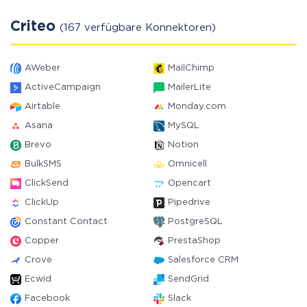
Criteo
(167 verfügbare Konnektoren)
AWeber
MailChimp
ActiveCampaign
MailerLite
Airtable
Monday.com
Asana
MySQL
Brevo
Notion
BulkSMS
Omnicell
ClickSend
Opencart
ClickUp
Pipedrive
Constant Contact
PostgreSQL
Copper
PrestaShop
Crove
Salesforce CRM
Ecwid
SendGrid
Facebook
Slack