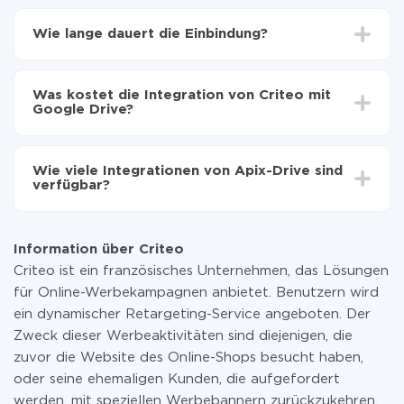
Zuerst muss man sich
bei ApiX-Drive registrieren
Wählen, welche Daten von Criteo auf Google Drive
Wie lange dauert die Einbindung?
zu übertragen
Automatische Aktualisierung aktivieren
Je nach System, das Sie integrieren möchten, kann die
Jetzt werden die Daten automatisch von Criteo auf
Einrichtungszeit zwischen 5 und 30 Minuten variieren.
Google Drive übertragen
Was kostet die Integration von Criteo mit
Im Durchschnitt dauert es 10-15 Minuten.
Google Drive?
Sie müssen für die Integration nicht bezahlen, da alle
Funktionen in allen Tarifplänen verfügbar sind. Sie
Wie viele Integrationen von Apix-Drive sind
zahlen nur für die Datenmenge, die über unseren
verfügbar?
Service von einem System auf ein anderes übertragen
wird. Wenn Sie eine geringe Datenmenge pro Monat
Zurzeit haben wir 296+ Integrationen ausser Criteo
haben, können Sie einen kostenlosen Plan nutzen und
und Google Drive
bei Bedarf zu einem kostenpflichtigen wechseln.
Information über Criteo
Weitere Informationen zu
Tarifen
.
Criteo ist ein französisches Unternehmen, das Lösungen
für Online-Werbekampagnen anbietet. Benutzern wird
ein dynamischer Retargeting-Service angeboten. Der
Zweck dieser Werbeaktivitäten sind diejenigen, die
zuvor die Website des Online-Shops besucht haben,
oder seine ehemaligen Kunden, die aufgefordert
werden, mit speziellen Werbebannern zurückzukehren,