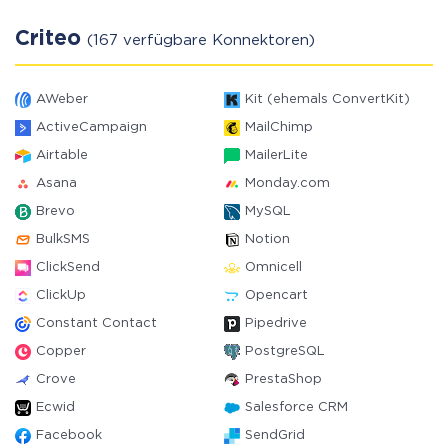
Criteo
(167 verfügbare Konnektoren)
AWeber
Kit (ehemals ConvertKit)
ActiveCampaign
MailChimp
Airtable
MailerLite
Asana
Monday.com
Brevo
MySQL
BulkSMS
Notion
ClickSend
Omnicell
ClickUp
Opencart
Constant Contact
Pipedrive
Copper
PostgreSQL
Crove
PrestaShop
Ecwid
Salesforce CRM
Facebook
SendGrid