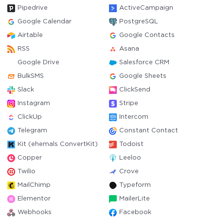
Pipedrive
ActiveCampaign
Google Calendar
PostgreSQL
Airtable
Google Contacts
RSS
Asana
Google Drive
Salesforce CRM
BulkSMS
Google Sheets
Slack
ClickSend
Instagram
Stripe
ClickUp
Intercom
Telegram
Constant Contact
Kit (ehemals ConvertKit)
Todoist
Copper
Leeloo
Twilio
Crove
MailChimp
Typeform
Elementor
MailerLite
Webhooks
Facebook