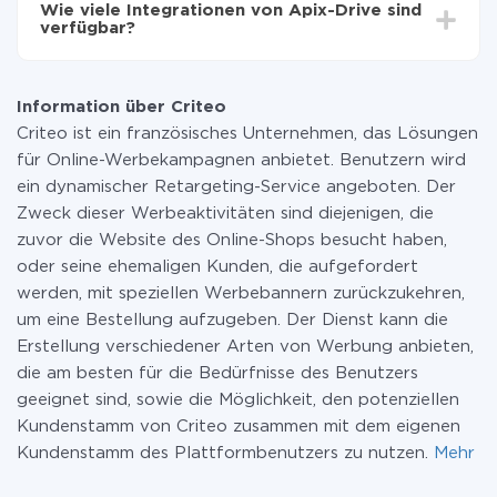
Wie viele Integrationen von Apix-Drive sind
zahlen nur für die Datenmenge, die über unseren
verfügbar?
Service von einem System auf ein anderes übertragen
wird. Wenn Sie eine geringe Datenmenge pro Monat
Zurzeit haben wir 296+ Integrationen ausser Criteo
haben, können Sie einen kostenlosen Plan nutzen und
und Trello
bei Bedarf zu einem kostenpflichtigen wechseln.
Information über Criteo
Weitere Informationen zu
Tarifen
.
Criteo ist ein französisches Unternehmen, das Lösungen
für Online-Werbekampagnen anbietet. Benutzern wird
ein dynamischer Retargeting-Service angeboten. Der
Zweck dieser Werbeaktivitäten sind diejenigen, die
zuvor die Website des Online-Shops besucht haben,
oder seine ehemaligen Kunden, die aufgefordert
werden, mit speziellen Werbebannern zurückzukehren,
um eine Bestellung aufzugeben. Der Dienst kann die
Erstellung verschiedener Arten von Werbung anbieten,
die am besten für die Bedürfnisse des Benutzers
geeignet sind, sowie die Möglichkeit, den potenziellen
Kundenstamm von Criteo zusammen mit dem eigenen
Kundenstamm des Plattformbenutzers zu nutzen.
Mehr