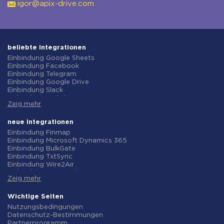
igor@apix-drive.com
beliebte Integrationen
Einbindung Google Sheets
Einbindung Facebook
Einbindung Telegram
Einbindung Google Drive
Einbindung Slack
Einbindung MailChimp
Zeig mehr
Einbindung Gmail
Einbindung Trello
Einbindung ClickUp
neue Integrationen
Einbindung Airtable
Einbindung Finmap
Einbindung Google Contacts
Einbindung Microsoft Dynamics 365
Einbindung OpenAI (ChatGPT)
Einbindung BulkGate
Einbindung Instagram
Einbindung TxtSync
Einbindung ActiveCampaign
Einbindung Wire2Air
Einbindung Typeform
Einbindung Corezoid
Einbindung Salesforce CRM
Zeig mehr
Einbindung Infobip
Einbindung Monday.com
Einbindung Instasent
Einbindung Notion
Einbindung AtomPark
Wichtige Seiten
Einbindung Stripe
Einbindung TXTImpact
Nutzungsbedingungen
Einbindung AWeber
Einbindung Campaign Monitor
Datenschutz-Bestimmungen
Einbindung Asana
Einbindung CM.com
Partnerprogramm