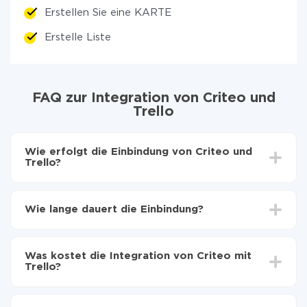
Erstellen Sie eine KARTE
Erstelle Liste
FAQ zur Integration von Criteo und
Trello
Wie erfolgt die Einbindung von Criteo und
Trello?
Zuerst muss man sich
bei ApiX-Drive registrieren
Wählen, welche Daten von Criteo auf Trello zu
Wie lange dauert die Einbindung?
übertragen
Automatische Aktualisierung aktivieren
Je nach System, das Sie integrieren möchten, kann die
Jetzt werden die Daten automatisch von Criteo auf
Einrichtungszeit zwischen 5 und 30 Minuten variieren.
Trello übertragen
Was kostet die Integration von Criteo mit
Im Durchschnitt dauert es 10-15 Minuten.
Trello?
Sie müssen für die Integration nicht bezahlen, da alle
Funktionen in allen Tarifplänen verfügbar sind. Sie