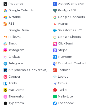
Pipedrive
ActiveCampaign
Google Calendar
PostgreSQL
Airtable
Google Contacts
RSS
Asana
Google Drive
Salesforce CRM
BulkSMS
Google Sheets
Slack
ClickSend
Instagram
Stripe
ClickUp
Intercom
Telegram
Constant Contact
Kit (ehemals ConvertKit)
Todoist
Copper
Leeloo
Trello
Crove
MailChimp
Twilio
Elementor
MailerLite
Typeform
Facebook