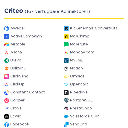
Criteo
(167 verfügbare Konnektoren)
AWeber
Kit (ehemals ConvertKit)
ActiveCampaign
MailChimp
Airtable
MailerLite
Asana
Monday.com
Brevo
MySQL
BulkSMS
Notion
ClickSend
Omnicell
ClickUp
Opencart
Constant Contact
Pipedrive
Copper
PostgreSQL
Crove
PrestaShop
Ecwid
Salesforce CRM
Facebook
SendGrid