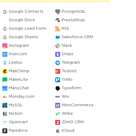
Google Contacts
PostgreSQL
Google Drive
PrestaShop
Google Lead Form
RSS
Google Sheets
Salesforce CRM
Instagram
Slack
Intercom
Stripe
Leeloo
Telegram
MailChimp
Todoist
MailerLite
Trello
ManyChat
Typeform
Monday.com
Wix
MySQL
WooCommerce
Notion
Wrike
Opencart
ZOHO CRM
Pipedrive
iCloud