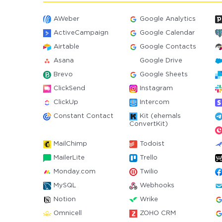
AWeber
Google Analytics
ActiveCampaign
Google Calendar
Airtable
Google Contacts
Asana
Google Drive
Brevo
Google Sheets
ClickSend
Instagram
ClickUp
Intercom
Constant Contact
Kit (ehemals
ConvertKit)
MailChimp
Todoist
MailerLite
Trello
Monday.com
Twilio
MySQL
Webhooks
Notion
Wrike
Omnicell
ZOHO CRM