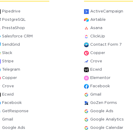
Pipedrive
ActiveCampaign
PostgreSQL
Airtable
PrestaShop
Asana
Salesforce CRM
ClickUp
SendGrid
Contact Form 7
Slack
Copper
Stripe
Crove
Telegram
Ecwid
Copper
Elementor
Crove
Facebook
Ecwid
Gmail
Facebook
GoZen Forms
GetResponse
Google Ads
Gmail
Google Analytics
Google Ads
Google Calendar