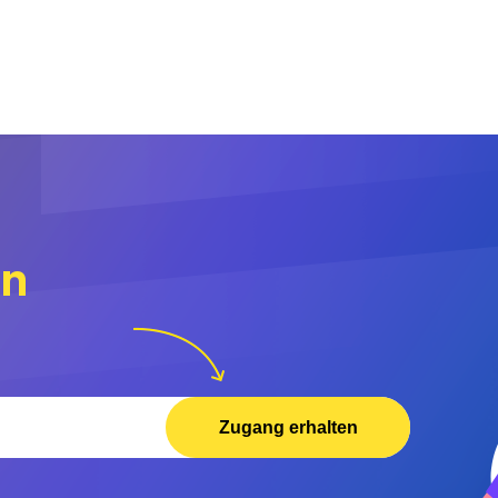
rn
Zugang erhalten