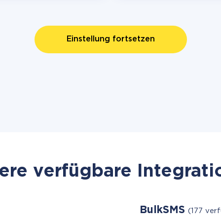
Einstellung fortsetzen
re verfügbare Integrat
BulkSMS
(177 ver