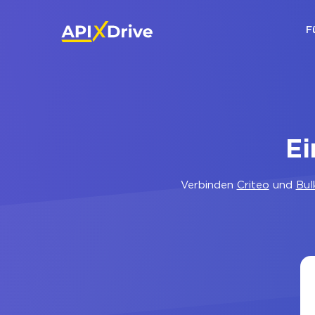
F
Ei
Verbinden
Criteo
und
Bul