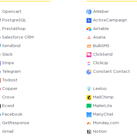
Opencart
AWeber
PostgreSQL
ActiveCampaign
PrestaShop
Airtable
Salesforce CRM
Asana
SendGrid
BulkSMS
Slack
ClickSend
Stripe
ClickUp
Telegram
Constant Contact
Todoist
Copper
Leeloo
Crove
MailChimp
Ecwid
MailerLite
Facebook
ManyChat
GetResponse
Monday.com
Gmail
Notion