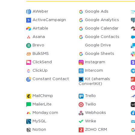
AWeber
Google Ads
ActiveCampaign
Google Analytics
Airtable
Google Calendar
Asana
Google Contacts
Brevo
Google Drive
BulkSMS
Google Sheets
ClickSend
Instagram
ClickUp
Intercom
Constant Contact
Kit (ehemals
ConvertKit)
MailChimp
Trello
MailerLite
Twilio
Monday.com
Webhooks
MySQL
Wrike
Notion
ZOHO CRM