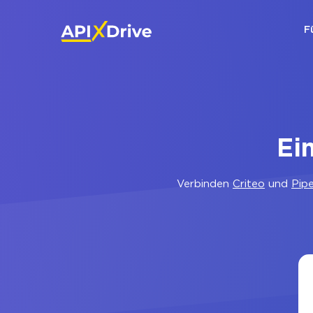
F
Ei
Verbinden
Criteo
und
Pip