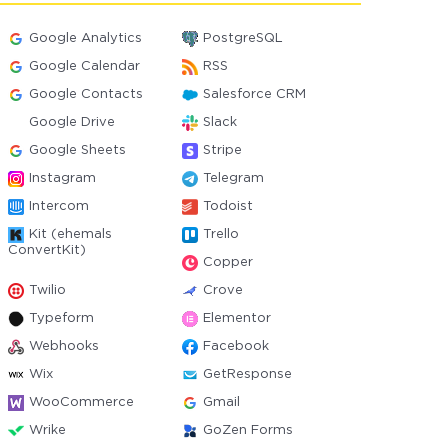
Google Analytics
PostgreSQL
Google Calendar
RSS
Google Contacts
Salesforce CRM
Google Drive
Slack
Google Sheets
Stripe
Instagram
Telegram
Intercom
Todoist
Kit (ehemals
Trello
ConvertKit)
Copper
Twilio
Crove
Typeform
Elementor
Webhooks
Facebook
Wix
GetResponse
WooCommerce
Gmail
Wrike
GoZen Forms