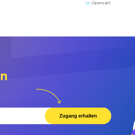
Opencart
rn
Zugang erhalten