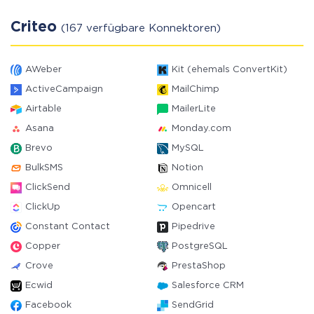
Criteo
(167 verfügbare Konnektoren)
AWeber
Kit (ehemals ConvertKit)
ActiveCampaign
MailChimp
Airtable
MailerLite
Asana
Monday.com
Brevo
MySQL
BulkSMS
Notion
ClickSend
Omnicell
ClickUp
Opencart
Constant Contact
Pipedrive
Copper
PostgreSQL
Crove
PrestaShop
Ecwid
Salesforce CRM
Facebook
SendGrid