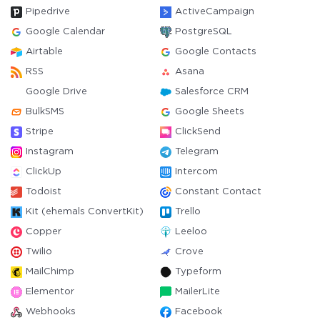
Pipedrive
ActiveCampaign
Google Calendar
PostgreSQL
Airtable
Google Contacts
RSS
Asana
Google Drive
Salesforce CRM
BulkSMS
Google Sheets
Stripe
ClickSend
Instagram
Telegram
ClickUp
Intercom
Todoist
Constant Contact
Kit (ehemals ConvertKit)
Trello
Copper
Leeloo
Twilio
Crove
MailChimp
Typeform
Elementor
MailerLite
Webhooks
Facebook