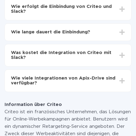
Wie erfolgt die Einbindung von Criteo und
Slack?
Zuerst muss man sich
bei ApiX-Drive registrieren
Wählen, welche Daten von Criteo auf Slack zu
Wie lange dauert die Einbindung?
übertragen
Automatische Aktualisierung aktivieren
Je nach System, das Sie integrieren möchten, kann die
Jetzt werden die Daten automatisch von Criteo auf
Einrichtungszeit zwischen 5 und 30 Minuten variieren.
Slack übertragen
Was kostet die Integration von Criteo mit
Im Durchschnitt dauert es 10-15 Minuten.
Slack?
Sie müssen für die Integration nicht bezahlen, da alle
Funktionen in allen Tarifplänen verfügbar sind. Sie
Wie viele Integrationen von Apix-Drive sind
zahlen nur für die Datenmenge, die über unseren
verfügbar?
Service von einem System auf ein anderes übertragen
wird. Wenn Sie eine geringe Datenmenge pro Monat
Zurzeit haben wir 296+ Integrationen ausser Criteo
haben, können Sie einen kostenlosen Plan nutzen und
und Slack
bei Bedarf zu einem kostenpflichtigen wechseln.
Information über Criteo
Weitere Informationen zu
Tarifen
.
Criteo ist ein französisches Unternehmen, das Lösungen
für Online-Werbekampagnen anbietet. Benutzern wird
ein dynamischer Retargeting-Service angeboten. Der
Zweck dieser Werbeaktivitäten sind diejenigen, die