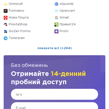
Omnicell
eSputnik
Formaloo
Opencart
Нова Пошта
Gmail
PrestaShop
Приват24
GoZen Forms
Prom
Телеграм
показати всі (+264)
Без обмежень
Отримайте
14-денний
пробний доступ