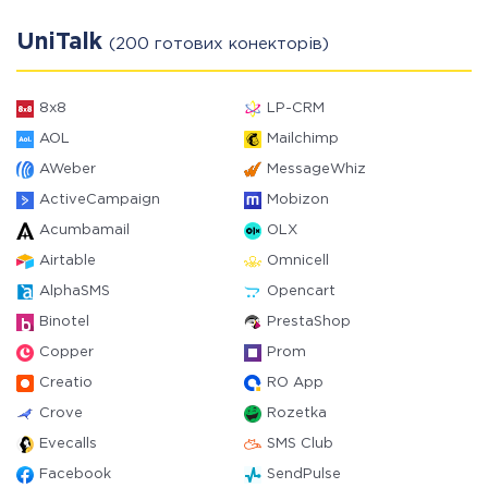
UniTalk
(200 готових конекторів)
8x8
LP-CRM
AOL
Mailchimp
AWeber
MessageWhiz
ActiveCampaign
Mobizon
Acumbamail
OLX
Airtable
Omnicell
AlphaSMS
Opencart
Binotel
PrestaShop
Copper
Prom
Creatio
RO App
Crove
Rozetka
Evecalls
SMS Club
Facebook
SendPulse