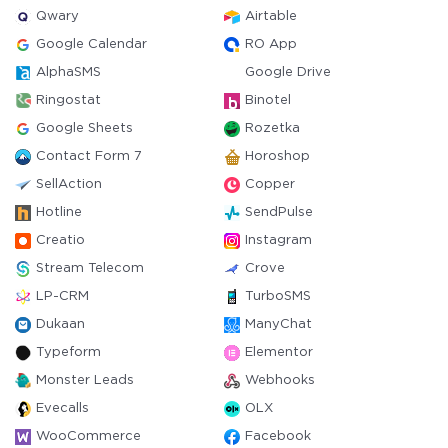
Qwary
Airtable
Google Calendar
RO App
AlphaSMS
Google Drive
Ringostat
Binotel
Google Sheets
Rozetka
Contact Form 7
Horoshop
SellAction
Copper
Hotline
SendPulse
Creatio
Instagram
Stream Telecom
Crove
LP-CRM
TurboSMS
Dukaan
ManyChat
Typeform
Elementor
Monster Leads
Webhooks
Evecalls
OLX
WooCommerce
Facebook