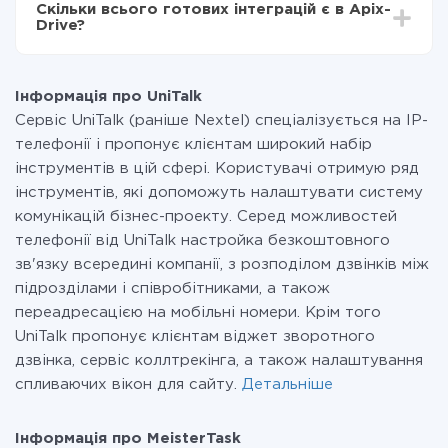
Скільки всього готових інтеграцій є в Apix-
Ви оплачуєте лише кількість даних, які за фактом
Drive?
передаються з однієї вашої системи в іншу через
наш сервіс. Якщо у вас кількість даних в місяць
На даний час у нас готово 400+ інтеграцій крім
невелика, можете сміливо користуватися
UniTalk і MeisterTask
безкоштовним тарифом або перейти на платний,
Інформація про UniTalk
при необхідності. Детальніше про
тарифи
.
Сервіс UniTalk (раніше Nextel) спеціалізується на IP-
телефонії і пропонує клієнтам широкий набір
інструментів в цій сфері. Користувачі отримую ряд
інструментів, які допоможуть налаштувати систему
комунікацій бізнес-проекту. Серед можливостей
телефонії від UniTalk настройка безкоштовного
зв'язку всередині компанії, з розподілом дзвінків між
підрозділами і співробітниками, а також
переадресацією на мобільні номери. Крім того
UniTalk пропонує клієнтам віджет зворотного
дзвінка, сервіс коллтрекінга, а також налаштування
спливаючих вікон для сайту.
Детальніше
Інформація про MeisterTask