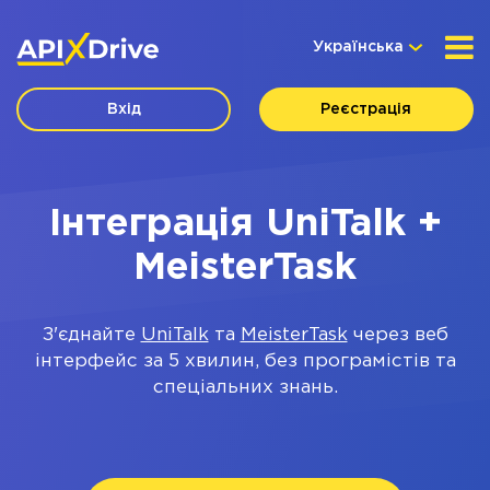
Українська
Вхід
Реєстрація
Інтеграція UniTalk +
MeisterTask
З'єднайте
UniTalk
та
MeisterTask
через веб
інтерфейс за 5 хвилин, без програмістів та
спеціальних знань.