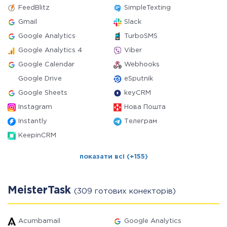
FeedBlitz
SimpleTexting
Gmail
Slack
Google Analytics
TurboSMS
Google Analytics 4
Viber
Google Calendar
Webhooks
Google Drive
eSputnik
Google Sheets
keyCRM
Instagram
Нова Пошта
Instantly
Телеграм
KeepinCRM
показати всі (+155)
MeisterTask
(309 готових конекторів)
Acumbamail
Google Analytics