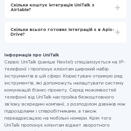
інтеграцію, час налаштування може відрізнятися і
UniTalk в Airtable
Скільки коштує інтеграція UniTalk з
становити від 5-ти до 30-хвилин. У середньому
Airtable?
налаштування займає 10-15 хвилин.
За саму інтеграцію нічого платити не потрібно і на
всіх тарифах доступний повністю весь функціонал.
Скільки всього готових інтеграцій є в Apix-
Ви оплачуєте лише кількість даних, які за фактом
Drive?
передаються з однієї вашої системи в іншу через
наш сервіс. Якщо у вас кількість даних в місяць
На даний час у нас готово 400+ інтеграцій крім
невелика, можете сміливо користуватися
UniTalk і Airtable
безкоштовним тарифом або перейти на платний,
Інформація про UniTalk
при необхідності. Детальніше про
тарифи
.
Сервіс UniTalk (раніше Nextel) спеціалізується на IP-
телефонії і пропонує клієнтам широкий набір
інструментів в цій сфері. Користувачі отримую ряд
інструментів, які допоможуть налаштувати систему
комунікацій бізнес-проекту. Серед можливостей
телефонії від UniTalk настройка безкоштовного
зв'язку всередині компанії, з розподілом дзвінків між
підрозділами і співробітниками, а також
переадресацією на мобільні номери. Крім того
UniTalk пропонує клієнтам віджет зворотного