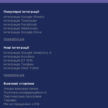
Популярні інтеграції
Інтеграція Google Sheets
Інтеграція Телеграм
Інтеграція Facebook
Інтеграція Webhooks
Інтеграція Google Drive
Інтеграція Opencart
показати ще
Інтеграція Gmail
Інтеграція Нова Пошта
Інтеграція Rozetka
Нові інтеграції
Інтеграція OpenAI (ChatGPT)
Інтеграція Google Analytics 4
Інтеграція Binotel
Інтеграція Invoiless
Інтеграція Prom
Інтеграція D7 SMS
Інтеграція Приват24
Інтеграція Телфин
Інтеграція OLX
Інтеграція ОКИ-ТОКИ
Інтеграція TurboSMS
Інтеграція Finmap
Інтеграція SendPulse
показати ще
Інтеграція Microsoft Dynamics 365
Інтеграція Horoshop
Інтеграція BulkGate
Інтеграція Stream Telecom
Інтеграція TxtSync
Важливі сторінки
Інтеграція Instagram
Інтеграція Wire2Air
Умови використання
Інтеграція Google Analytics
Інтеграція Corezoid
Політика конфіденційності
Інтеграція Creatio
Інтеграція Infobip
Партнерська програма
Інтеграція Ringostat
Інтеграція Instasent
Тарифи
Інтеграція Google Calendar
Інтеграція AtomPark
Ми не працюємо з РФ
Інтеграція Airtable
Інтеграція TXTImpact