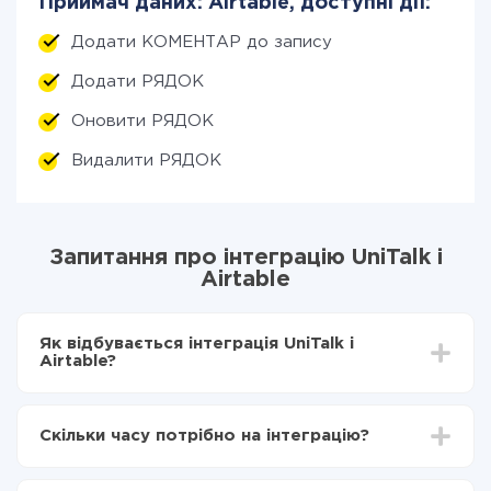
Приймач даних: Airtable, доступні дії:
Додати КОМЕНТАР до запису
Додати РЯДОК
Оновити РЯДОК
Видалити РЯДОК
Запитання про інтеграцію UniTalk і
Airtable
Як відбувається інтеграція UniTalk і
Airtable?
Для початку потрібно
зареєструватися в ApiX-
Drive
Скільки часу потрібно на інтеграцію?
Вибираєте які дані передавати з UniTalk в Airtable
Включаєте автооновлення
Залежно від системи, з якої ви будете робити
Тепер дані будуть автоматично передаватися з