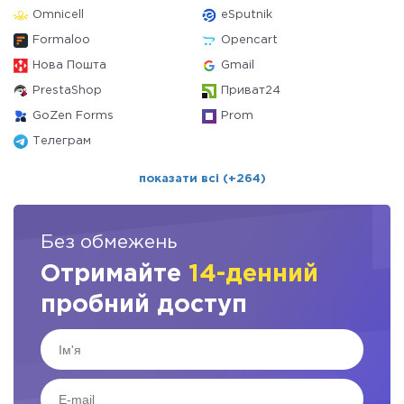
Omnicell
eSputnik
Formaloo
Opencart
Нова Пошта
Gmail
PrestaShop
Приват24
GoZen Forms
Prom
Телеграм
показати всі (+264)
Без обмежень
Отримайте
14-денний
пробний доступ