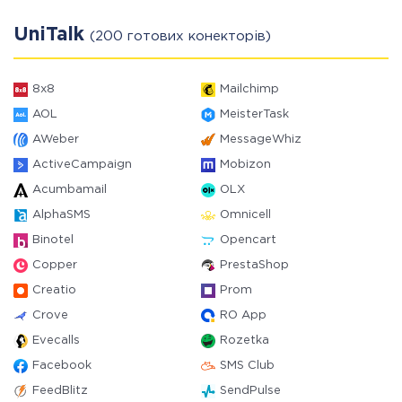
UniTalk
(200 готових конекторів)
8x8
Mailchimp
AOL
MeisterTask
AWeber
MessageWhiz
ActiveCampaign
Mobizon
Acumbamail
OLX
AlphaSMS
Omnicell
Binotel
Opencart
Copper
PrestaShop
Creatio
Prom
Crove
RO App
Evecalls
Rozetka
Facebook
SMS Club
FeedBlitz
SendPulse