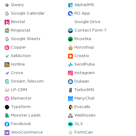
Qwary
AlphaSMS
Google Calendar
RO App
Binotel
Google Drive
Ringostat
Contact Form 7
Google Sheets
Rozetka
Copper
Horoshop
SellAction
Creatio
Hotline
SendPulse
Crove
Instagram
Stream Telecom
Dukaan
LP-CRM
TurboSMS
Elementor
ManyChat
Typeform
Evecalls
Monster Leads
Webhooks
Facebook
OLX
WooCommerce
FormCan