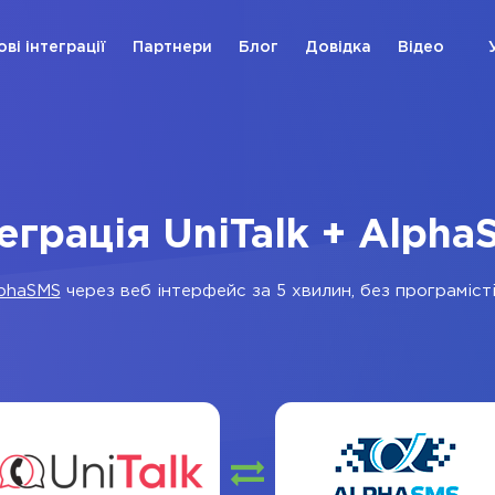
ові інтеграції
Партнери
Блог
Довідка
Відео
еграція UniTalk + Alph
phaSMS
через веб інтерфейс за 5 хвилин, без програмісті