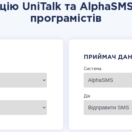
цію UniTalk та AlphaSM
програмістів
ПРИЙМАЧ ДА
Система
Дія