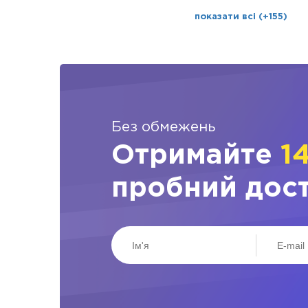
показати всі (+155)
Без обмежень
Отримайте
1
пробний дос