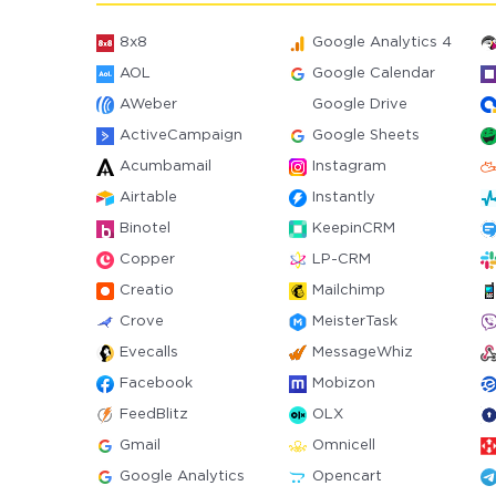
8x8
Google Analytics 4
AOL
Google Calendar
AWeber
Google Drive
ActiveCampaign
Google Sheets
Acumbamail
Instagram
Airtable
Instantly
Binotel
KeepinCRM
Copper
LP-CRM
Creatio
Mailchimp
Crove
MeisterTask
Evecalls
MessageWhiz
Facebook
Mobizon
FeedBlitz
OLX
Gmail
Omnicell
Google Analytics
Opencart