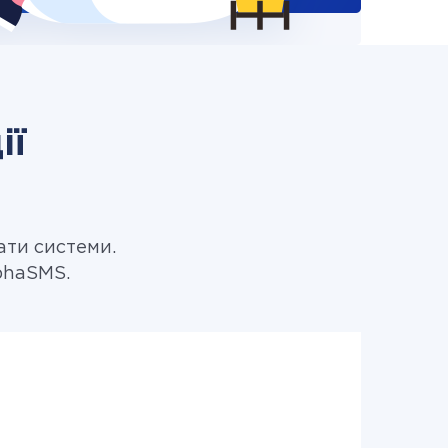
ії
ати системи.
phaSMS.