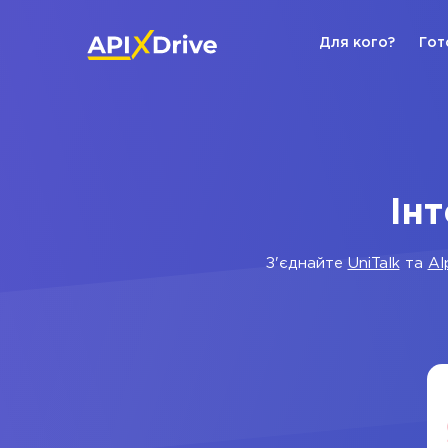
Для кого?
Гот
Інт
З'єднайте
UniTalk
та
Al