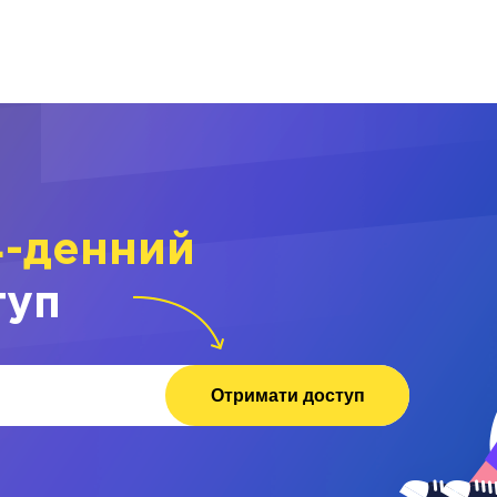
4-денний
туп
Отримати доступ