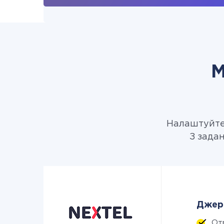
М
Налаштуйте 
З зада
Джере
От