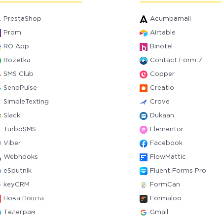
PrestaShop
Acumbamail
Prom
Airtable
RO App
Binotel
Rozetka
Contact Form 7
SMS Club
Copper
SendPulse
Creatio
SimpleTexting
Crove
Slack
Dukaan
TurboSMS
Elementor
Viber
Facebook
Webhooks
FlowMattic
eSputnik
Fluent Forms Pro
keyCRM
FormCan
Нова Пошта
Formaloo
Телеграм
Gmail