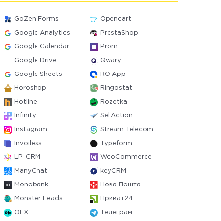
GoZen Forms
Opencart
Google Analytics
PrestaShop
Google Calendar
Prom
Google Drive
Qwary
Google Sheets
RO App
Horoshop
Ringostat
Hotline
Rozetka
Infinity
SellAction
Instagram
Stream Telecom
Invoiless
Typeform
LP-CRM
WooCommerce
ManyChat
keyCRM
Monobank
Нова Пошта
Monster Leads
Приват24
OLX
Телеграм