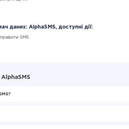
ач даних: AlphaSMS, доступні дії:
дправити SMS
і AlphaSMS
aSMS?
X-Drive
lphaSMS
 з UniTalk в AlphaSMS
нтеграцію, час налаштування може відрізнятися і становити ві