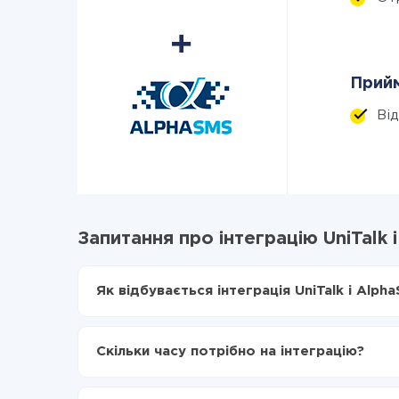
Прийм
Ві
Запитання про інтеграцію UniTalk 
Як відбувається інтеграція UniTalk і Alph
Для початку потрібно
зареєструватися в Api
Вибираєте які дані передавати з UniTalk в A
Скільки часу потрібно на інтеграцію?
Включаєте автооновлення
Тепер дані будуть автоматично передаватися
Залежно від системи, з якої ви будете робити і