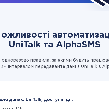
ожливості автоматизац
UniTalk та AlphaSMS
одноразово правила, за якими будуть працюв
ним інтервалом передавайте дані з UniTalk в Al
ло даних: UniTalk, доступні дії:
римати ДАНІ