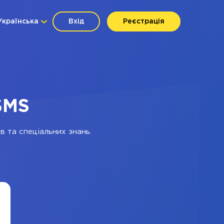
Українська
Вхід
Реєстрація
aSMS
в та спеціальних знань.