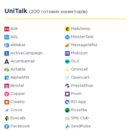
UniTalk
(200 готових конекторів)
8x8
Mailchimp
AOL
MeisterTask
AWeber
MessageWhiz
ActiveCampaign
Mobizon
Acumbamail
OLX
Airtable
Omnicell
AlphaSMS
Opencart
Binotel
PrestaShop
Copper
Prom
Creatio
RO App
Crove
Rozetka
Evecalls
SMS Club
Facebook
SendPulse