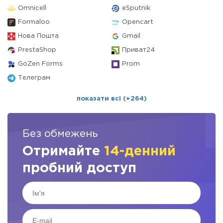
Omnicell
eSputnik
Formaloo
Opencart
Нова Пошта
Gmail
PrestaShop
Приват24
GoZen Forms
Prom
Телеграм
показати всі (+264)
Без обмежень
Отримайте
14-денний
пробний доступ