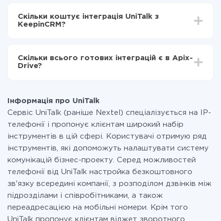
Залежно від системи, з якої ви будете робити
Включаєте автооновлення
інтеграцію, час налаштування може відрізнятися і
Тепер дані будуть автоматично передаватися з
Скільки коштує інтеграція UniTalk з
становити від 5-ти до 30-хвилин. У середньому
UniTalk в KeepinCRM
KeepinCRM?
налаштування займає 10-15 хвилин.
За саму інтеграцію нічого платити не потрібно і на
всіх тарифах доступний повністю весь функціонал.
Скільки всього готових інтеграцій є в Apix-
Ви оплачуєте лише кількість даних, які за фактом
Drive?
передаються з однієї вашої системи в іншу через
наш сервіс. Якщо у вас кількість даних в місяць
На даний час у нас готово 400+ інтеграцій крім
невелика, можете сміливо користуватися
UniTalk і KeepinCRM
безкоштовним тарифом або перейти на платний,
Інформація про UniTalk
при необхідності. Детальніше про
тарифи
.
Сервіс UniTalk (раніше Nextel) спеціалізується на IP-
телефонії і пропонує клієнтам широкий набір
інструментів в цій сфері. Користувачі отримую ряд
інструментів, які допоможуть налаштувати систему
комунікацій бізнес-проекту. Серед можливостей
телефонії від UniTalk настройка безкоштовного
зв'язку всередині компанії, з розподілом дзвінків між
підрозділами і співробітниками, а також
переадресацією на мобільні номери. Крім того
UniTalk пропонує клієнтам віджет зворотного