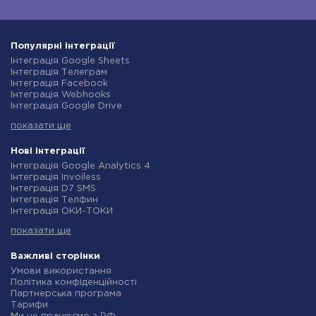
Популярні інтеграції
Інтеграція Google Sheets
Інтеграція Телеграм
Інтеграція Facebook
Інтеграція Webhooks
Інтеграція Google Drive
Інтеграція Opencart
показати ще
Інтеграція Gmail
Інтеграція Нова Пошта
Інтеграція Rozetka
Нові інтеграції
Інтеграція OpenAI (ChatGPT)
Інтеграція Google Analytics 4
Інтеграція Binotel
Інтеграція Invoiless
Інтеграція Prom
Інтеграція D7 SMS
Інтеграція Приват24
Інтеграція Телфин
Інтеграція OLX
Інтеграція ОКИ-ТОКИ
Інтеграція TurboSMS
Інтеграція Finmap
Інтеграція SendPulse
показати ще
Інтеграція Microsoft Dynamics 365
Інтеграція Horoshop
Інтеграція BulkGate
Інтеграція Stream Telecom
Інтеграція TxtSync
Важливі сторінки
Інтеграція Instagram
Інтеграція Wire2Air
Умови використання
Інтеграція Google Analytics
Інтеграція Corezoid
Політика конфіденційності
Інтеграція Creatio
Інтеграція Infobip
Партнерська програма
Інтеграція Ringostat
Інтеграція Instasent
Тарифи
Інтеграція Google Calendar
Інтеграція AtomPark