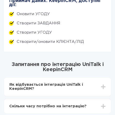
Приймач даних: KeepinCRM, доступні
дії:
Оновити УГОДУ
Створити ЗАВДАННЯ
Створити УГОДУ
Створити/оновити КЛІЄНТА/ЛІД
Запитання про інтеграцію UniTalk і
KeepinCRM
Як відбувається інтеграція UniTalk і
KeepinCRM?
Для початку потрібно
зареєструватися в ApiX-
Drive
Скільки часу потрібно на інтеграцію?
Вибираєте які дані передавати з UniTalk в
KeepinCRM