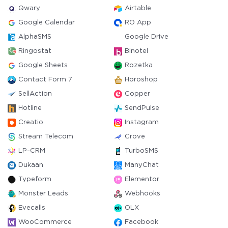
Qwary
Airtable
Google Calendar
RO App
AlphaSMS
Google Drive
Ringostat
Binotel
Google Sheets
Rozetka
Contact Form 7
Horoshop
SellAction
Copper
Hotline
SendPulse
Creatio
Instagram
Stream Telecom
Crove
LP-CRM
TurboSMS
Dukaan
ManyChat
Typeform
Elementor
Monster Leads
Webhooks
Evecalls
OLX
WooCommerce
Facebook