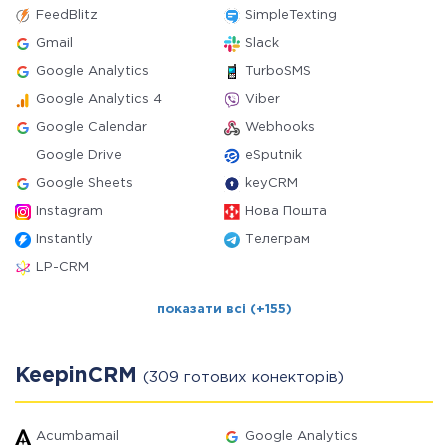
FeedBlitz
SimpleTexting
Gmail
Slack
Google Analytics
TurboSMS
Google Analytics 4
Viber
Google Calendar
Webhooks
Google Drive
eSputnik
Google Sheets
keyCRM
Instagram
Нова Пошта
Instantly
Телеграм
LP-CRM
показати всі (+155)
KeepinCRM
(309 готових конекторів)
Acumbamail
Google Analytics