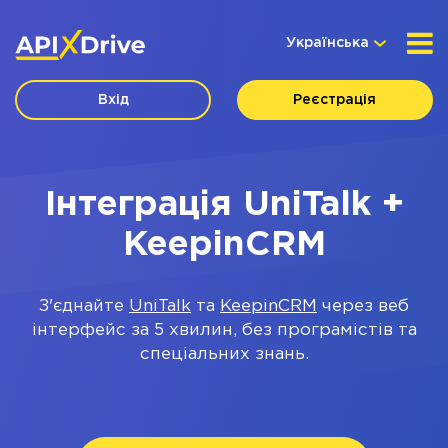
Українська
Вхід
Реєстрація
Інтеграція UniTalk +
KeepinCRM
З'єднайте
UniTalk
та
KeepinCRM
через веб
інтерфейс за 5 хвилин, без програмістів та
спеціальних знань.