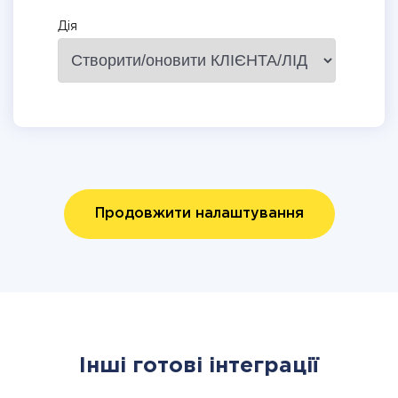
Дія
Продовжити налаштування
Інші готові інтеграції