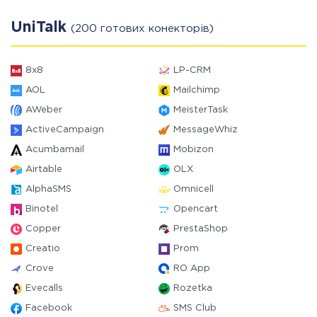
UniTalk
(200 готових конекторів)
8x8
LP-CRM
AOL
Mailchimp
AWeber
MeisterTask
ActiveCampaign
MessageWhiz
Acumbamail
Mobizon
Airtable
OLX
AlphaSMS
Omnicell
Binotel
Opencart
Copper
PrestaShop
Creatio
Prom
Crove
RO App
Evecalls
Rozetka
Facebook
SMS Club