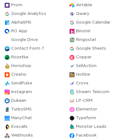
Prom
Airtable
Google Analytics
Qwary
AlphaSMS
Google Calendar
RO App
Binotel
Google Drive
Ringostat
Contact Form 7
Google Sheets
Rozetka
Copper
Horoshop
SellAction
Creatio
Hotline
SendPulse
Crove
Instagram
Stream Telecom
Dukaan
LP-CRM
TurboSMS
Elementor
ManyChat
Typeform
Evecalls
Monster Leads
Webhooks
Facebook