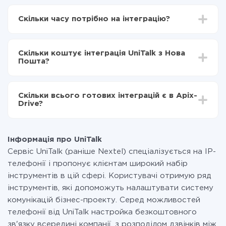
Для початку потрібно
зареєструватися в ApiX-
Drive
Скільки часу потрібно на інтеграцію?
Вибираєте які дані передавати з UniTalk в Нова
Пошта
Залежно від системи, з якої ви будете робити
Включаєте автооновлення
інтеграцію, час налаштування може відрізнятися і
Тепер дані будуть автоматично передаватися з
Скільки коштує інтеграція UniTalk з Нова
становити від 5-ти до 30-хвилин. У середньому
UniTalk в Нова Пошта
Пошта?
налаштування займає 10-15 хвилин.
За саму інтеграцію нічого платити не потрібно і на
всіх тарифах доступний повністю весь функціонал.
Скільки всього готових інтеграцій є в Apix-
Ви оплачуєте лише кількість даних, які за фактом
Drive?
передаються з однієї вашої системи в іншу через
наш сервіс. Якщо у вас кількість даних в місяць
На даний час у нас готово 400+ інтеграцій крім
невелика, можете сміливо користуватися
UniTalk і Нова Пошта
безкоштовним тарифом або перейти на платний,
Інформація про UniTalk
при необхідності. Детальніше про
тарифи
.
Сервіс UniTalk (раніше Nextel) спеціалізується на IP-
телефонії і пропонує клієнтам широкий набір
інструментів в цій сфері. Користувачі отримую ряд
інструментів, які допоможуть налаштувати систему
комунікацій бізнес-проекту. Серед можливостей
телефонії від UniTalk настройка безкоштовного
зв'язку всередині компанії, з розподілом дзвінків між