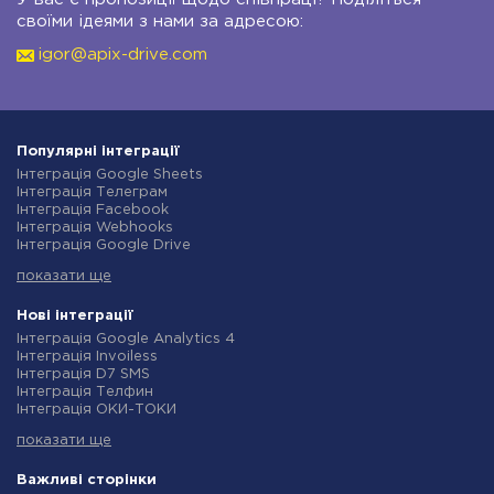
своїми ідеями з нами за адресою:
igor@apix-drive.com
Популярні інтеграції
Інтеграція Google Sheets
Інтеграція Телеграм
Інтеграція Facebook
Інтеграція Webhooks
Інтеграція Google Drive
Інтеграція Opencart
показати ще
Інтеграція Gmail
Інтеграція Нова Пошта
Інтеграція Rozetka
Нові інтеграції
Інтеграція OpenAI (ChatGPT)
Інтеграція Google Analytics 4
Інтеграція Binotel
Інтеграція Invoiless
Інтеграція Prom
Інтеграція D7 SMS
Інтеграція Приват24
Інтеграція Телфин
Інтеграція OLX
Інтеграція ОКИ-ТОКИ
Інтеграція TurboSMS
Інтеграція Finmap
Інтеграція SendPulse
показати ще
Інтеграція Microsoft Dynamics 365
Інтеграція Horoshop
Інтеграція BulkGate
Інтеграція Stream Telecom
Інтеграція TxtSync
Важливі сторінки
Інтеграція Instagram