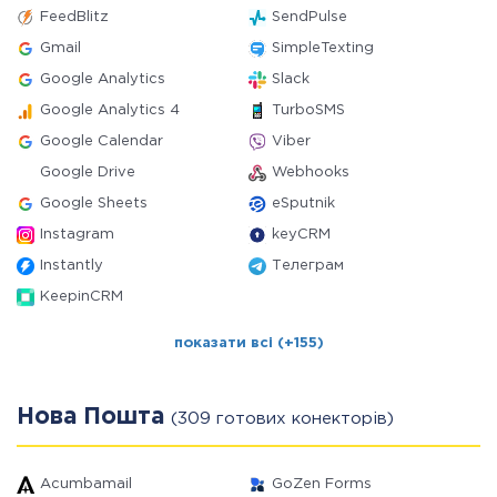
FeedBlitz
SendPulse
Gmail
SimpleTexting
Google Analytics
Slack
Google Analytics 4
TurboSMS
Google Calendar
Viber
Google Drive
Webhooks
Google Sheets
eSputnik
Instagram
keyCRM
Instantly
Телеграм
KeepinCRM
показати всі (+155)
Нова Пошта
(309 готових конекторів)
Acumbamail
GoZen Forms