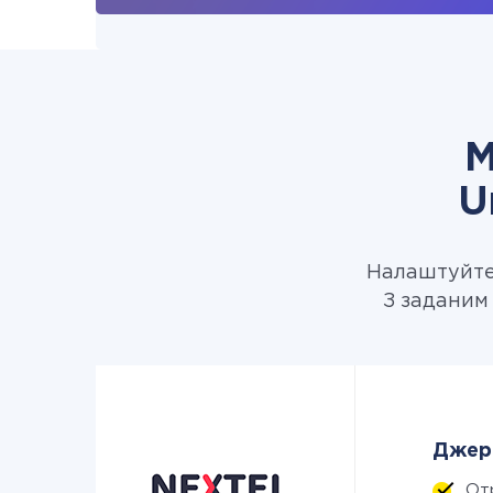
М
U
Налаштуйте 
З заданим 
Джере
От