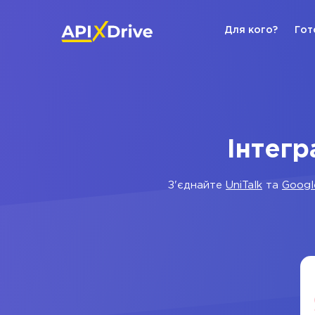
Для кого?
Гот
Інтегр
З'єднайте
UniTalk
та
Googl