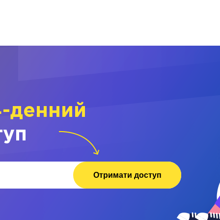
4-денний
туп
Отримати доступ