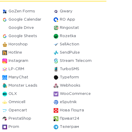
GoZen Forms
Qwary
Google Calendar
RO App
Google Drive
Ringostat
Google Sheets
Rozetka
Horoshop
SellAction
Hotline
SendPulse
Instagram
Stream Telecom
LP-CRM
TurboSMS
ManyChat
Typeform
Monster Leads
Webhooks
OLX
WooCommerce
Omnicell
eSputnik
Opencart
Нова Пошта
PrestaShop
Приват24
Prom
Телеграм