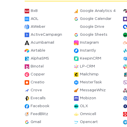
8x8
Google Analytics 4
AOL
Google Calendar
AWeber
Google Drive
ActiveCampaign
Google Sheets
Acumbamail
Instagram
Airtable
Instantly
AlphaSMS
KeepinCRM
Binotel
LP-CRM
Copper
Mailchimp
Creatio
MeisterTask
Crove
MessageWhiz
Evecalls
Mobizon
Facebook
OLX
FeedBlitz
Omnicell
Gmail
Opencart