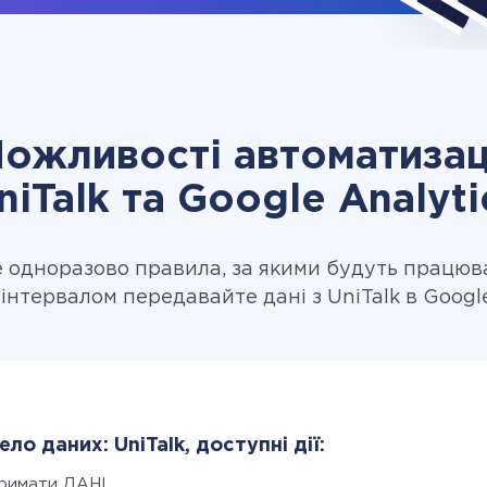
ожливості автоматизац
niTalk та Google Analyti
одноразово правила, за якими будуть працюв
інтервалом передавайте дані з UniTalk в Google
ло даних: UniTalk, доступні дії:
римати ДАНІ