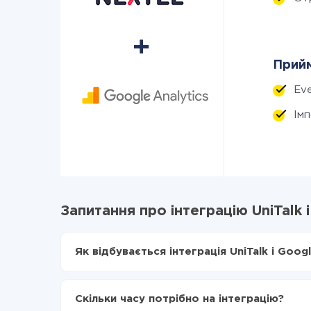
Прийм
Eve
Ім
Запитання про інтеграцію UniTalk і
Як відбувається інтеграція UniTalk і Googl
Для початку потрібно
зареєструватися в Api
Вибираєте які дані передавати з UniTalk в Go
Скільки часу потрібно на інтеграцію?
Включаєте автооновлення