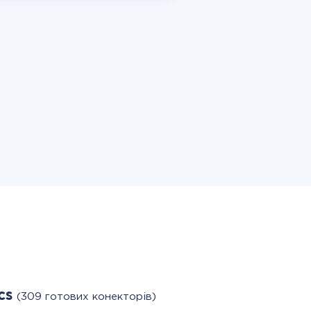
cs
(309 готових конекторів)