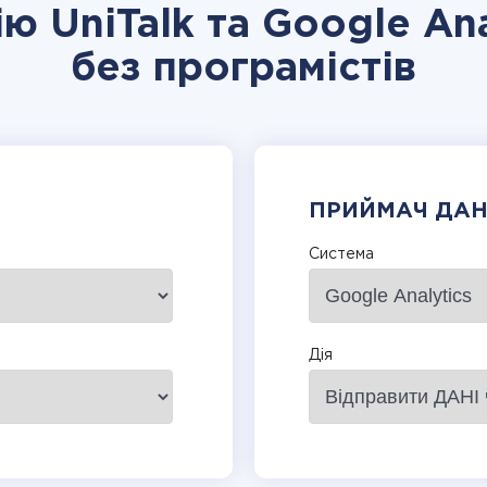
ію UniTalk та Google Ana
без програмістів
ПРИЙМАЧ ДА
Система
Дія