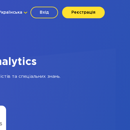
Українська
Вхід
Реєстрація
alytics
стів та спеціальних знань.