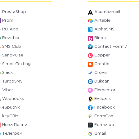
PrestaShop
Acumbamail
Prom
Airtable
RO App
AlphaSMS
Rozetka
Binotel
SMS Club
Contact Form 7
SendPulse
Copper
SimpleTexting
Creatio
Slack
Crove
TurboSMS
Dukaan
Viber
Elementor
Webhooks
Evecalls
eSputnik
Facebook
keyCRM
FormCan
Нова Пошта
Formaloo
Телеграм
Gmail