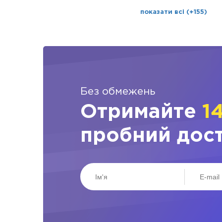
показати всі (+155)
Без обмежень
Отримайте
1
пробний дос