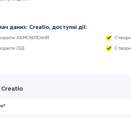
ач даних: Creatio, доступні дії:
ворити ЗАМОВЛЕННЯ
Створ
ворити ЛІД
Створ
 Creatio
io?
X-Drive
atio