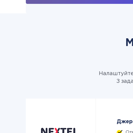
М
Налаштуйте 
З зад
Джере
От