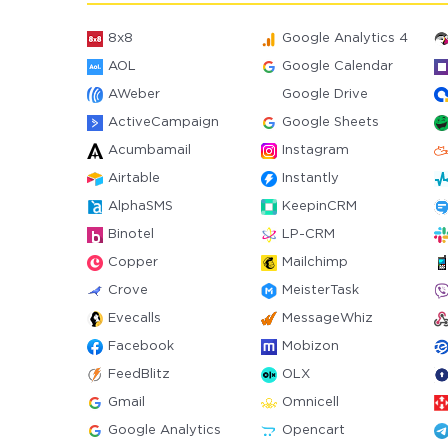
8x8
Google Analytics 4
AOL
Google Calendar
AWeber
Google Drive
ActiveCampaign
Google Sheets
Acumbamail
Instagram
Airtable
Instantly
AlphaSMS
KeepinCRM
Binotel
LP-CRM
Copper
Mailchimp
Crove
MeisterTask
Evecalls
MessageWhiz
Facebook
Mobizon
FeedBlitz
OLX
Gmail
Omnicell
Google Analytics
Opencart