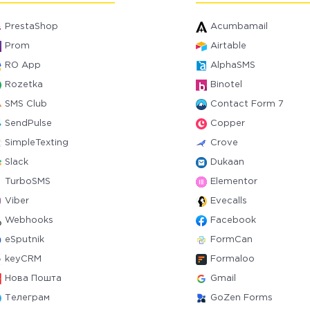
PrestaShop
Acumbamail
Prom
Airtable
RO App
AlphaSMS
Rozetka
Binotel
SMS Club
Contact Form 7
SendPulse
Copper
SimpleTexting
Crove
Slack
Dukaan
TurboSMS
Elementor
Viber
Evecalls
Webhooks
Facebook
eSputnik
FormCan
keyCRM
Formaloo
Нова Пошта
Gmail
Телеграм
GoZen Forms