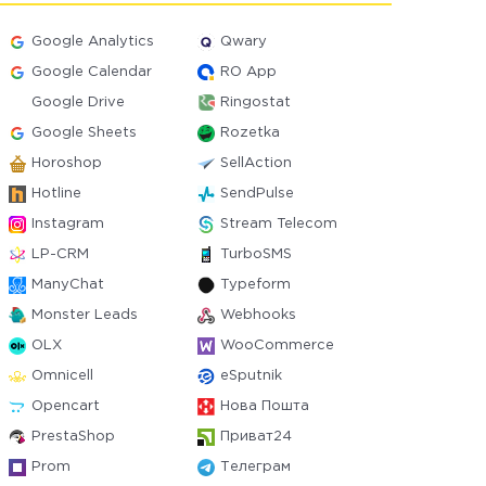
Google Analytics
Qwary
Google Calendar
RO App
Google Drive
Ringostat
Google Sheets
Rozetka
Horoshop
SellAction
Hotline
SendPulse
Instagram
Stream Telecom
LP-CRM
TurboSMS
ManyChat
Typeform
Monster Leads
Webhooks
OLX
WooCommerce
Omnicell
eSputnik
Opencart
Нова Пошта
PrestaShop
Приват24
Prom
Телеграм