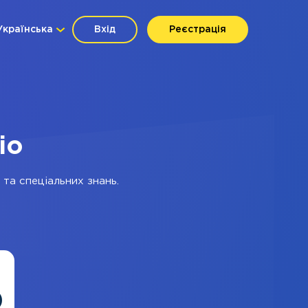
Українська
Вхід
Реєстрація
io
 та спеціальних знань.