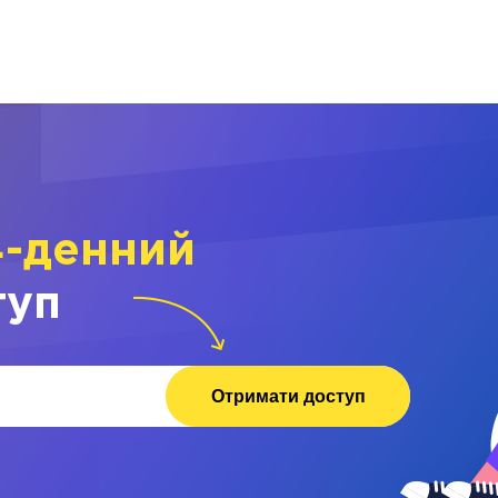
4-денний
туп
Отримати доступ