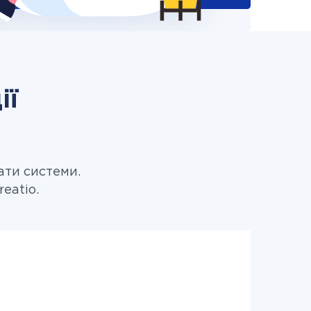
ії
ати системи.
eatio.