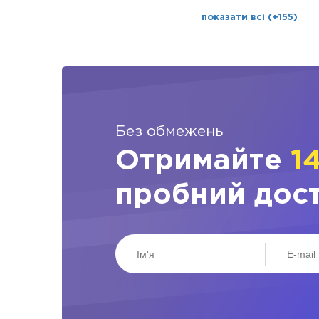
показати всі (+155)
Без обмежень
Отримайте
1
пробний дос