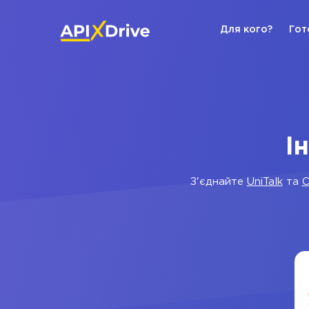
Для кого?
Гот
І
З'єднайте
UniTalk
та
C