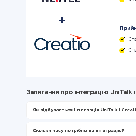
Прийм
Ст
Ст
Запитання про інтеграцію UniTalk і
Як відбувається інтеграція UniTalk і Creat
Для початку потрібно
зареєструватися в Api
Вибираєте які дані передавати з UniTalk в Cre
Скільки часу потрібно на інтеграцію?
Включаєте автооновлення