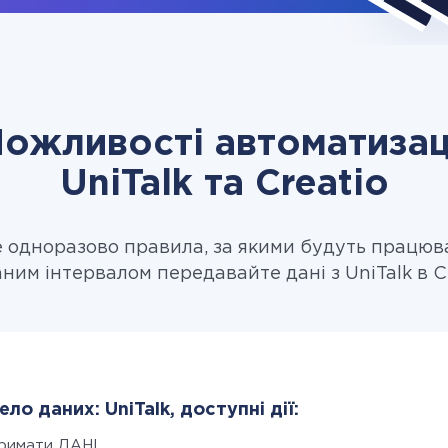
ожливості автоматизац
UniTalk та Creatio
одноразово правила, за якими будуть працюв
аним інтервалом передавайте дані з UniTalk в Cr
ло даних: UniTalk, доступні дії:
римати ДАНІ