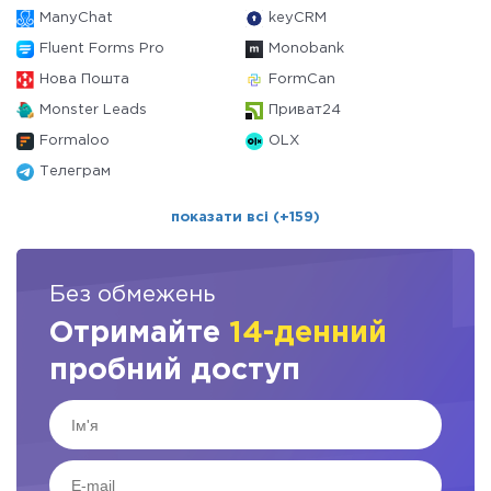
ManyChat
keyCRM
Fluent Forms Pro
Monobank
Нова Пошта
FormCan
Monster Leads
Приват24
Formaloo
OLX
Телеграм
показати всі (+159)
Без обмежень
Отримайте
14-денний
пробний доступ