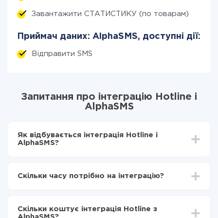
Завантажити СТАТИСТИКУ (по товарам)
Приймач даних: AlphaSMS, доступні дії:
Відправити SMS
Запитання про інтеграцію Hotline і
AlphaSMS
Як відбувається інтеграція Hotline і
AlphaSMS?
Для початку потрібно
зареєструватися в ApiX-
Drive
Скільки часу потрібно на інтеграцію?
Вибираєте які дані передавати з Hotline в
AlphaSMS
Залежно від системи, з якої ви будете робити
Включаєте автооновлення
інтеграцію, час налаштування може відрізнятися і
Тепер дані будуть автоматично передаватися з
Скільки коштує інтеграція Hotline з
становити від 5-ти до 30-хвилин. У середньому
Hotline в AlphaSMS
AlphaSMS?