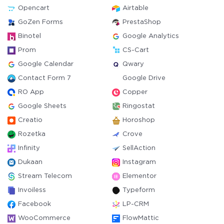
Opencart
Airtable
GoZen Forms
PrestaShop
Binotel
Google Analytics
Prom
CS-Cart
Google Calendar
Qwary
Contact Form 7
Google Drive
RO App
Copper
Google Sheets
Ringostat
Creatio
Horoshop
Rozetka
Crove
Infinity
SellAction
Dukaan
Instagram
Stream Telecom
Elementor
Invoiless
Typeform
Facebook
LP-CRM
WooCommerce
FlowMattic