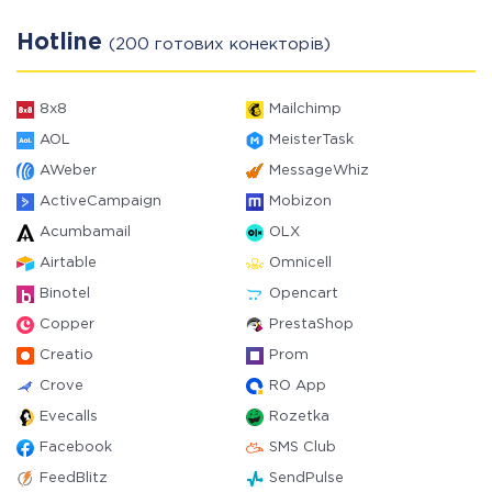
Hotline
(200 готових конекторів)
8x8
Mailchimp
AOL
MeisterTask
AWeber
MessageWhiz
ActiveCampaign
Mobizon
Acumbamail
OLX
Airtable
Omnicell
Binotel
Opencart
Copper
PrestaShop
Creatio
Prom
Crove
RO App
Evecalls
Rozetka
Facebook
SMS Club
FeedBlitz
SendPulse