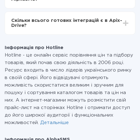
налаштування займає 10-15 хвилин.
За саму інтеграцію нічого платити не потрібно і на
всіх тарифах доступний повністю весь функціонал.
Скільки всього готових інтеграцій є в Apix-
Ви оплачуєте лише кількість даних, які за фактом
Drive?
передаються з однієї вашої системи в іншу через
наш сервіс. Якщо у вас кількість даних в місяць
На даний час у нас готово 400+ інтеграцій крім
невелика, можете сміливо користуватися
Hotline і AlphaSMS
безкоштовним тарифом або перейти на платний,
Інформація про Hotline
при необхідності. Детальніше про
тарифи
.
Hotline - це онлайн сервіс порівняння цін та підбору
товарів, який почав свою діяльність в 2006 році.
Ресурс входить в число лідерів українського ринку
в своїй сфері. Його відвідувачі отримують
можливість скористатися великим і зручним для
пошуку і сортування каталогом товарів та цін на
них. А інтернет-магазини можуть розмістити свій
прайс-лист на сторінках Hotline і отримати доступ
до його широкої аудиторії і функціональних
можливостей.
Детальніше
Інформація про AlphaSMS