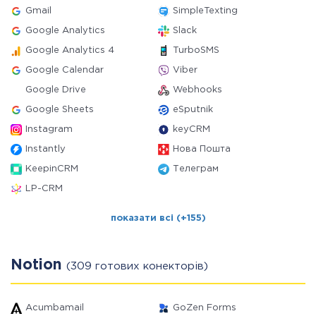
Gmail
SimpleTexting
Google Analytics
Slack
Google Analytics 4
TurboSMS
Google Calendar
Viber
Google Drive
Webhooks
Google Sheets
eSputnik
Instagram
keyCRM
Instantly
Нова Пошта
KeepinCRM
Телеграм
LP-CRM
показати всі (+155)
Notion
(309 готових конекторів)
Acumbamail
GoZen Forms