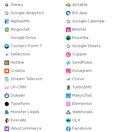
Qwary
Airtable
Google Analytics
RO App
AlphaSMS
Google Calendar
Ringostat
Binotel
Google Drive
Rozetka
Contact Form 7
Google Sheets
SellAction
Copper
Hotline
SendPulse
Creatio
Instagram
Stream Telecom
Crove
LP-CRM
TurboSMS
Dukaan
ManyChat
Typeform
Elementor
Monster Leads
Webhooks
Evecalls
OLX
WooCommerce
Facebook