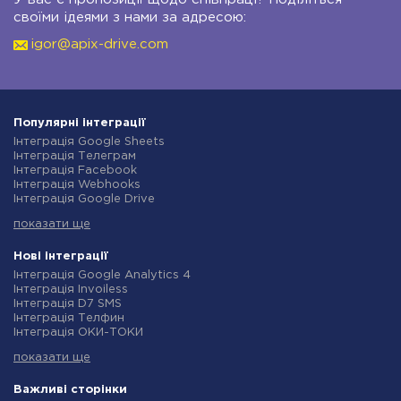
своїми ідеями з нами за адресою:
igor@apix-drive.com
Популярні інтеграції
Інтеграція Google Sheets
Інтеграція Телеграм
Інтеграція Facebook
Інтеграція Webhooks
Інтеграція Google Drive
Інтеграція Opencart
показати ще
Інтеграція Gmail
Інтеграція Нова Пошта
Інтеграція Rozetka
Нові інтеграції
Інтеграція OpenAI (ChatGPT)
Інтеграція Google Analytics 4
Інтеграція Binotel
Інтеграція Invoiless
Інтеграція Prom
Інтеграція D7 SMS
Інтеграція Приват24
Інтеграція Телфин
Інтеграція OLX
Інтеграція ОКИ-ТОКИ
Інтеграція TurboSMS
Інтеграція Finmap
Інтеграція SendPulse
показати ще
Інтеграція Microsoft Dynamics 365
Інтеграція Horoshop
Інтеграція BulkGate
Інтеграція Stream Telecom
Інтеграція TxtSync
Важливі сторінки
Інтеграція Instagram