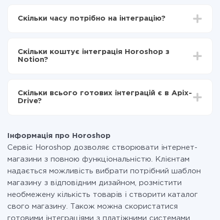
Для початку потрібно
зареєструватися в ApiX-
Drive
Скільки часу потрібно на інтеграцію?
Вибираєте які дані передавати з Horoshop в
Notion
Залежно від системи, з якої ви будете робити
Включаєте автооновлення
інтеграцію, час налаштування може відрізнятися і
Тепер дані будуть автоматично передаватися з
Скільки коштує інтеграція Horoshop з
становити від 5-ти до 30-хвилин. У середньому
Horoshop в Notion
Notion?
налаштування займає 10-15 хвилин.
За саму інтеграцію нічого платити не потрібно і на
всіх тарифах доступний повністю весь функціонал.
Скільки всього готових інтеграцій є в Apix-
Ви оплачуєте лише кількість даних, які за фактом
Drive?
передаються з однієї вашої системи в іншу через
наш сервіс. Якщо у вас кількість даних в місяць
На даний час у нас готово 400+ інтеграцій крім
невелика, можете сміливо користуватися
Horoshop і Notion
безкоштовним тарифом або перейти на платний,
Інформація про Horoshop
при необхідності. Детальніше про
тарифи
.
Сервіс Horoshop дозволяє створювати інтернет-
магазини з повною функціональністю. Клієнтам
надається можливість вибрати потрібний шаблон
магазину з відповідним дизайном, розмістити
необмежену кількість товарів і створити каталог
свого магазину. Також можна скористатися
готовими інтеграціями з платіжними системами,