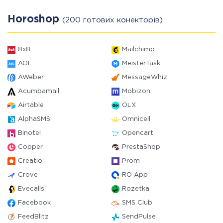
Horoshop
(200 готових конекторів)
8x8
Mailchimp
AOL
MeisterTask
AWeber
MessageWhiz
Acumbamail
Mobizon
Airtable
OLX
AlphaSMS
Omnicell
Binotel
Opencart
Copper
PrestaShop
Creatio
Prom
Crove
RO App
Evecalls
Rozetka
Facebook
SMS Club
FeedBlitz
SendPulse