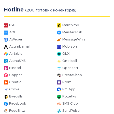
Hotline
(200 готових конекторів)
8x8
Mailchimp
AOL
MeisterTask
AWeber
MessageWhiz
Acumbamail
Mobizon
Airtable
OLX
AlphaSMS
Omnicell
Binotel
Opencart
Copper
PrestaShop
Creatio
Prom
Crove
RO App
Evecalls
Rozetka
Facebook
SMS Club
FeedBlitz
SendPulse