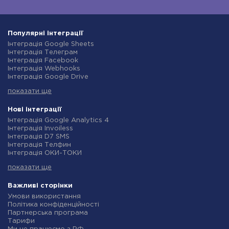
Популярні інтеграції
Інтеграція Google Sheets
Інтеграція Телеграм
Інтеграція Facebook
Інтеграція Webhooks
Інтеграція Google Drive
Інтеграція Opencart
показати ще
Інтеграція Gmail
Інтеграція Нова Пошта
Інтеграція Rozetka
Нові інтеграції
Інтеграція OpenAI (ChatGPT)
Інтеграція Google Analytics 4
Інтеграція Binotel
Інтеграція Invoiless
Інтеграція Prom
Інтеграція D7 SMS
Інтеграція Приват24
Інтеграція Телфин
Інтеграція OLX
Інтеграція ОКИ-ТОКИ
Інтеграція TurboSMS
Інтеграція Finmap
Інтеграція SendPulse
показати ще
Інтеграція Microsoft Dynamics 365
Інтеграція Horoshop
Інтеграція BulkGate
Інтеграція Stream Telecom
Інтеграція TxtSync
Важливі сторінки
Інтеграція Instagram
Інтеграція Wire2Air
Умови використання
Інтеграція Google Analytics
Інтеграція Corezoid
Політика конфіденційності
Інтеграція Creatio
Інтеграція Infobip
Партнерська програма
Інтеграція Ringostat
Інтеграція Instasent
Тарифи
Інтеграція Google Calendar
Інтеграція AtomPark