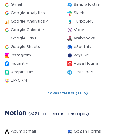
Gmail
SimpleTexting
Google Analytics
Slack
Google Analytics 4
TurboSMS
Google Calendar
Viber
Google Drive
Webhooks
Google Sheets
eSputnik
Instagram
keyCRM
Instantly
Нова Пошта
KeepinCRM
Телеграм
LP-CRM
показати всі (+155)
Notion
(309 готових конекторів)
Acumbamail
GoZen Forms