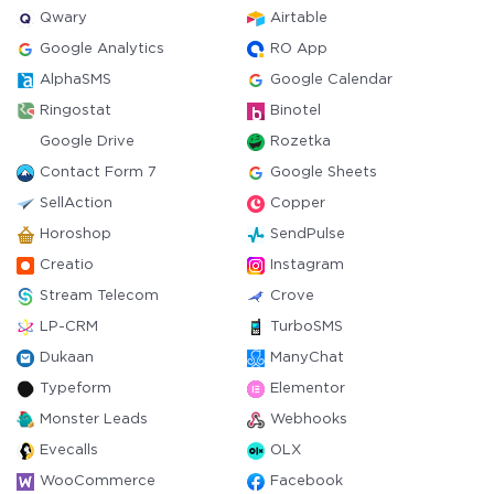
Qwary
Airtable
Google Analytics
RO App
AlphaSMS
Google Calendar
Ringostat
Binotel
Google Drive
Rozetka
Contact Form 7
Google Sheets
SellAction
Copper
Horoshop
SendPulse
Creatio
Instagram
Stream Telecom
Crove
LP-CRM
TurboSMS
Dukaan
ManyChat
Typeform
Elementor
Monster Leads
Webhooks
Evecalls
OLX
WooCommerce
Facebook