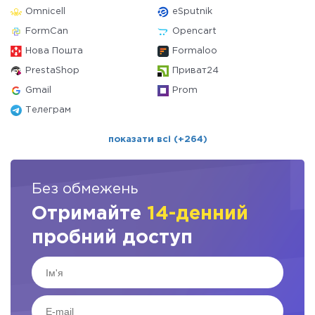
Omnicell
eSputnik
FormCan
Opencart
Нова Пошта
Formaloo
PrestaShop
Приват24
Gmail
Prom
Телеграм
показати всі (+264)
Без обмежень
Отримайте
14-денний
пробний доступ