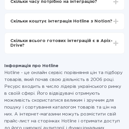
Скільки часу потрібно на інтеграцію?
Вибираєте які дані передавати з Hotline в Notion
Включаєте автооновлення
Залежно від системи, з якої ви будете робити
Тепер дані будуть автоматично передаватися з
інтеграцію, час налаштування може відрізнятися і
Hotline в Notion
Скільки коштує інтеграція Hotline з Notion?
становити від 5-ти до 30-хвилин. У середньому
налаштування займає 10-15 хвилин.
За саму інтеграцію нічого платити не потрібно і на
всіх тарифах доступний повністю весь функціонал.
Скільки всього готових інтеграцій є в Apix-
Ви оплачуєте лише кількість даних, які за фактом
Drive?
передаються з однієї вашої системи в іншу через
наш сервіс. Якщо у вас кількість даних в місяць
На даний час у нас готово 400+ інтеграцій крім
невелика, можете сміливо користуватися
Hotline і Notion
безкоштовним тарифом або перейти на платний,
Інформація про Hotline
при необхідності. Детальніше про
тарифи
.
Hotline - це онлайн сервіс порівняння цін та підбору
товарів, який почав свою діяльність в 2006 році.
Ресурс входить в число лідерів українського ринку
в своїй сфері. Його відвідувачі отримують
можливість скористатися великим і зручним для
пошуку і сортування каталогом товарів та цін на
них. А інтернет-магазини можуть розмістити свій
прайс-лист на сторінках Hotline і отримати доступ
до його широкої аудиторії і функціональних