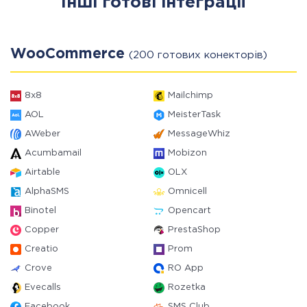
Інші готові інтеграції
WooCommerce
(200 готових конекторів)
8x8
Mailchimp
AOL
MeisterTask
AWeber
MessageWhiz
Acumbamail
Mobizon
Airtable
OLX
AlphaSMS
Omnicell
Binotel
Opencart
Copper
PrestaShop
Creatio
Prom
Crove
RO App
Evecalls
Rozetka
Facebook
SMS Club