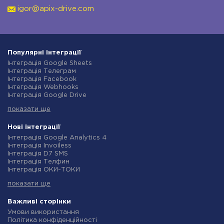
igor@apix-drive.com
Популярні інтеграції
Інтеграція Google Sheets
Інтеграція Телеграм
Інтеграція Facebook
Інтеграція Webhooks
Інтеграція Google Drive
Інтеграція Opencart
показати ще
Інтеграція Gmail
Інтеграція Нова Пошта
Інтеграція Rozetka
Нові інтеграції
Інтеграція OpenAI (ChatGPT)
Інтеграція Google Analytics 4
Інтеграція Binotel
Інтеграція Invoiless
Інтеграція Prom
Інтеграція D7 SMS
Інтеграція Приват24
Інтеграція Телфин
Інтеграція OLX
Інтеграція ОКИ-ТОКИ
Інтеграція TurboSMS
Інтеграція Finmap
Інтеграція SendPulse
показати ще
Інтеграція Microsoft Dynamics 365
Інтеграція Horoshop
Інтеграція BulkGate
Інтеграція Stream Telecom
Інтеграція TxtSync
Важливі сторінки
Інтеграція Instagram
Інтеграція Wire2Air
Умови використання
Інтеграція Google Analytics
Інтеграція Corezoid
Політика конфіденційності
Інтеграція Creatio