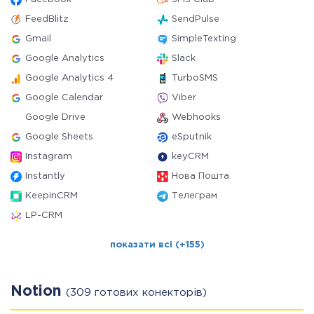
FeedBlitz
SendPulse
Gmail
SimpleTexting
Google Analytics
Slack
Google Analytics 4
TurboSMS
Google Calendar
Viber
Google Drive
Webhooks
Google Sheets
eSputnik
Instagram
keyCRM
Instantly
Нова Пошта
KeepinCRM
Телеграм
LP-CRM
показати всі (+155)
Notion
(309 готових конекторів)