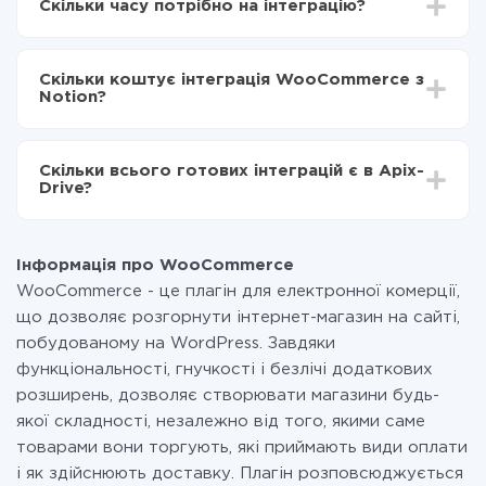
Скільки часу потрібно на інтеграцію?
Вибираєте які дані передавати з WooCommerce в
Notion
Залежно від системи, з якої ви будете робити
Включаєте автооновлення
інтеграцію, час налаштування може відрізнятися і
Тепер дані будуть автоматично передаватися з
Скільки коштує інтеграція WooCommerce з
становити від 5-ти до 30-хвилин. У середньому
WooCommerce в Notion
Notion?
налаштування займає 10-15 хвилин.
За саму інтеграцію нічого платити не потрібно і на
всіх тарифах доступний повністю весь функціонал.
Скільки всього готових інтеграцій є в Apix-
Ви оплачуєте лише кількість даних, які за фактом
Drive?
передаються з однієї вашої системи в іншу через
наш сервіс. Якщо у вас кількість даних в місяць
На даний час у нас готово 400+ інтеграцій крім
невелика, можете сміливо користуватися
WooCommerce і Notion
безкоштовним тарифом або перейти на платний,
Інформація про WooCommerce
при необхідності. Детальніше про
тарифи
.
WooCommerce - це плагін для електронної комерції,
що дозволяє розгорнути інтернет-магазин на сайті,
побудованому на WordPress. Завдяки
функціональності, гнучкості і безлічі додаткових
розширень, дозволяє створювати магазини будь-
якої складності, незалежно від того, якими саме
товарами вони торгують, які приймають види оплати
і як здійснюють доставку. Плагін розповсюджується