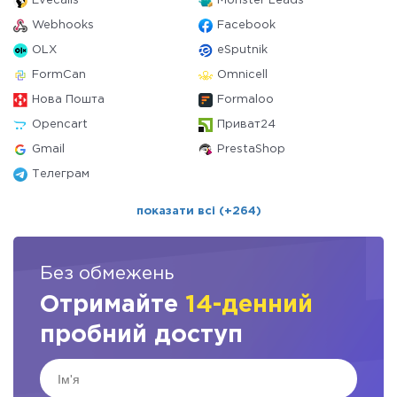
Evecalls
Monster Leads
Webhooks
Facebook
OLX
eSputnik
FormCan
Omnicell
Нова Пошта
Formaloo
Opencart
Приват24
Gmail
PrestaShop
Телеграм
показати всі (+264)
Без обмежень
Отримайте
14-денний
пробний доступ