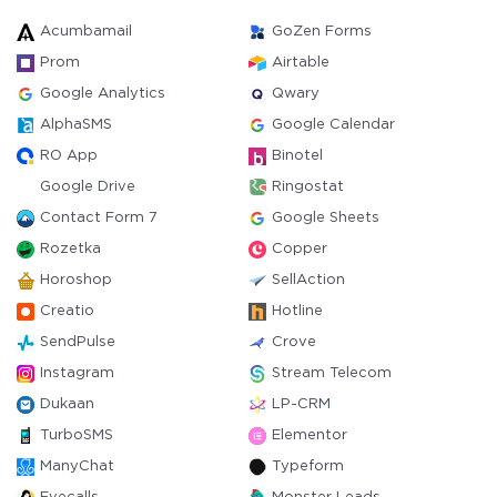
Acumbamail
GoZen Forms
Prom
Airtable
Google Analytics
Qwary
AlphaSMS
Google Calendar
RO App
Binotel
Google Drive
Ringostat
Contact Form 7
Google Sheets
Rozetka
Copper
Horoshop
SellAction
Creatio
Hotline
SendPulse
Crove
Instagram
Stream Telecom
Dukaan
LP-CRM
TurboSMS
Elementor
ManyChat
Typeform