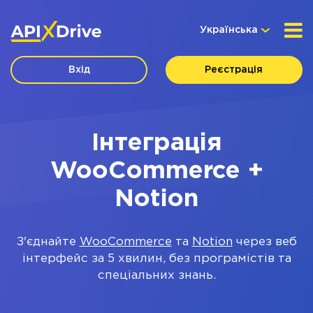
Українська
Вхід
Реєстрація
Інтеграція
WooCommerce +
Notion
З'єднайте
WooCommerce
та
Notion
через веб
інтерфейс за 5 хвилин, без програмістів та
спеціальних знань.