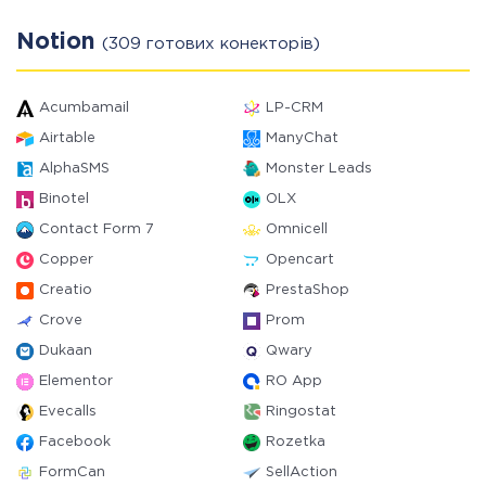
Notion
(309 готових конекторів)
Acumbamail
LP-CRM
Airtable
ManyChat
AlphaSMS
Monster Leads
Binotel
OLX
Contact Form 7
Omnicell
Copper
Opencart
Creatio
PrestaShop
Crove
Prom
Dukaan
Qwary
Elementor
RO App
Evecalls
Ringostat
Facebook
Rozetka
FormCan
SellAction