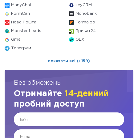
ManyChat
keyCRM
FormCan
Monobank
Нова Пошта
Formaloo
Monster Leads
Приват24
Gmail
OLX
Телеграм
показати всі (+159)
Без обмежень
Отримайте
14-денний
пробний доступ