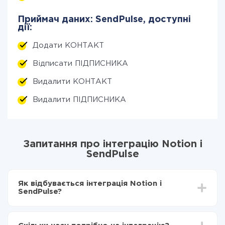
Приймач даних: SendPulse, доступні
дії:
Додати КОНТАКТ
Відписати ПІДПИСНИКА
Видалити КОНТАКТ
Видалити ПІДПИСНИКА
Запитання про інтеграцію Notion і
SendPulse
Як відбувається інтеграція Notion і
SendPulse?
Для початку потрібно
зареєструватися в ApiX-
Drive