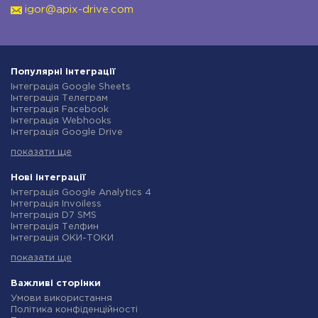
igor@apix-drive.com
Популярні інтеграції
Інтеграція Google Sheets
Інтеграція Телеграм
Інтеграція Facebook
Інтеграція Webhooks
Інтеграція Google Drive
Інтеграція Opencart
показати ще
Інтеграція Gmail
Інтеграція Нова Пошта
Інтеграція Rozetka
Нові інтеграції
Інтеграція OpenAI (ChatGPT)
Інтеграція Google Analytics 4
Інтеграція Binotel
Інтеграція Invoiless
Інтеграція Prom
Інтеграція D7 SMS
Інтеграція Приват24
Інтеграція Телфин
Інтеграція OLX
Інтеграція ОКИ-ТОКИ
Інтеграція TurboSMS
Інтеграція Finmap
Інтеграція SendPulse
показати ще
Інтеграція Microsoft Dynamics 365
Інтеграція Horoshop
Інтеграція BulkGate
Інтеграція Stream Telecom
Інтеграція TxtSync
Важливі сторінки
Інтеграція Instagram
Інтеграція Wire2Air
Умови використання
Інтеграція Google Analytics
Інтеграція Corezoid
Політика конфіденційності
Інтеграція Creatio
Інтеграція Infobip