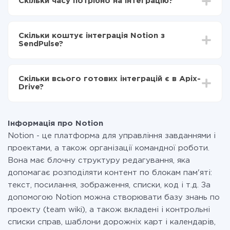
Скільки часу потрібно на інтеграцію?
Вибираєте які дані передавати з Notion в
SendPulse
Залежно від системи, з якої ви будете робити
Включаєте автооновлення
інтеграцію, час налаштування може відрізнятися і
Тепер дані будуть автоматично передаватися з
Скільки коштує інтеграція Notion з
становити від 5-ти до 30-хвилин. У середньому
Notion в SendPulse
SendPulse?
налаштування займає 10-15 хвилин.
За саму інтеграцію нічого платити не потрібно і на
всіх тарифах доступний повністю весь функціонал.
Скільки всього готових інтеграцій є в Apix-
Ви оплачуєте лише кількість даних, які за фактом
Drive?
передаються з однієї вашої системи в іншу через
наш сервіс. Якщо у вас кількість даних в місяць
На даний час у нас готово 400+ інтеграцій крім
невелика, можете сміливо користуватися
Notion і SendPulse
безкоштовним тарифом або перейти на платний,
Інформація про Notion
при необхідності. Детальніше про
тарифи
.
Notion - це платформа для управління завданнями і
проектами, а також організації командної роботи.
Вона має блочну структуру редагування, яка
допомагає розподіляти контент по блокам пам'яті:
текст, посилання, зображення, списки, код і т.д. За
допомогою Notion можна створювати базу знань по
проекту (team wiki), а також вкладені і контрольні
списки справ, шаблони дорожніх карт і календарів,