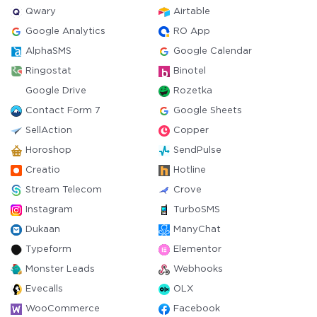
Qwary
Airtable
Google Analytics
RO App
AlphaSMS
Google Calendar
Ringostat
Binotel
Google Drive
Rozetka
Contact Form 7
Google Sheets
SellAction
Copper
Horoshop
SendPulse
Creatio
Hotline
Stream Telecom
Crove
Instagram
TurboSMS
Dukaan
ManyChat
Typeform
Elementor
Monster Leads
Webhooks
Evecalls
OLX
WooCommerce
Facebook