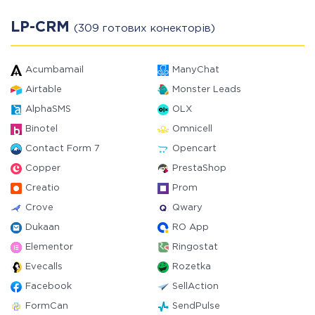
LP-CRM
(309 готових конекторів)
Acumbamail
ManyChat
Airtable
Monster Leads
AlphaSMS
OLX
Binotel
Omnicell
Contact Form 7
Opencart
Copper
PrestaShop
Creatio
Prom
Crove
Qwary
Dukaan
RO App
Elementor
Ringostat
Evecalls
Rozetka
Facebook
SellAction
FormCan
SendPulse