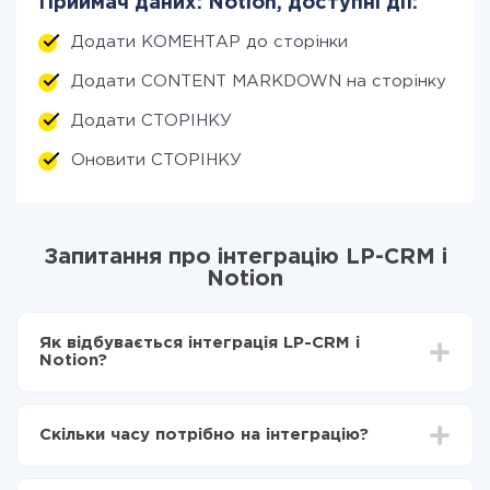
Приймач даних: Notion, доступні дії:
Додати КОМЕНТАР до сторінки
Додати CONTENT MARKDOWN на сторінку
Додати СТОРІНКУ
Оновити СТОРІНКУ
Запитання про інтеграцію LP-CRM і
Notion
Як відбувається інтеграція LP-CRM і
Notion?
Для початку потрібно
зареєструватися в ApiX-
Drive
Скільки часу потрібно на інтеграцію?
Вибираєте які дані передавати з LP-CRM в Notion
Включаєте автооновлення
Залежно від системи, з якої ви будете робити
Тепер дані будуть автоматично передаватися з