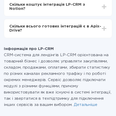
інтеграцію, час налаштування може відрізнятися і
LP-CRM в Notion
Скільки коштує інтеграція LP-CRM з
становити від 5-ти до 30-хвилин. У середньому
Notion?
налаштування займає 10-15 хвилин.
За саму інтеграцію нічого платити не потрібно і на
всіх тарифах доступний повністю весь функціонал.
Скільки всього готових інтеграцій є в Apix-
Ви оплачуєте лише кількість даних, які за фактом
Drive?
передаються з однієї вашої системи в іншу через
наш сервіс. Якщо у вас кількість даних в місяць
На даний час у нас готово 400+ інтеграцій крім LP-
невелика, можете сміливо користуватися
CRM і Notion
безкоштовним тарифом або перейти на платний,
Інформація про LP-CRM
при необхідності. Детальніше про
тарифи
.
CRM-система для лендінгів LP-CRM орієнтована на
товарний бізнес і дозволяє управляти закупівлями,
складом, продажами, оплатами, збирати статистику
по різних каналах рекламного трафіку і по роботі
окремих менеджерів. Сервіс дозволяє підключати
модулі з різними функціями, причому
використовувати як вже існуючі в системі інтеграції,
так і звертатися в техпідтримку для підключення
інших сервісів за вашим вибором.
Детальніше