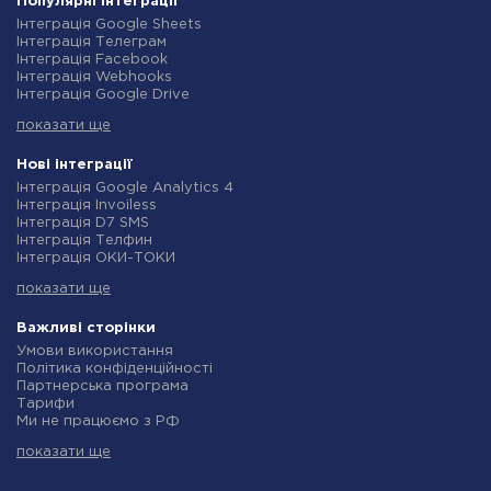
Популярні інтеграції
Інтеграція Google Sheets
Інтеграція Телеграм
Інтеграція Facebook
Інтеграція Webhooks
Інтеграція Google Drive
Інтеграція Opencart
показати ще
Інтеграція Gmail
Інтеграція Нова Пошта
Інтеграція Rozetka
Нові інтеграції
Інтеграція OpenAI (ChatGPT)
Інтеграція Google Analytics 4
Інтеграція Binotel
Інтеграція Invoiless
Інтеграція Prom
Інтеграція D7 SMS
Інтеграція Приват24
Інтеграція Телфин
Інтеграція OLX
Інтеграція ОКИ-ТОКИ
Інтеграція TurboSMS
Інтеграція Finmap
Інтеграція SendPulse
показати ще
Інтеграція Microsoft Dynamics 365
Інтеграція Horoshop
Інтеграція BulkGate
Інтеграція Stream Telecom
Інтеграція TxtSync
Важливі сторінки
Інтеграція Instagram
Інтеграція Wire2Air
Умови використання
Інтеграція Google Analytics
Інтеграція Corezoid
Політика конфіденційності
Інтеграція Creatio
Інтеграція Infobip
Партнерська програма
Інтеграція Ringostat
Інтеграція Instasent
Тарифи
Інтеграція Google Calendar
Інтеграція AtomPark
Ми не працюємо з РФ
Інтеграція Airtable
Інтеграція TXTImpact
Політика повернення коштів
Інтеграція RO App
Інтеграція Campaign Monitor
показати ще
Індивідуальна розробка
Інтеграція WooCommerce
Інтеграція CM.com
Умови партнерської програми
Інтеграція Crove
Інтеграція D7 Networks