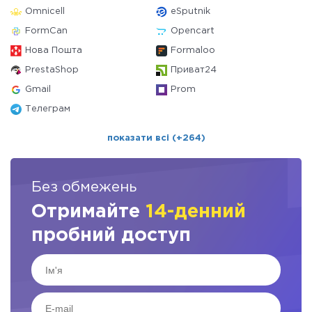
Omnicell
eSputnik
FormCan
Opencart
Нова Пошта
Formaloo
PrestaShop
Приват24
Gmail
Prom
Телеграм
показати всі (+264)
Без обмежень
Отримайте
14-денний
пробний доступ