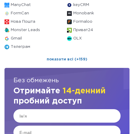
ManyChat
keyCRM
FormCan
Monobank
Нова Пошта
Formaloo
Monster Leads
Приват24
Gmail
OLX
Телеграм
показати всі (+159)
Без обмежень
Отримайте
14-денний
пробний доступ