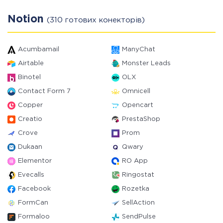
Notion
(310 готових конекторів)
Acumbamail
ManyChat
Airtable
Monster Leads
Binotel
OLX
Contact Form 7
Omnicell
Copper
Opencart
Creatio
PrestaShop
Crove
Prom
Dukaan
Qwary
Elementor
RO App
Evecalls
Ringostat
Facebook
Rozetka
FormCan
SellAction
Formaloo
SendPulse