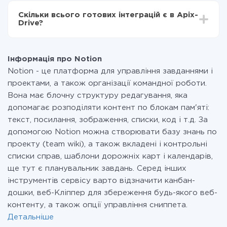
всіх тарифах доступний повністю весь функціонал.
Скільки всього готових інтеграцій є в Apix-
Ви оплачуєте лише кількість даних, які за фактом
Drive?
передаються з однієї вашої системи в іншу через
наш сервіс. Якщо у вас кількість даних в місяць
На даний час у нас готово 401+ інтеграцій крім
невелика, можете сміливо користуватися
Notion і AlphaSMS
безкоштовним тарифом або перейти на платний,
Інформація про Notion
при необхідності. Детальніше про
тарифи
.
Notion - це платформа для управління завданнями і
проектами, а також організації командної роботи.
Вона має блочну структуру редагування, яка
допомагає розподіляти контент по блокам пам'яті:
текст, посилання, зображення, списки, код і т.д. За
допомогою Notion можна створювати базу знань по
проекту (team wiki), а також вкладені і контрольні
списки справ, шаблони дорожніх карт і календарів,
ще тут є планувальник завдань. Серед інших
інструментів сервісу варто відзначити канбан-
дошки, веб-Кліппер для збереження будь-якого веб-
контенту, а також опції управління сниппета.
Детальніше