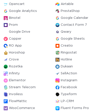
Opencart
Airtable
Google Analytics
PrestaShop
Binotel
Google Calendar
Prom
Contact Form 7
Google Drive
Qwary
Copper
Google Sheets
RO App
Creatio
Horoshop
Ringostat
Crove
Hotline
Rozetka
Dukaan
Infinity
SellAction
Elementor
Instagram
Stream Telecom
Facebook
Invoiless
Typeform
FlowMattic
LP-CRM
WooCommerce
Fluent Forms Pro