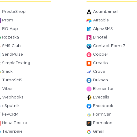
PrestaShop
Acumbamail
Prom
Airtable
RO App
AlphaSMS
Rozetka
Binotel
SMS Club
Contact Form 7
SendPulse
Copper
SimpleTexting
Creatio
Slack
Crove
TurboSMS
Dukaan
Viber
Elementor
Webhooks
Evecalls
eSputnik
Facebook
keyCRM
FormCan
Нова Пошта
Formaloo
Телеграм
Gmail