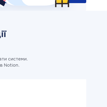
ії
ати системи.
в Notion.