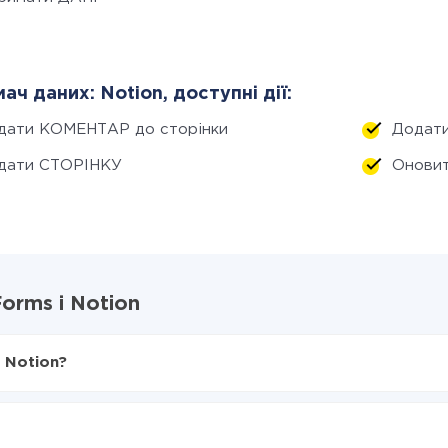
ач даних: Notion, доступні дії:
дати КОМЕНТАР до сторінки
Додат
дати СТОРІНКУ
Онови
orms і Notion
 Notion?
X-Drive
s в Notion