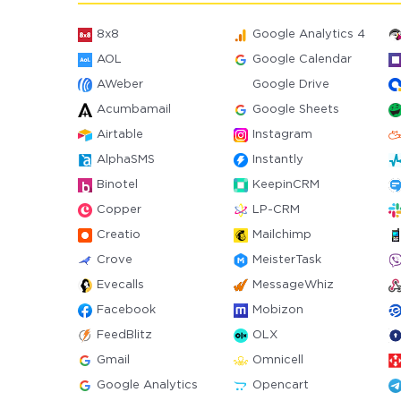
8x8
Google Analytics 4
AOL
Google Calendar
AWeber
Google Drive
Acumbamail
Google Sheets
Airtable
Instagram
AlphaSMS
Instantly
Binotel
KeepinCRM
Copper
LP-CRM
Creatio
Mailchimp
Crove
MeisterTask
Evecalls
MessageWhiz
Facebook
Mobizon
FeedBlitz
OLX
Gmail
Omnicell
Google Analytics
Opencart