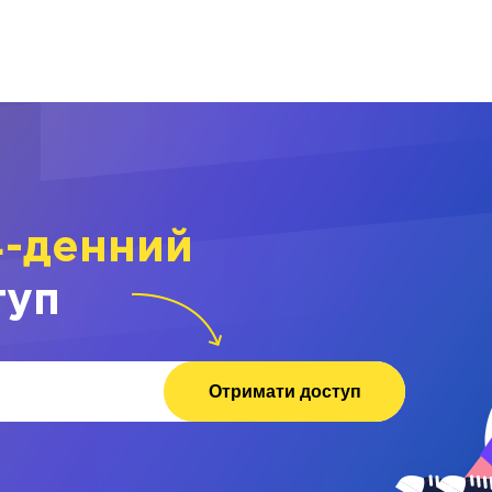
4-денний
туп
Отримати доступ