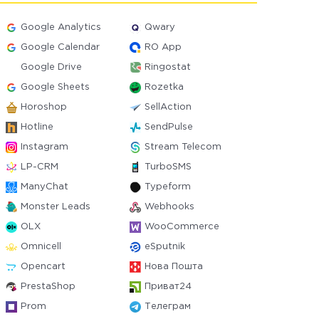
Google Analytics
Qwary
Google Calendar
RO App
Google Drive
Ringostat
Google Sheets
Rozetka
Horoshop
SellAction
Hotline
SendPulse
Instagram
Stream Telecom
LP-CRM
TurboSMS
ManyChat
Typeform
Monster Leads
Webhooks
OLX
WooCommerce
Omnicell
eSputnik
Opencart
Нова Пошта
PrestaShop
Приват24
Prom
Телеграм