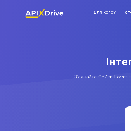
Для кого?
Гот
Інте
З'єднайте
GoZen Forms