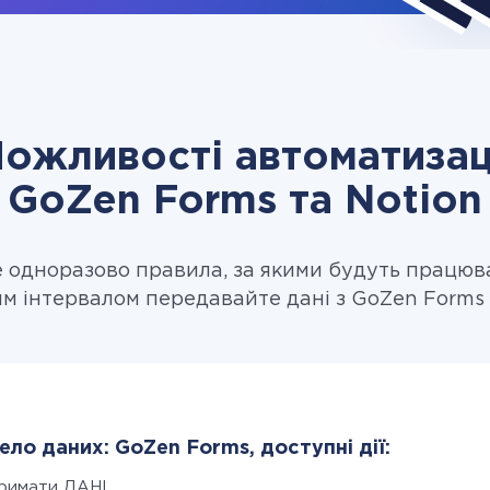
ожливості автоматизац
GoZen Forms та Notion
одноразово правила, за якими будуть працюв
м інтервалом передавайте дані з GoZen Forms 
ло даних: GoZen Forms, доступні дії:
римати ДАНІ