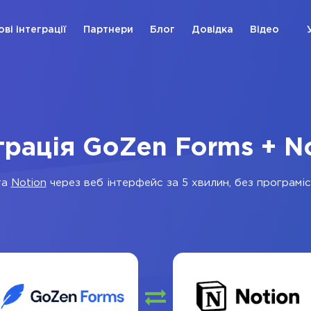
ові інтеграції
Партнери
Блог
Довідка
Відео
грація GoZen Forms + N
та
Notion
через веб інтерфейс за 5 хвилин, без програміст