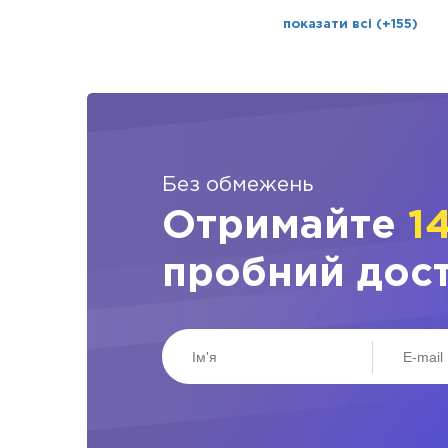
показати всі (+155)
Без обмежень
Отримайте
1
пробний дос