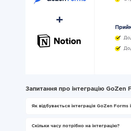
Прийм
До
До
Запитання про інтеграцію GoZen F
Як відбувається інтеграція GoZen Forms і
Для початку потрібно
зареєструватися в Api
Вибираєте які дані передавати з GoZen Form
Скільки часу потрібно на інтеграцію?
Включаєте автооновлення