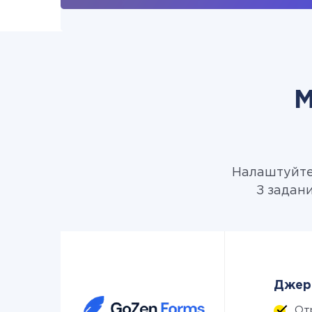
М
Налаштуйте 
З задани
Джере
От