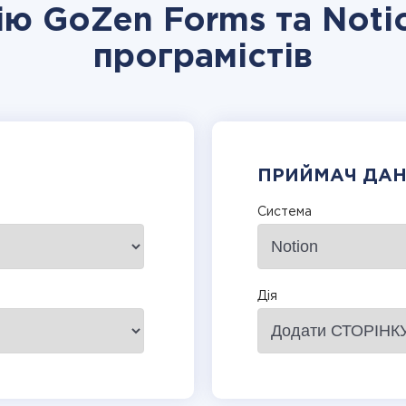
ію GoZen Forms та Noti
програмістів
ПРИЙМАЧ ДА
Система
Дія