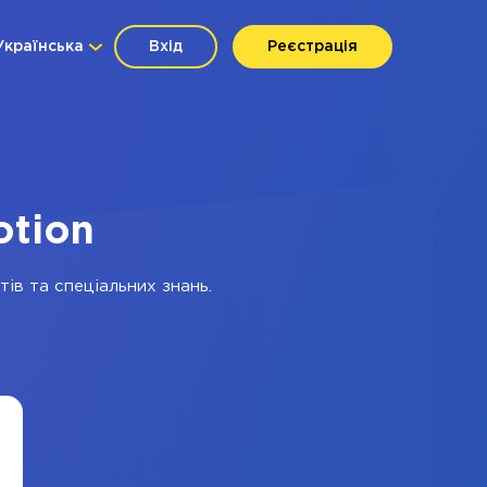
Українська
Вхід
Реєстрація
otion
ів та спеціальних знань.