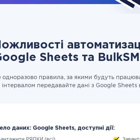
ожливості автоматизац
oogle Sheets та BulkS
одноразово правила, за якими будуть працюв
 інтервалом передавайте дані з Google Sheets 
ло даних: Google Sheets, доступні дії:
вантажити РЯДКИ (всі)
Завант