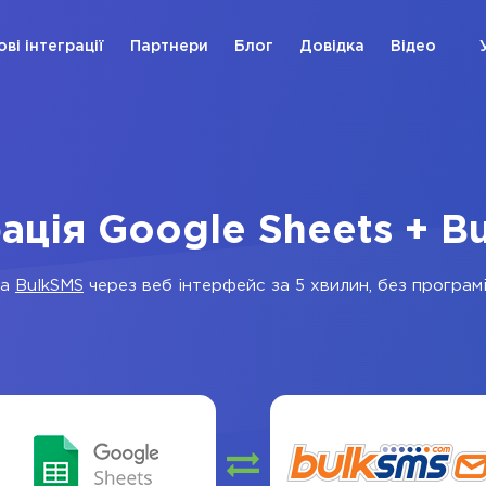
ові інтеграції
Партнери
Блог
Довідка
Відео
рація Google Sheets + B
а
BulkSMS
через веб інтерфейс за 5 хвилин, без програмі