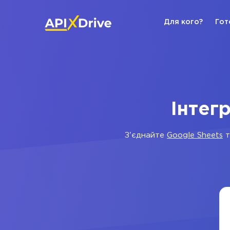
Для кого?
Гот
Інтег
З'єднайте
Google Sheets
т