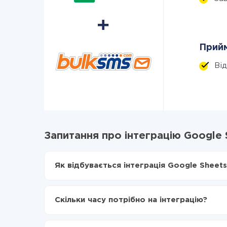
Прийм
Ві
Запитання про інтеграцію Google 
Як відбувається інтеграція Google Sheets
Для початку потрібно
зареєструватися в Api
Вибираєте які дані передавати з Google She
Скільки часу потрібно на інтеграцію?
Включаєте автооновлення
Тепер дані будуть автоматично передаватис
Залежно від системи, з якої ви будете робити і