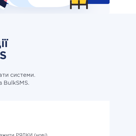
ії
MS
ати системи.
в BulkSMS.
ажити РЯДКИ (нові)