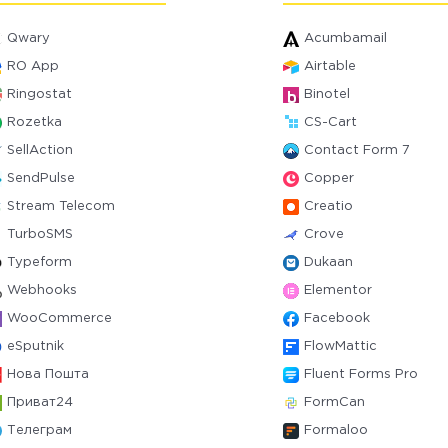
Qwary
Acumbamail
RO App
Airtable
Ringostat
Binotel
Rozetka
CS-Cart
SellAction
Contact Form 7
SendPulse
Copper
Stream Telecom
Creatio
TurboSMS
Crove
Typeform
Dukaan
Webhooks
Elementor
WooCommerce
Facebook
eSputnik
FlowMattic
Нова Пошта
Fluent Forms Pro
Приват24
FormCan
Телеграм
Formaloo