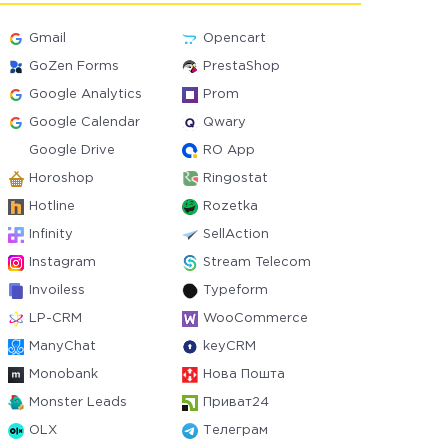
Gmail
Opencart
GoZen Forms
PrestaShop
Google Analytics
Prom
Google Calendar
Qwary
Google Drive
RO App
Horoshop
Ringostat
Hotline
Rozetka
Infinity
SellAction
Instagram
Stream Telecom
Invoiless
Typeform
LP-CRM
WooCommerce
ManyChat
keyCRM
Monobank
Нова Пошта
Monster Leads
Приват24
OLX
Телеграм