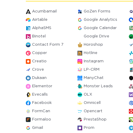
Acumbamail
GoZen Forms
Airtable
Google Analytics
AlphaSMS
Google Calendar
Binotel
Google Drive
Contact Form 7
Horoshop
Copper
Hotline
Creatio
Instagram
Crove
LP-CRM
Dukaan
ManyChat
Elementor
Monster Leads
Evecalls
OLX
Facebook
Omnicell
FormCan
Opencart
Formaloo
PrestaShop
Gmail
Prom