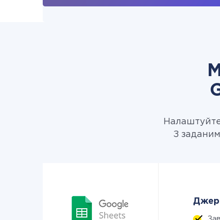
М
G
Налаштуйте 
З заданим
Джере
За