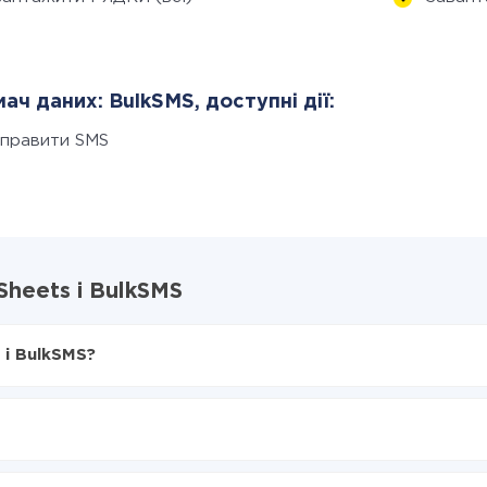
ач даних: BulkSMS, доступні дії:
дправити SMS
Sheets і BulkSMS
 і BulkSMS?
X-Drive
ets в BulkSMS
я з Google Sheets в BulkSMS
нтеграцію, час налаштування може відрізнятися і становити ві