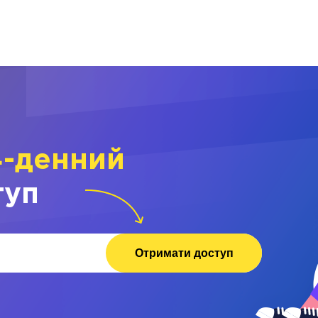
4-денний
туп
Отримати доступ