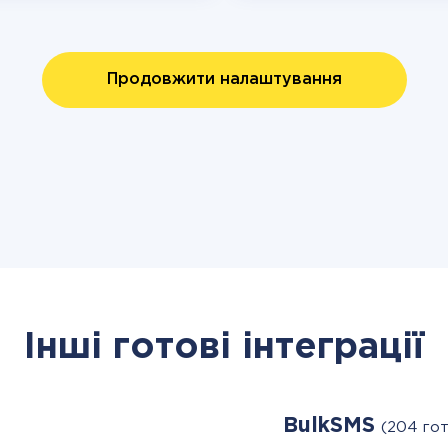
Продовжити налаштування
Інші готові інтеграції
BulkSMS
)
(204 го