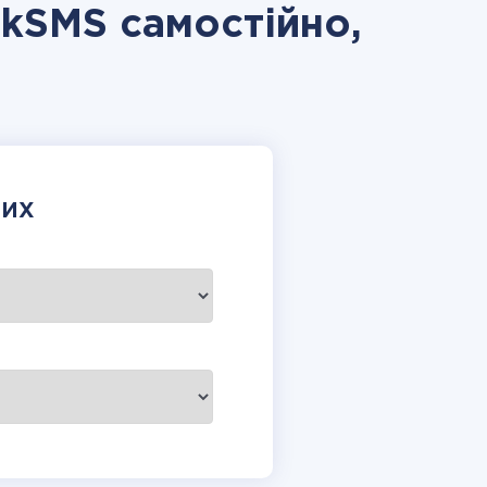
lkSMS самостійно,
НИХ