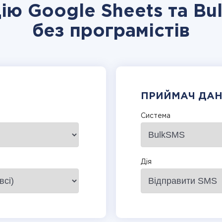
цію Google Sheets та Bu
без програмістів
ПРИЙМАЧ ДА
Система
Дія