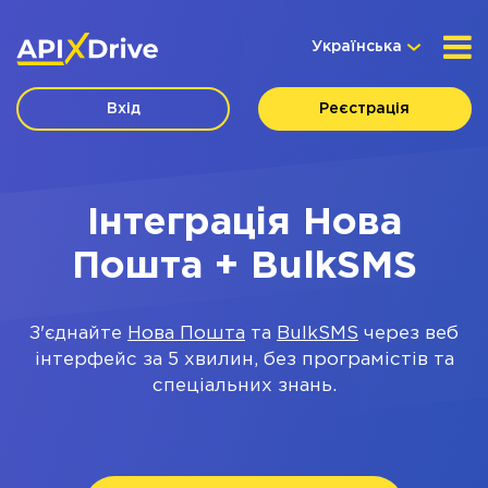
Українська
Вхід
Реєстрація
Інтеграція Нова
Пошта + BulkSMS
З'єднайте
Нова Пошта
та
BulkSMS
через веб
інтерфейс за 5 хвилин, без програмістів та
спеціальних знань.