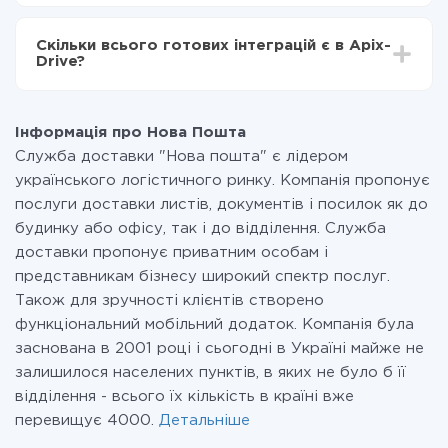
За саму інтеграцію нічого платити не потрібно і на
всіх тарифах доступний повністю весь функціонал.
Скільки всього готових інтеграцій є в Apix-
Ви оплачуєте лише кількість даних, які за фактом
Drive?
передаються з однієї вашої системи в іншу через
наш сервіс. Якщо у вас кількість даних в місяць
На даний час у нас готово 400+ інтеграцій крім Нова
невелика, можете сміливо користуватися
Пошта і BulkSMS
безкоштовним тарифом або перейти на платний,
Інформація про Нова Пошта
при необхідності. Детальніше про
тарифи
.
Служба доставки "Нова пошта" є лідером
українського логістичного ринку. Компанія пропонує
послуги доставки листів, документів і посилок як до
будинку або офісу, так і до відділення. Служба
доставки пропонує приватним особам і
представникам бізнесу широкий спектр послуг.
Також для зручності клієнтів створено
функціональний мобільний додаток. Компанія була
заснована в 2001 році і сьогодні в Україні майже не
залишилося населених пунктів, в яких не було б її
відділення - всього їх кількість в країні вже
перевищує 4000.
Детальніше