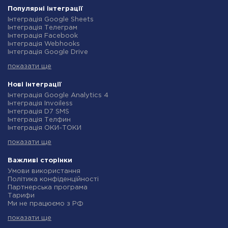
Популярні інтеграції
Інтеграція Google Sheets
Інтеграція Телеграм
Інтеграція Facebook
Інтеграція Webhooks
Інтеграція Google Drive
Інтеграція Opencart
показати ще
Інтеграція Gmail
Інтеграція Нова Пошта
Інтеграція Rozetka
Нові інтеграції
Інтеграція OpenAI (ChatGPT)
Інтеграція Google Analytics 4
Інтеграція Binotel
Інтеграція Invoiless
Інтеграція Prom
Інтеграція D7 SMS
Інтеграція Приват24
Інтеграція Телфин
Інтеграція OLX
Інтеграція ОКИ-ТОКИ
Інтеграція TurboSMS
Інтеграція Finmap
Інтеграція SendPulse
показати ще
Інтеграція Microsoft Dynamics 365
Інтеграція Horoshop
Інтеграція BulkGate
Інтеграція Stream Telecom
Інтеграція TxtSync
Важливі сторінки
Інтеграція Instagram
Інтеграція Wire2Air
Умови використання
Інтеграція Google Analytics
Інтеграція Corezoid
Політика конфіденційності
Інтеграція Creatio
Інтеграція Infobip
Партнерська програма
Інтеграція Ringostat
Інтеграція Instasent
Тарифи
Інтеграція Google Calendar
Інтеграція AtomPark
Ми не працюємо з РФ
Інтеграція Airtable
Інтеграція TXTImpact
Політика повернення коштів
Інтеграція RO App
Інтеграція Campaign Monitor
показати ще
Індивідуальна розробка
Інтеграція WooCommerce
Інтеграція CM.com