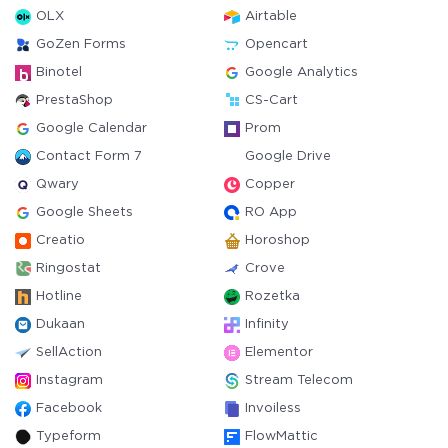
OLX
Airtable
GoZen Forms
Opencart
Binotel
Google Analytics
PrestaShop
CS-Cart
Google Calendar
Prom
Contact Form 7
Google Drive
Qwary
Copper
Google Sheets
RO App
Creatio
Horoshop
Ringostat
Crove
Hotline
Rozetka
Dukaan
Infinity
SellAction
Elementor
Instagram
Stream Telecom
Facebook
Invoiless
Typeform
FlowMattic