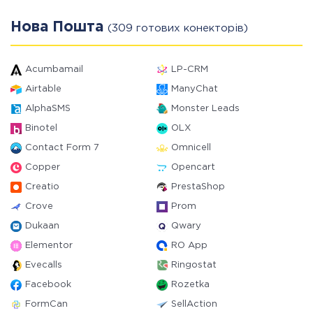
Нова Пошта
(309 готових конекторів)
Acumbamail
LP-CRM
Airtable
ManyChat
AlphaSMS
Monster Leads
Binotel
OLX
Contact Form 7
Omnicell
Copper
Opencart
Creatio
PrestaShop
Crove
Prom
Dukaan
Qwary
Elementor
RO App
Evecalls
Ringostat
Facebook
Rozetka
FormCan
SellAction