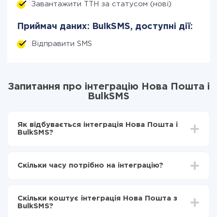
Завантажити ТТН за статусом (нові)
Приймач даних: BulkSMS, доступні дії:
Відправити SMS
Запитання про інтеграцію Нова Пошта і
BulkSMS
Як відбувається інтеграція Нова Пошта і
BulkSMS?
Для початку потрібно
зареєструватися в ApiX-
Drive
Скільки часу потрібно на інтеграцію?
Вибираєте які дані передавати з Нова Пошта в
BulkSMS
Залежно від системи, з якої ви будете робити
Включаєте автооновлення
інтеграцію, час налаштування може відрізнятися і
Тепер дані будуть автоматично передаватися з
Скільки коштує інтеграція Нова Пошта з
становити від 5-ти до 30-хвилин. У середньому
Нова Пошта в BulkSMS
BulkSMS?
налаштування займає 10-15 хвилин.