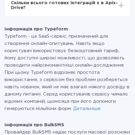
Скільки всього готових інтеграцій є в Apix-
Ви оплачуєте лише кількість даних, які за фактом
Drive?
передаються з однієї вашої системи в іншу через
наш сервіс. Якщо у вас кількість даних в місяць
На даний час у нас готово 400+ інтеграцій крім
невелика, можете сміливо користуватися
Typeform і BulkSMS
безкоштовним тарифом або перейти на платний,
Інформація про Typeform
при необхідності. Детальніше про
тарифи
.
Typeform - це SaaS-сервіс, призначений для
створення онлайн-опитувань. Навіть якщо
користувач використовує безкоштовний тариф,
йому доступні широкі можливості, що дозволяють
проводити найрізноманітніші онлайн-дослідження.
При цьому Typeform відрізняє простота
використання, з сервісом без проблем розбереться
навіть новачок, який не має взагалі ніякого досвіду в
даному питанні. Серед користувачів сервісу чимало
відомих компаній, щомісяця при його допомоги
генеруються мільйони форм.
Детальніше
Інформація про BulkSMS
Провайдер BulkSMS надає послуги масової розсилки