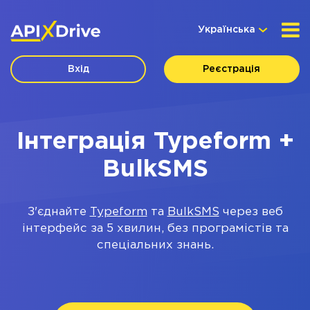
Українська
Вхід
Реєстрація
Інтеграція Typeform +
BulkSMS
З'єднайте
Typeform
та
BulkSMS
через веб
інтерфейс за 5 хвилин, без програмістів та
спеціальних знань.