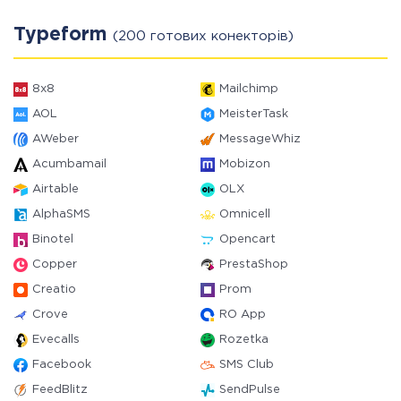
Typeform
(200 готових конекторів)
8x8
Mailchimp
AOL
MeisterTask
AWeber
MessageWhiz
Acumbamail
Mobizon
Airtable
OLX
AlphaSMS
Omnicell
Binotel
Opencart
Copper
PrestaShop
Creatio
Prom
Crove
RO App
Evecalls
Rozetka
Facebook
SMS Club
FeedBlitz
SendPulse