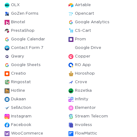
OLX
Airtable
GoZen Forms
Opencart
Binotel
Google Analytics
PrestaShop
CS-Cart
Google Calendar
Prom
Contact Form 7
Google Drive
Qwary
Copper
Google Sheets
RO App
Creatio
Horoshop
Ringostat
Crove
Hotline
Rozetka
Dukaan
Infinity
SellAction
Elementor
Instagram
Stream Telecom
Facebook
Invoiless
WooCommerce
FlowMattic