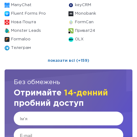
ManyChat
keyCRM
Fluent Forms Pro
Monobank
Нова Пошта
FormCan
Monster Leads
Приват24
Formaloo
OLX
Телеграм
показати всі (+159)
Без обмежень
Отримайте
14-денний
пробний доступ