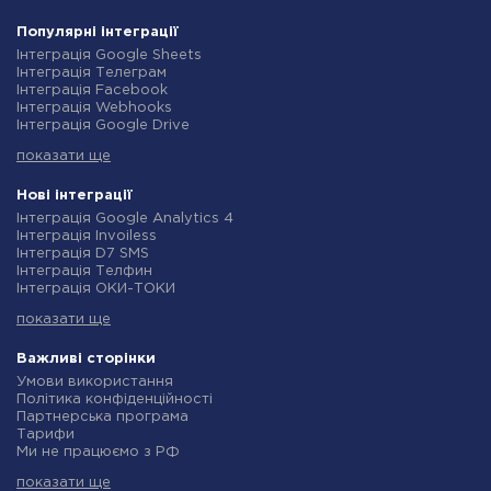
Популярні інтеграції
Інтеграція Google Sheets
Інтеграція Телеграм
Інтеграція Facebook
Інтеграція Webhooks
Інтеграція Google Drive
Інтеграція Opencart
показати ще
Інтеграція Gmail
Інтеграція Нова Пошта
Інтеграція Rozetka
Нові інтеграції
Інтеграція OpenAI (ChatGPT)
Інтеграція Google Analytics 4
Інтеграція Binotel
Інтеграція Invoiless
Інтеграція Prom
Інтеграція D7 SMS
Інтеграція Приват24
Інтеграція Телфин
Інтеграція OLX
Інтеграція ОКИ-ТОКИ
Інтеграція TurboSMS
Інтеграція Finmap
Інтеграція SendPulse
показати ще
Інтеграція Microsoft Dynamics 365
Інтеграція Horoshop
Інтеграція BulkGate
Інтеграція Stream Telecom
Інтеграція TxtSync
Важливі сторінки
Інтеграція Instagram
Інтеграція Wire2Air
Умови використання
Інтеграція Google Analytics
Інтеграція Corezoid
Політика конфіденційності
Інтеграція Creatio
Інтеграція Infobip
Партнерська програма
Інтеграція Ringostat
Інтеграція Instasent
Тарифи
Інтеграція Google Calendar
Інтеграція AtomPark
Ми не працюємо з РФ
Інтеграція Airtable
Інтеграція TXTImpact
Політика повернення коштів
Інтеграція RO App
Інтеграція Campaign Monitor
показати ще
Індивідуальна розробка