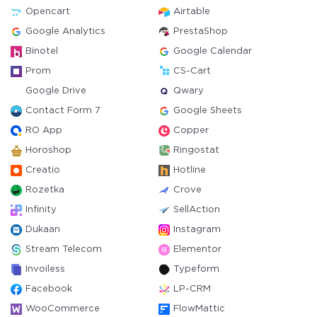
Opencart
Airtable
Google Analytics
PrestaShop
Binotel
Google Calendar
Prom
CS-Cart
Google Drive
Qwary
Contact Form 7
Google Sheets
RO App
Copper
Horoshop
Ringostat
Creatio
Hotline
Rozetka
Crove
Infinity
SellAction
Dukaan
Instagram
Stream Telecom
Elementor
Invoiless
Typeform
Facebook
LP-CRM
WooCommerce
FlowMattic