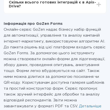
Скільки всього готових інтеграцій є в Apix-
Ви оплачуєте лише кількість даних, які за фактом
Drive?
передаються з однієї вашої системи в іншу через
наш сервіс. Якщо у вас кількість даних в місяць
На даний час у нас готово 400+ інтеграцій крім
невелика, можете сміливо користуватися
GoZen Forms і BulkSMS
безкоштовним тарифом або перейти на платний,
Інформація про GoZen Forms
при необхідності. Детальніше про
тарифи
.
Онлайн-сервіс GoZen надає бізнесу набір функцій
для автоматизації, управління та аналізу кампаній
інтернет-маркетингу, використовуючи алгоритми AI.
До пакета рішень від цієї платформи входить сервіс
GoZen Forms. За допомогою цього інструменту
можна створювати онлайн-форми для лідогенерації,
збору даних, проведення опитувань, анкетування
тощо. Форми легко вбудовуються на сайт. Також
ними можна ділитися за допомогою посилання чи
QR-коду. Користувачам доступна галерея шаблонів
та простий конструктор форм. Сервіс пропонує
також зручний інтерфейс для обробки та аналізу
відповідей респондентів. Звіти можна
завантажувати у форматі PDF та CSV.
Детальніше