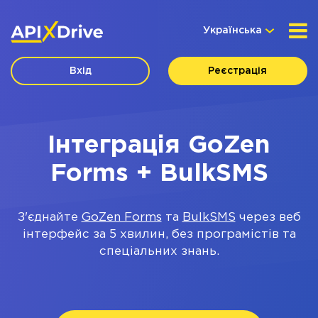
Українська
Вхід
Реєстрація
Інтеграція GoZen
Forms + BulkSMS
З'єднайте
GoZen Forms
та
BulkSMS
через веб
інтерфейс за 5 хвилин, без програмістів та
спеціальних знань.