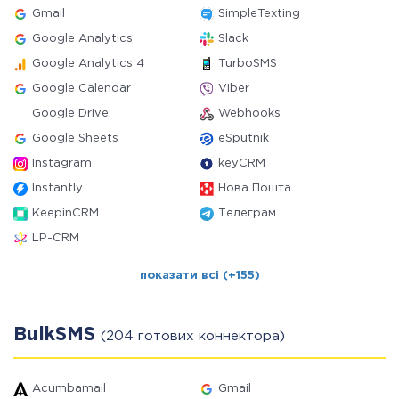
Gmail
SimpleTexting
Google Analytics
Slack
Google Analytics 4
TurboSMS
Google Calendar
Viber
Google Drive
Webhooks
Google Sheets
eSputnik
Instagram
keyCRM
Instantly
Нова Пошта
KeepinCRM
Телеграм
LP-CRM
показати всі (+155)
BulkSMS
(204 готових коннектора)
Acumbamail
Gmail