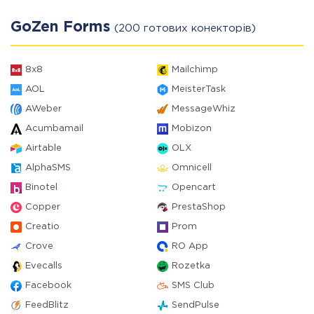
GoZen Forms
(200 готових конекторів)
8x8
Mailchimp
AOL
MeisterTask
AWeber
MessageWhiz
Acumbamail
Mobizon
Airtable
OLX
AlphaSMS
Omnicell
Binotel
Opencart
Copper
PrestaShop
Creatio
Prom
Crove
RO App
Evecalls
Rozetka
Facebook
SMS Club
FeedBlitz
SendPulse