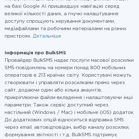
на базі Google AI пришвидшує навігацію серед
великої кількості даних, а гнучкі налаштування
доступу спрощують керування документами,
медіафайлами та робочими матеріалами на різних
пристроях.
Детальніше
Інформація про BulkSMS
Провайдер BulkSMS надає послуги масової розсилки
SMS-повідомлень на номери понад 800 мобільних
операторів в 213 країнах світу. Користувачі можуть
створювати і управляти розсилками прямо через
сайт, додаючи один або кілька акаунтів,
прикріплюючи файли-вкладення і налаштовуючи інші
параметри. Також сервіс доступний через
настільний (Windows / Mac) і мобільне (iOS) додаток.
До додаткових опцій відноситься відправка SMS
через email, автовідповідач, вибір каналу розсилки,
формування звітності і т.д. BulkSMS підтримує