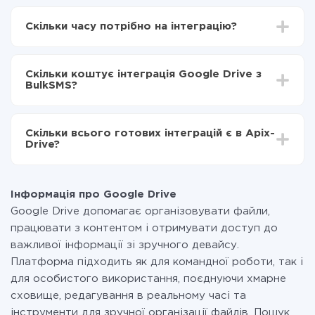
Для початку потрібно
зареєструватися в ApiX-
Drive
Скільки часу потрібно на інтеграцію?
Вибираєте які дані передавати з Google Drive в
BulkSMS
Залежно від системи, з якої ви будете робити
Включаєте автооновлення
інтеграцію, час налаштування може відрізнятися і
Тепер дані будуть автоматично передаватися з
Скільки коштує інтеграція Google Drive з
становити від 5-ти до 30-хвилин. У середньому
Google Drive в BulkSMS
BulkSMS?
налаштування займає 10-15 хвилин.
За саму інтеграцію нічого платити не потрібно і на
всіх тарифах доступний повністю весь функціонал.
Скільки всього готових інтеграцій є в Apix-
Ви оплачуєте лише кількість даних, які за фактом
Drive?
передаються з однієї вашої системи в іншу через
наш сервіс. Якщо у вас кількість даних в місяць
На даний час у нас готово 400+ інтеграцій крім
невелика, можете сміливо користуватися
Google Drive і BulkSMS
безкоштовним тарифом або перейти на платний,
Інформація про Google Drive
при необхідності. Детальніше про
тарифи
.
Google Drive допомагає організовувати файли,
працювати з контентом і отримувати доступ до
важливої інформації зі зручного девайсу.
Платформа підходить як для командної роботи, так і
для особистого використання, поєднуючи хмарне
сховище, редагування в реальному часі та
інструменти для зручної організації файлів. Пошук