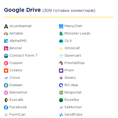
Google Drive
(309 готових конекторів)
Acumbamail
ManyChat
Airtable
Monster Leads
AlphaSMS
OLX
Binotel
Omnicell
Contact Form 7
Opencart
Copper
PrestaShop
Creatio
Prom
Crove
Qwary
Dukaan
RO App
Elementor
Ringostat
Evecalls
Rozetka
Facebook
SellAction
FormCan
SendPulse