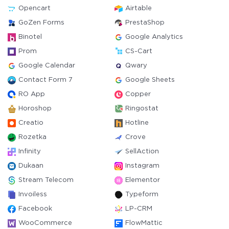
Opencart
Airtable
GoZen Forms
PrestaShop
Binotel
Google Analytics
Prom
CS-Cart
Google Calendar
Qwary
Contact Form 7
Google Sheets
RO App
Copper
Horoshop
Ringostat
Creatio
Hotline
Rozetka
Crove
Infinity
SellAction
Dukaan
Instagram
Stream Telecom
Elementor
Invoiless
Typeform
Facebook
LP-CRM
WooCommerce
FlowMattic