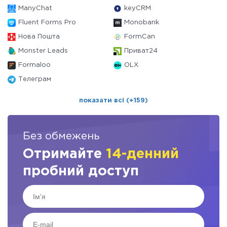
ManyChat
keyCRM
Fluent Forms Pro
Monobank
Нова Пошта
FormCan
Monster Leads
Приват24
Formaloo
OLX
Телеграм
показати всі (+159)
Без обмежень
Отримайте
14-денний
пробний доступ