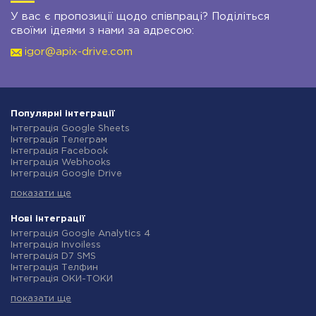
У вас є пропозиції щодо співпраці? Поділіться
своїми ідеями з нами за адресою:
igor@apix-drive.com
Популярні інтеграції
Інтеграція Google Sheets
Інтеграція Телеграм
Інтеграція Facebook
Інтеграція Webhooks
Інтеграція Google Drive
Інтеграція Opencart
показати ще
Інтеграція Gmail
Інтеграція Нова Пошта
Інтеграція Rozetka
Нові інтеграції
Інтеграція OpenAI (ChatGPT)
Інтеграція Google Analytics 4
Інтеграція Binotel
Інтеграція Invoiless
Інтеграція Prom
Інтеграція D7 SMS
Інтеграція Приват24
Інтеграція Телфин
Інтеграція OLX
Інтеграція ОКИ-ТОКИ
Інтеграція TurboSMS
Інтеграція Finmap
Інтеграція SendPulse
показати ще
Інтеграція Microsoft Dynamics 365
Інтеграція Horoshop
Інтеграція BulkGate