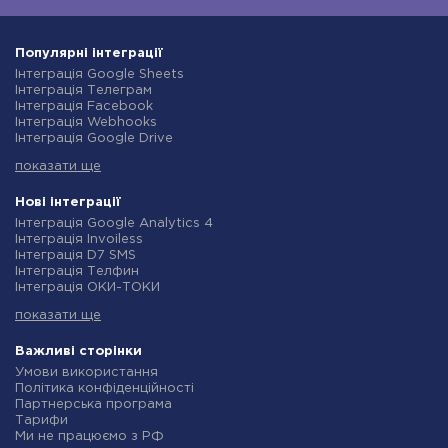
Популярні інтеграції
Інтеграція Google Sheets
Інтеграція Телеграм
Інтеграція Facebook
Інтеграція Webhooks
Інтеграція Google Drive
Інтеграція Opencart
показати ще
Інтеграція Gmail
Інтеграція Нова Пошта
Інтеграція Rozetka
Нові інтеграції
Інтеграція OpenAI (ChatGPT)
Інтеграція Google Analytics 4
Інтеграція Binotel
Інтеграція Invoiless
Інтеграція Prom
Інтеграція D7 SMS
Інтеграція Приват24
Інтеграція Телфин
Інтеграція OLX
Інтеграція ОКИ-ТОКИ
Інтеграція TurboSMS
Інтеграція Finmap
Інтеграція SendPulse
показати ще
Інтеграція Microsoft Dynamics 365
Інтеграція Horoshop
Інтеграція BulkGate
Інтеграція Stream Telecom
Інтеграція TxtSync
Важливі сторінки
Інтеграція Instagram
Інтеграція Wire2Air
Умови використання
Інтеграція Google Analytics
Інтеграція Corezoid
Політика конфіденційності
Інтеграція Creatio
Інтеграція Infobip
Партнерська програма
Інтеграція Ringostat
Інтеграція Instasent
Тарифи
Інтеграція Google Calendar
Інтеграція AtomPark
Ми не працюємо з РФ
Інтеграція Airtable
Інтеграція TXTImpact