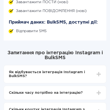
Завантажити ПОСТИ (нові)
Завантажити ПОВІДОМЛЕННЯ (нові)
Приймач даних: BulkSMS, доступні дії:
Відправити SMS
Запитання про інтеграцію Instagram і
BulkSMS
Як відбувається інтеграція Instagram і
BulkSMS?
Для початку потрібно
зареєструватися в ApiX-
Drive
Скільки часу потрібно на інтеграцію?
Вибираєте які дані передавати з Instagram в
BulkSMS
Залежно від системи, з якої ви будете робити
Включаєте автооновлення
інтеграцію, час налаштування може відрізнятися і
Тепер дані будуть автоматично передаватися з
Скільки коштує інтеграція Instagram з