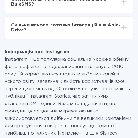
становити від 5-ти до 30-хвилин. У середньому
Instagram в BulkSMS
BulkSMS?
налаштування займає 10-15 хвилин.
За саму інтеграцію нічого платити не потрібно і на
всіх тарифах доступний повністю весь функціонал.
Скільки всього готових інтеграцій є в Apix-
Ви оплачуєте лише кількість даних, які за фактом
Drive?
передаються з однієї вашої системи в іншу через
наш сервіс. Якщо у вас кількість даних в місяць
На даний час у нас готово 400+ інтеграцій крім
невелика, можете сміливо користуватися
Instagram і BulkSMS
безкоштовним тарифом або перейти на платний,
Інформація про Instagram
при необхідності. Детальніше про
тарифи
.
Instagram – це популярна соціальна мережа обміну
фотографіями та відеозаписами, що існує з 2010
року. Їй користуються щодня мільйони людей з
усього світу, загальна кількість користувачів вже
перевищила мільярд. Особливу популярність мають
публікації Instagram Stories, час життя яких
становить 24 години. Важливо відзначити, що
сьогодні ця соціальна мережа активно
використовується дрібними та великими компаніями
для просування товарів та послуг, це один із
найбільш популярних інструментів для бізнесу.