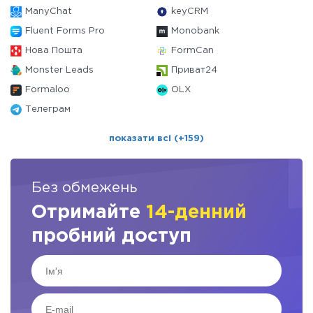
ManyChat
keyCRM
Fluent Forms Pro
Monobank
Нова Пошта
FormCan
Monster Leads
Приват24
Formaloo
OLX
Телеграм
показати всі (+159)
Без обмежень
Отримайте
14-денний
пробний доступ