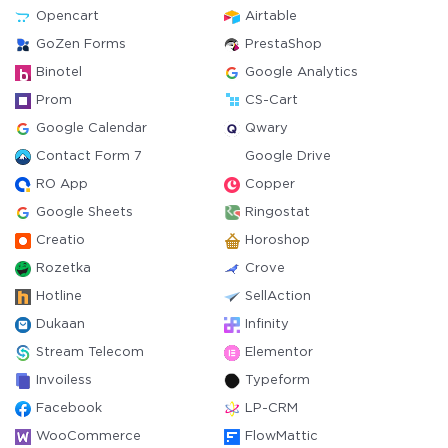
Opencart
Airtable
GoZen Forms
PrestaShop
Binotel
Google Analytics
Prom
CS-Cart
Google Calendar
Qwary
Contact Form 7
Google Drive
RO App
Copper
Google Sheets
Ringostat
Creatio
Horoshop
Rozetka
Crove
Hotline
SellAction
Dukaan
Infinity
Stream Telecom
Elementor
Invoiless
Typeform
Facebook
LP-CRM
WooCommerce
FlowMattic