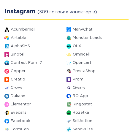
Instagram
(309 готових конекторів)
Acumbamail
ManyChat
Airtable
Monster Leads
AlphaSMS
OLX
Binotel
Omnicell
Contact Form 7
Opencart
Copper
PrestaShop
Creatio
Prom
Crove
Qwary
Dukaan
RO App
Elementor
Ringostat
Evecalls
Rozetka
Facebook
SellAction
FormCan
SendPulse