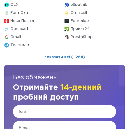
OLX
eSputnik
FormCan
Omnicell
Нова Пошта
Formaloo
Opencart
Приват24
Gmail
PrestaShop
Телеграм
показати всі (+264)
Без обмежень
Отримайте
14-денний
пробний доступ