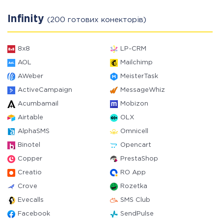
Infinity
(200 готових конекторів)
8x8
LP-CRM
AOL
Mailchimp
AWeber
MeisterTask
ActiveCampaign
MessageWhiz
Acumbamail
Mobizon
Airtable
OLX
AlphaSMS
Omnicell
Binotel
Opencart
Copper
PrestaShop
Creatio
RO App
Crove
Rozetka
Evecalls
SMS Club
Facebook
SendPulse