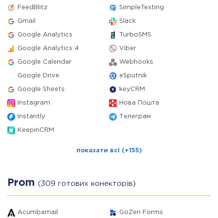
FeedBlitz
SimpleTexting
Gmail
Slack
Google Analytics
TurboSMS
Google Analytics 4
Viber
Google Calendar
Webhooks
Google Drive
eSputnik
Google Sheets
keyCRM
Instagram
Нова Пошта
Instantly
Телеграм
KeepinCRM
показати всі (+155)
Prom
(309 готових конекторів)
Acumbamail
GoZen Forms