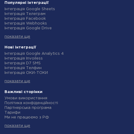
Популярні інтеграції
Інтеграція Google Sheets
Інтеграція Телеграм
Інтеграція Facebook
Інтеграція Webhooks
Інтеграція Google Drive
Інтеграція Opencart
показати ще
Інтеграція Gmail
Інтеграція Нова Пошта
Інтеграція Rozetka
Нові інтеграції
Інтеграція OpenAI (ChatGPT)
Інтеграція Google Analytics 4
Інтеграція Binotel
Інтеграція Invoiless
Інтеграція Prom
Інтеграція D7 SMS
Інтеграція Приват24
Інтеграція Телфин
Інтеграція OLX
Інтеграція ОКИ-ТОКИ
Інтеграція TurboSMS
Інтеграція Finmap
Інтеграція SendPulse
показати ще
Інтеграція Microsoft Dynamics 365
Інтеграція Horoshop
Інтеграція BulkGate
Інтеграція Stream Telecom
Інтеграція TxtSync
Важливі сторінки
Інтеграція Instagram
Інтеграція Wire2Air
Умови використання
Інтеграція Google Analytics
Інтеграція Corezoid
Політика конфіденційності
Інтеграція Creatio
Інтеграція Infobip
Партнерська програма
Інтеграція Ringostat
Інтеграція Instasent
Тарифи
Інтеграція Google Calendar
Інтеграція AtomPark
Ми не працюємо з РФ
Інтеграція Airtable
Інтеграція TXTImpact
Політика повернення коштів
Інтеграція RO App
Інтеграція Campaign Monitor
показати ще
Індивідуальна розробка
Інтеграція WooCommerce
Інтеграція CM.com
Умови партнерської програми
Інтеграція Crove