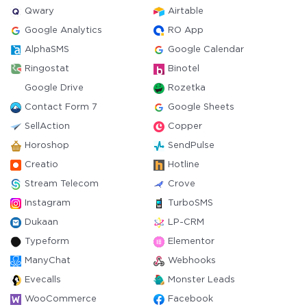
Qwary
Airtable
Google Analytics
RO App
AlphaSMS
Google Calendar
Ringostat
Binotel
Google Drive
Rozetka
Contact Form 7
Google Sheets
SellAction
Copper
Horoshop
SendPulse
Creatio
Hotline
Stream Telecom
Crove
Instagram
TurboSMS
Dukaan
LP-CRM
Typeform
Elementor
ManyChat
Webhooks
Evecalls
Monster Leads
WooCommerce
Facebook