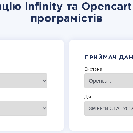
цію Infinity та Opencar
програмістів
ПРИЙМАЧ ДА
Система
Дія