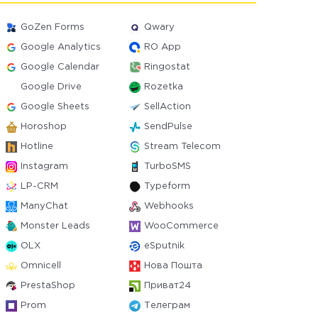
GoZen Forms
Qwary
Google Analytics
RO App
Google Calendar
Ringostat
Google Drive
Rozetka
Google Sheets
SellAction
Horoshop
SendPulse
Hotline
Stream Telecom
Instagram
TurboSMS
LP-CRM
Typeform
ManyChat
Webhooks
Monster Leads
WooCommerce
OLX
eSputnik
Omnicell
Нова Пошта
PrestaShop
Приват24
Prom
Телеграм