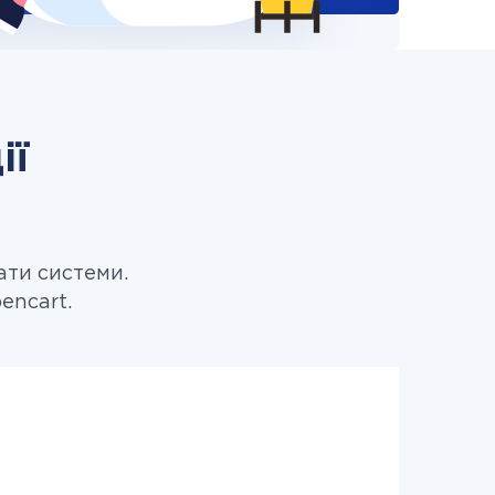
ії
ати системи.
encart.