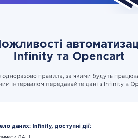
ожливості автоматизац
Infinity та Opencart
одноразово правила, за якими будуть працюв
ним інтервалом передавайте дані з Infinity в Op
ло даних: Infinity, доступні дії:
римати ДАНІ