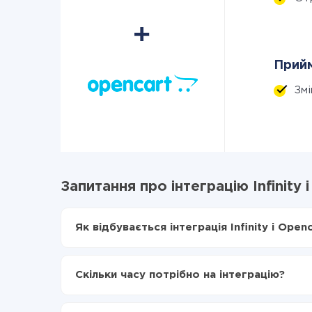
Прийм
Зм
Запитання про інтеграцію Infinity 
Як відбувається інтеграція Infinity і Open
Для початку потрібно
зареєструватися в Api
Вибираєте які дані передавати з Infinity в Op
Скільки часу потрібно на інтеграцію?
Включаєте автооновлення
Тепер дані будуть автоматично передаватися 
Залежно від системи, з якої ви будете робити і