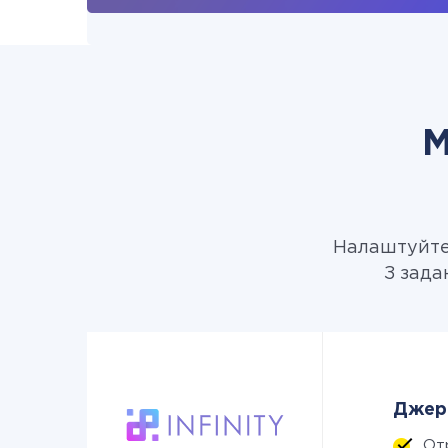
М
Налаштуйте 
З зада
Джере
От