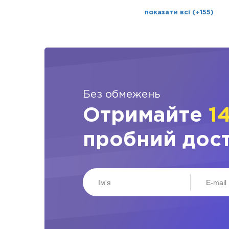
показати всі (+155)
Без обмежень
Отримайте
1
пробний дос