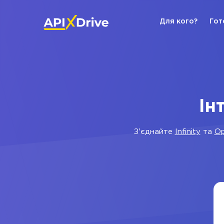
Для кого?
Гот
Ін
З'єднайте
Infinity
та
Op