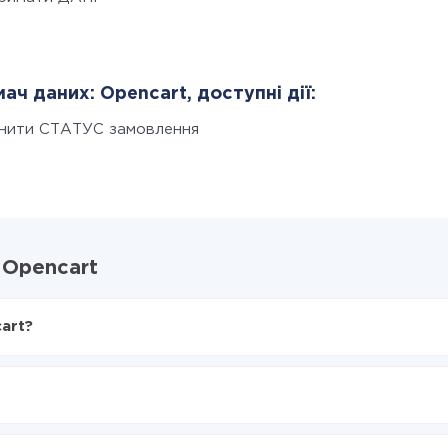
ач даних: Opencart, доступні дії:
інити СТАТУС замовлення
і Opencart
cart?
X-Drive
encart
з Infinity в Opencart
нтеграцію, час налаштування може відрізнятися і становити ві