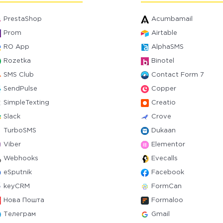
PrestaShop
Acumbamail
Prom
Airtable
RO App
AlphaSMS
Rozetka
Binotel
SMS Club
Contact Form 7
SendPulse
Copper
SimpleTexting
Creatio
Slack
Crove
TurboSMS
Dukaan
Viber
Elementor
Webhooks
Evecalls
eSputnik
Facebook
keyCRM
FormCan
Нова Пошта
Formaloo
Телеграм
Gmail