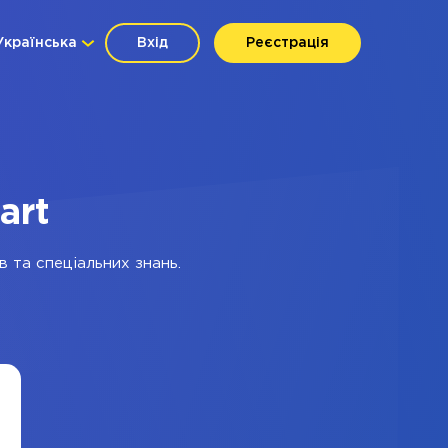
Українська
Вхід
Реєстрація
art
в та спеціальних знань.