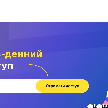
4-денний
туп
Отримати доступ