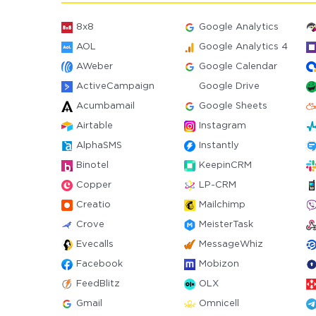
8x8
Google Analytics
AOL
Google Analytics 4
AWeber
Google Calendar
ActiveCampaign
Google Drive
Acumbamail
Google Sheets
Airtable
Instagram
AlphaSMS
Instantly
Binotel
KeepinCRM
Copper
LP-CRM
Creatio
Mailchimp
Crove
MeisterTask
Evecalls
MessageWhiz
Facebook
Mobizon
FeedBlitz
OLX
Gmail
Omnicell