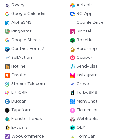
Qwary
Airtable
Google Calendar
RO App
AlphaSMS
Google Drive
Ringostat
Binotel
Google Sheets
Rozetka
Contact Form 7
Horoshop
SellAction
Copper
Hotline
SendPulse
Creatio
Instagram
Stream Telecom
Crove
LP-CRM
TurboSMS
Dukaan
ManyChat
Typeform
Elementor
Monster Leads
Webhooks
Evecalls
OLX
WooCommerce
FormCan