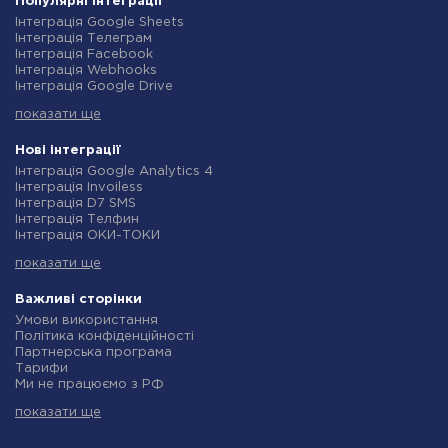
Популярні інтеграції
Інтеграція Google Sheets
Інтеграція Телеграм
Інтеграція Facebook
Інтеграція Webhooks
Інтеграція Google Drive
Інтеграція Opencart
показати ще
Інтеграція Gmail
Інтеграція Нова Пошта
Інтеграція Rozetka
Нові інтеграції
Інтеграція OpenAI (ChatGPT)
Інтеграція Google Analytics 4
Інтеграція Binotel
Інтеграція Invoiless
Інтеграція Prom
Інтеграція D7 SMS
Інтеграція Приват24
Інтеграція Телфин
Інтеграція OLX
Інтеграція ОКИ-ТОКИ
Інтеграція TurboSMS
Інтеграція Finmap
Інтеграція SendPulse
показати ще
Інтеграція Microsoft Dynamics 365
Інтеграція Horoshop
Інтеграція BulkGate
Інтеграція Stream Telecom
Інтеграція TxtSync
Важливі сторінки
Інтеграція Instagram
Інтеграція Wire2Air
Умови використання
Інтеграція Google Analytics
Інтеграція Corezoid
Політика конфіденційності
Інтеграція Creatio
Інтеграція Infobip
Партнерська програма
Інтеграція Ringostat
Інтеграція Instasent
Тарифи
Інтеграція Google Calendar
Інтеграція AtomPark
Ми не працюємо з РФ
Інтеграція Airtable
Інтеграція TXTImpact
Політика повернення коштів
Інтеграція RO App
Інтеграція Campaign Monitor
показати ще
Індивідуальна розробка
Інтеграція WooCommerce
Інтеграція CM.com
Умови партнерської програми
Інтеграція Crove
Інтеграція D7 Networks