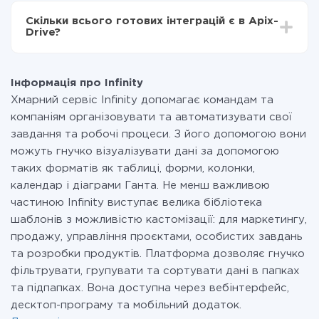
всіх тарифах доступний повністю весь функціонал.
Скільки всього готових інтеграцій є в Apix-
Ви оплачуєте лише кількість даних, які за фактом
Drive?
передаються з однієї вашої системи в іншу через
наш сервіс. Якщо у вас кількість даних в місяць
На даний час у нас готово 400+ інтеграцій крім
невелика, можете сміливо користуватися
Infinity і Facebook
безкоштовним тарифом або перейти на платний,
Інформація про Infinity
при необхідності. Детальніше про
тарифи
.
Хмарний сервіс Infinity допомагає командам та
компаніям організовувати та автоматизувати свої
завдання та робочі процеси. З його допомогою вони
можуть гнучко візуалізувати дані за допомогою
таких форматів як таблиці, форми, колонки,
календар і діаграми Ганта. Не менш важливою
частиною Infinity виступає велика бібліотека
шаблонів з можливістю кастомізації: для маркетингу,
продажу, управління проєктами, особистих завдань
та розробки продуктів. Платформа дозволяє гнучко
фільтрувати, групувати та сортувати дані в папках
та підпапках. Вона доступна через вебінтерфейс,
десктоп-програму та мобільний додаток.