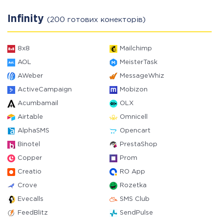
Infinity
(200 готових конекторів)
8x8
Mailchimp
AOL
MeisterTask
AWeber
MessageWhiz
ActiveCampaign
Mobizon
Acumbamail
OLX
Airtable
Omnicell
AlphaSMS
Opencart
Binotel
PrestaShop
Copper
Prom
Creatio
RO App
Crove
Rozetka
Evecalls
SMS Club
FeedBlitz
SendPulse