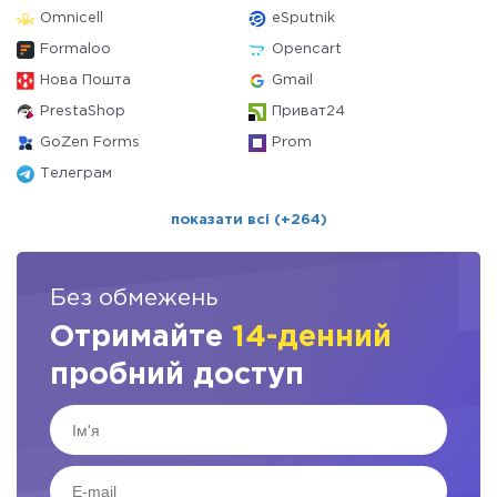
Omnicell
eSputnik
Formaloo
Opencart
Нова Пошта
Gmail
PrestaShop
Приват24
GoZen Forms
Prom
Телеграм
показати всі (+264)
Без обмежень
Отримайте
14-денний
пробний доступ